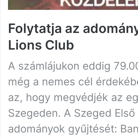
Folytatja az adomán
Lions Club
A számlájukon eddig 79.00
még a nemes cél érdekébe
az, hogy megvédjék az eg
Szegeden. A Szeged Első L
adományok gyűjtését: Ba