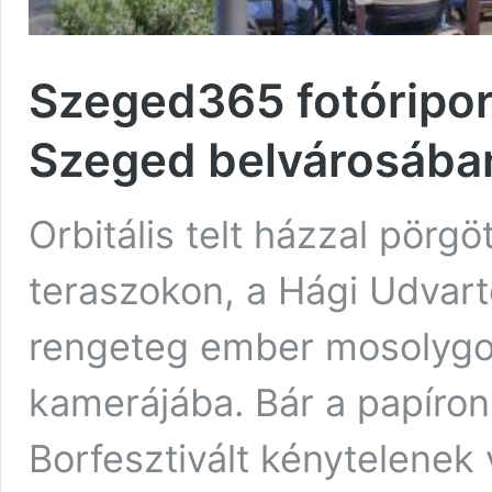
Szeged365 fotóriport
Szeged belvárosába
Orbitális telt házzal pörg
teraszokon, a Hági Udvart
rengeteg ember mosolygot
kamerájába. Bár a papíro
Borfesztivált kénytelenek v