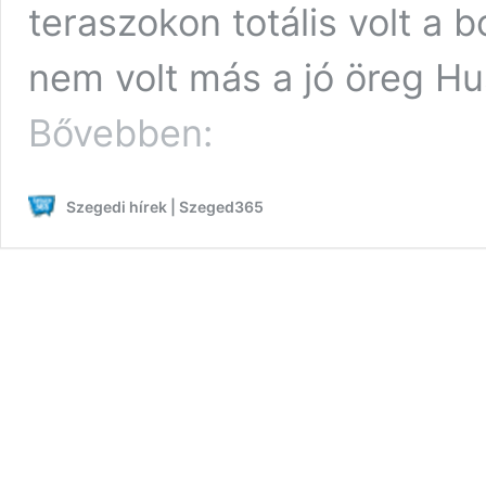
teraszokon totális volt a 
nem volt más a jó öreg H
Szeged365
Bővebben:
fotóriport:
péntek
esti
Szegedi hírek | Szeged365
telt
ház
Szeged
belvárosában