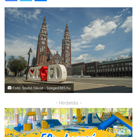
Fotó: Szabó Dávid - Szeged365.hu
- Hirdetés -