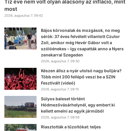
Tíz éve nem volt olyan alacsony az infláció, mint
most
2026, augusztus 7. 09:42
Bájos körvonalak és mozgások, no meg
sérók: 37 éves felvételt villantott Czutor
Zoli, amikor még Hevér Gábor volt a
szólóénekes – így csapatták anno a Nyers
zenekarral Szegeden
2026, augusztus 7. 09:30
Készen állsz a nyár utolsó nagy bulijára?
Több mint 200 fellépő veszi be a SZIN
Fesztivált (videó)
2026, augusztus 7. 09:15
Súlyos baleset történt
Hódmezővásárhelynél, egy embert ki
kellett emelni az egyik járműből
2026, augusztus 7. 08:56
Riasztották a tűzoltókat: teljes