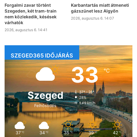
Forgalmi zavar történt
Karbantartás miatt átmeneti
Szegeden, két tram-train
gázszünet lesz Algyőn
nem közlekedik, késések
2026, augusztus 6. 14:07
várhatók
2026, augusztus 6. 14:41
SZEGED365 IDŐJÁRÁS
33
℃
Szeged
37º - 26º
28%
1.49 km/h
Felhősödés
37
34
35
39
42
℃
℃
℃
℃
℃