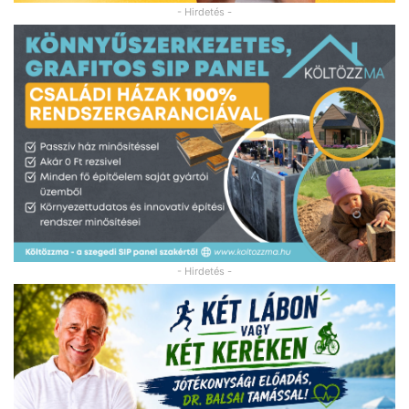
- Hirdetés -
- Hirdetés -