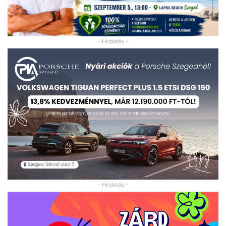
- Hirdetés -
- Hirdetés -