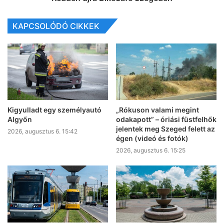
KAPCSOLÓDÓ CIKKEK
Kigyulladt egy személyautó
„Rókuson valami megint
Algyőn
odakapott” – óriási füstfelhők
jelentek meg Szeged felett az
2026, augusztus 6. 15:42
égen (videó és fotók)
2026, augusztus 6. 15:25