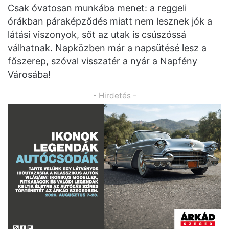
Csak óvatosan munkába menet: a reggeli
órákban páraképződés miatt nem lesznek jók a
látási viszonyok, sőt az utak is csúszóssá
válhatnak. Napközben már a napsütésé lesz a
főszerep, szóval visszatér a nyár a Napfény
Városába!
- Hirdetés -