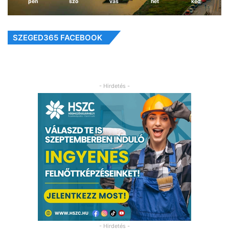
pén
szo
vas
hét
ked
SZEGED365 FACEBOOK
- Hirdetés -
- Hirdetés -