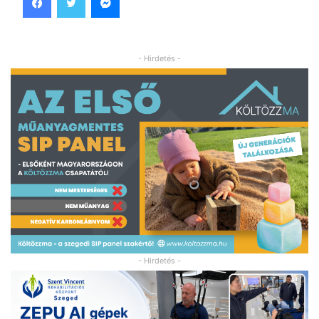
- Hirdetés -
- Hirdetés -