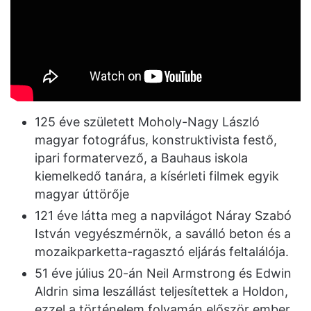
125 éve született Moholy-Nagy László
magyar fotográfus, konstruktivista festő,
ipari formatervező, a Bauhaus iskola
kiemelkedő tanára, a kísérleti filmek egyik
magyar úttörője
121 éve látta meg a napvilágot Náray Szabó
István vegyészmérnök, a saválló beton és a
mozaikparketta-ragasztó eljárás feltalálója.
51 éve július 20-án Neil Armstrong és Edwin
Aldrin sima leszállást teljesítettek a Holdon,
ezzel a történelem folyamán először ember