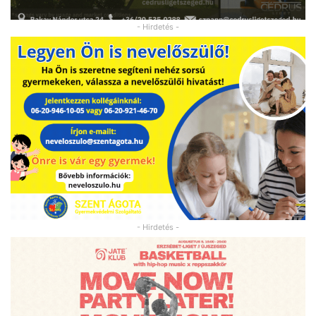
- Hirdetés -
- Hirdetés -