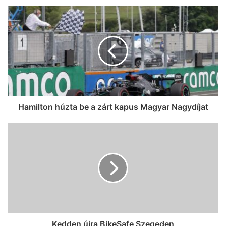
Hamilton húzta be a zárt kapus Magyar Nagydíjat
Kedden újra BikeSafe Szegeden