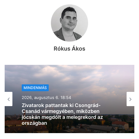
Rókus Ákos
MINDENMÁS
2026, augusztus 6. 18:11
Sajnos halálos volt a Kiskunfélegyháza
külterületén kiütött tűz, ami a szegedi
IC-k késését is okozta