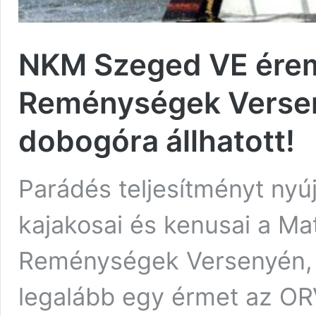
NKM Szeged VE érem
Reménységek Versen
dobogóra állhatott!
Parádés teljesítményt ny
kajakosai és kenusai a Ma
Reménységek Versenyén, 
legalább egy érmet az ORV