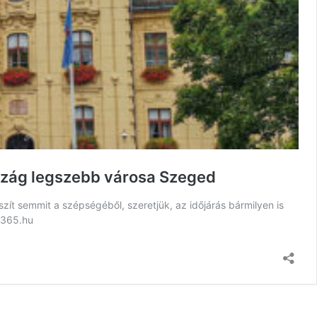
ország legszebb városa Szeged
zít semmit a szépségéből, szeretjük, az időjárás bármilyen is
d365.hu