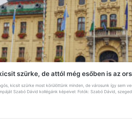
kicsit szürke, de attól még esőben is az 
ngós, kicsit szürke most körülöttünk minden, de városunk így sem ves
mpáját Szabó Dávid kollégánk képeivel: Fotók: Szabó Dávid, szege