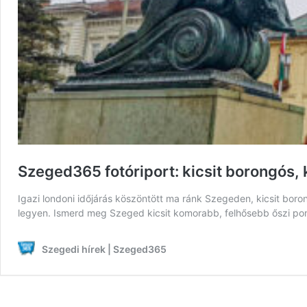
Szeged365 fotóriport: kicsit borongós, 
Igazi londoni időjárás köszöntött ma ránk Szegeden, kicsit boro
legyen. Ismerd meg Szeged kicsit komorabb, felhősebb őszi po
Szegedi hírek | Szeged365