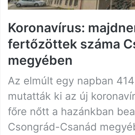
Koronavírus: majdne
fertőzöttek száma 
megyében
Az elmúlt egy napban 414
mutatták ki az új koronaví
főre nőtt a hazánkban bea
Csongrád-Csanád megyében