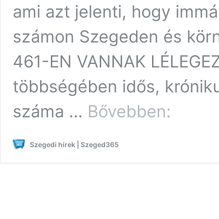
ami azt jelenti, hogy imm
számon Szegeden és kör
461-EN VANNAK LÉLEGEZ
többségében idős, króniku
Koronavírus:
száma …
Bővebben:
majdnem
eléri
az
Szegedi hírek | Szeged365
5000-
et
a
fertőzöttek
száma
Csongrád
–
Csanád