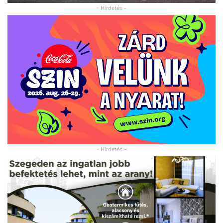
- Hirdetés -
- Hirdetés -