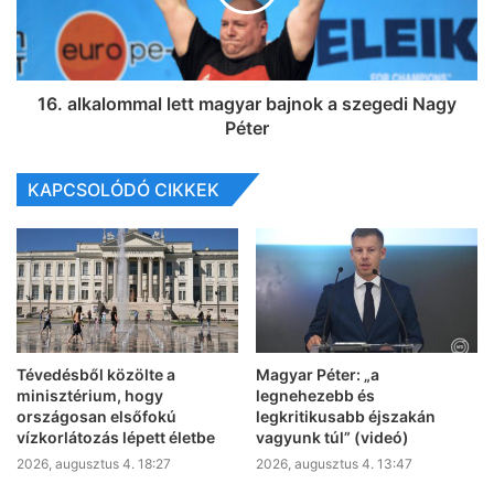
16. alkalommal lett magyar bajnok a szegedi Nagy
Péter
KAPCSOLÓDÓ CIKKEK
Tévedésből közölte a
Magyar Péter: „a
minisztérium, hogy
legnehezebb és
országosan elsőfokú
legkritikusabb éjszakán
vízkorlátozás lépett életbe
vagyunk túl” (videó)
2026, augusztus 4. 18:27
2026, augusztus 4. 13:47