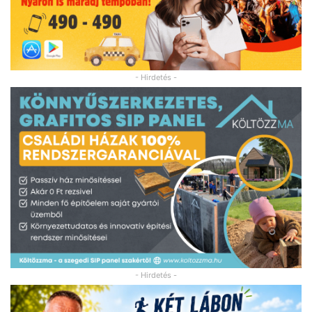
- Hirdetés -
- Hirdetés -