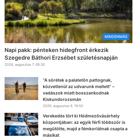
MINDENMÁS
Napi pakk: pénteken hidegfront érkezik
Szegedre Báthori Erzsébet születésnapján
2026, augusztus 7. 06:30
“A sörétek a palatetőn pattognak,
közvetlenül az udvarunk mellett” –
vadászok miatt bosszankodnak
Kiskundorozsmán
2026, augusztus 6. 19:50
Verekedés tört ki Hódmezővásárhely
központjában: az egyik férfi többször is
megütötte, majd a fémkorlátnak csapta a
másikat