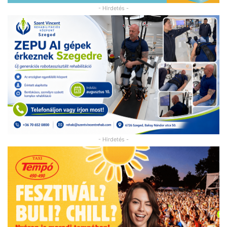
- Hirdetés -
- Hirdetés -