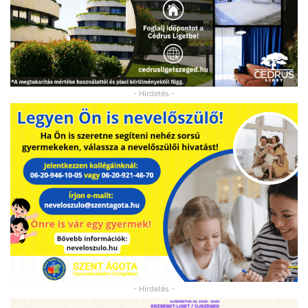
- Hirdetés -
- Hirdetés -