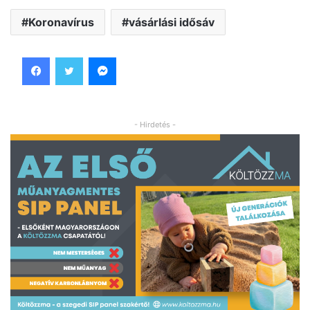
Koronavírus
vásárlási idősáv
Facebook
Twitter
Messenger
- Hirdetés -