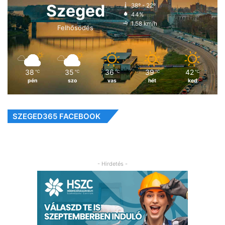
Szeged
38º - 22º
44%
1.58 km/h
Felhősödés
38
35
36
39
42
℃
℃
℃
℃
℃
pén
szo
vas
hét
ked
SZEGED365 FACEBOOK
- Hirdetés -