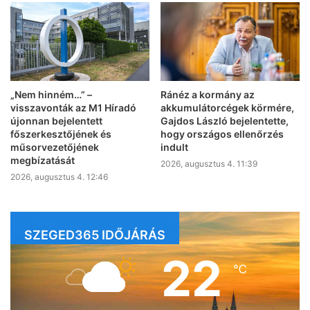
„Nem hinném…” –
Ránéz a kormány az
visszavonták az M1 Híradó
akkumulátorcégek körmére,
újonnan bejelentett
Gajdos László bejelentette,
főszerkesztőjének és
hogy országos ellenőrzés
műsorvezetőjének
indult
megbízatását
2026, augusztus 4. 11:39
2026, augusztus 4. 12:46
SZEGED365 IDŐJÁRÁS
22
℃