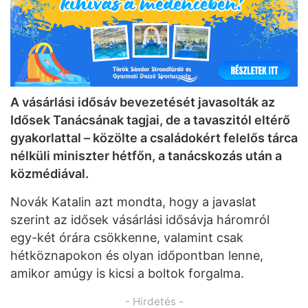
A vásárlási idősáv bevezetését javasolták az
Idősek Tanácsának tagjai, de a tavaszitól eltérő
gyakorlattal – közölte a családokért felelős tárca
nélküli miniszter hétfőn, a tanácskozás után a
közmédiával.
Novák Katalin azt mondta, hogy a javaslat
szerint az idősek vásárlási idősávja háromról
egy-két órára csökkenne, valamint csak
hétköznapokon és olyan időpontban lenne,
amikor amúgy is kicsi a boltok forgalma.
- Hirdetés -