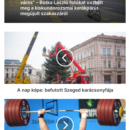
Kiderült, mikor választ új köztársasági
elnököt az Országgyűlés
A nap képe: befutott Szeged karácsonyfája