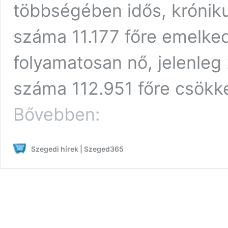
többségében idős, króniku
száma 11.177 főre emelked
folyamatosan nő, jelenleg 
száma 112.951 főre csökk
1513
Bővebben:
új
Covid-
fertőzött
Szegedi hírek | Szeged365
az
országban,
71
a
megyében,
111
halálos
áldozat