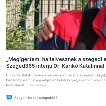
„Megígértem, ha felvesznek a szegedi 
Szeged365 interjú Dr. Karikó Katalinnal
Dr. Karikó Katalin neve alig egy év alatt bejárta az egész világ
kulcsfontosságú szerepet játszó kutatónő pályája innen, a Napfé
„Megígértem,
lehetőséget, …
Bővebben:
ha
felvesznek
Szegedi hírek | Szeged365
a
szegedi