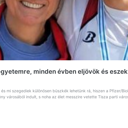
egyetemre, minden évben eljövök és eszek
ot, és mi szegediek különösen büszkék lehetünk rá, hiszen a Pfizer/Bi
ny városából indult, s noha az élet messzire vetette Tisza parti vár