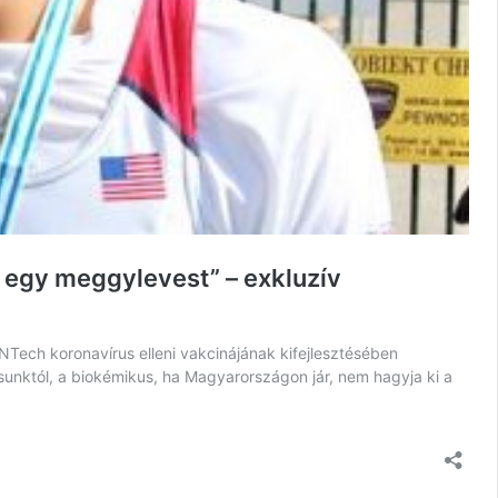
 egy meggylevest” – exkluzív
oNTech koronavírus elleni vakcinájának kifejlesztésében
osunktól, a biokémikus, ha Magyarországon jár, nem hagyja ki a