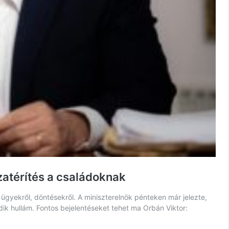
zatérítés a családoknak
ügyekről, döntésekről. A miniszterelnök pénteken már jelezte,
dik hullám. Fontos bejelentéseket tehet ma Orbán Viktor: