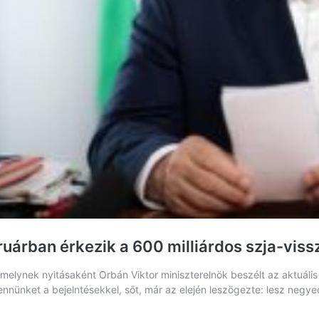
ruárban érkezik a 600 milliárdos szja-viss
melynek nyitásaként Orbán Viktor miniszterelnök beszélt az aktuális 
ennünket a bejelntésekkel, sőt, már az elején leszögezte: lesz negye