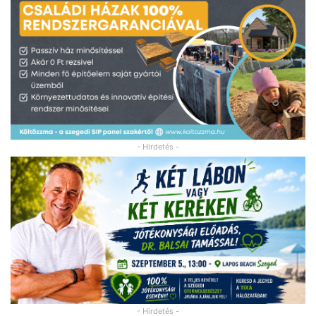
- Hirdetés -
- Hirdetés -