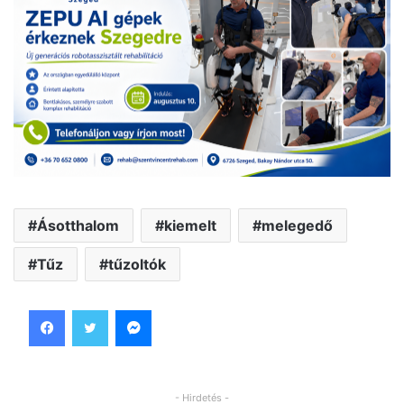
Ásotthalom
kiemelt
melegedő
Tűz
tűzoltók
Facebook
Twitter
Messenger
- Hirdetés -