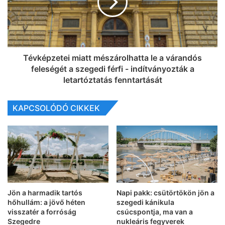
Tévképzetei miatt mészárolhatta le a várandós
feleségét a szegedi férfi - indítványozták a
letartóztatás fenntartását
KAPCSOLÓDÓ CIKKEK
Jön a harmadik tartós
Napi pakk: csütörtökön jön a
hőhullám: a jövő héten
szegedi kánikula
visszatér a forróság
csúcspontja, ma van a
Szegedre
nukleáris fegyverek