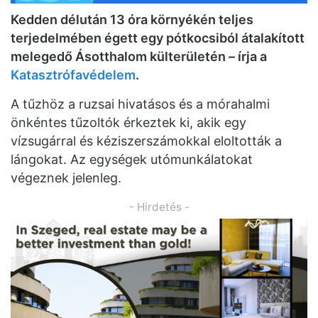
Kedden délután 13 óra környékén teljes
terjedelmében égett egy pótkocsiból átalakított
melegedő Ásotthalom külterületén – írja a
Katasztrófavédelem
.
A tűzhöz a ruzsai hivatásos és a mórahalmi
önkéntes tűzoltók érkeztek ki, akik egy
vízsugárral és kéziszerszámokkal eloltották a
lángokat. Az egységek utómunkálatokat
végeznek jelenleg.
- Hirdetés -