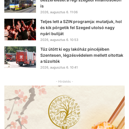
is
2026, augusztus 6. 11:06
Teljes lett a SZIN programja: mutatjuk, hol
és kik pörgetik fel Szeged utolsó nagy
nyári buliját
2026, augusztus 6. 10:53
Tűz ütött ki egy lakóház pincéjében
Szentesen, légzésvédelem mellett oltottak
a tűzoltók
2026, augusztus 6. 10:41
- Hirdetés -