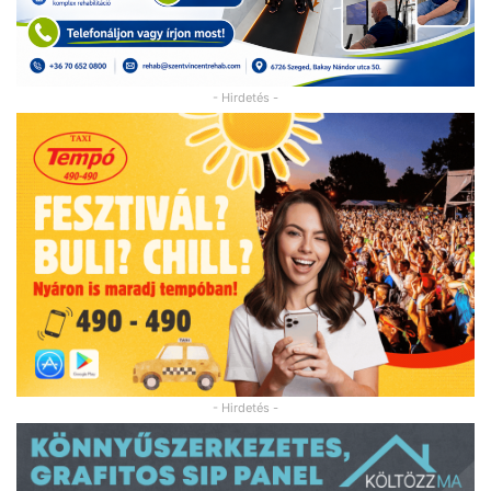
- Hirdetés -
- Hirdetés -