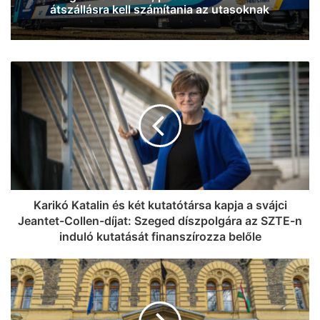
oltottak a tűzoltók
Karikó Katalin és két kutatótársa kapja a svájci
Jeantet-Collen-díjat: Szeged díszpolgára az SZTE-n
induló kutatását finanszírozza belőle