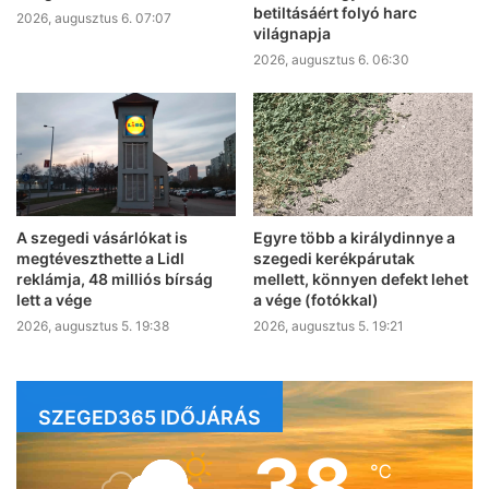
betiltásáért folyó harc
2026, augusztus 6. 07:07
világnapja
2026, augusztus 6. 06:30
A szegedi vásárlókat is
Egyre több a királydinnye a
megtéveszthette a Lidl
szegedi kerékpárutak
reklámja, 48 milliós bírság
mellett, könnyen defekt lehet
lett a vége
a vége (fotókkal)
2026, augusztus 5. 19:38
2026, augusztus 5. 19:21
SZEGED365 IDŐJÁRÁS
38
℃