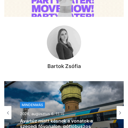
Bartok Zsófia
MINDENMÁS
2026, augusztus 6. 10:41
Tűz ütött ki egy lakóház pincéjében
Szentesen, légzésvédelem mellett