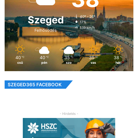
Szeged
40º - 26º
17%
1.19 km/h
Felhősödés
40
40
35
35
38
℃
℃
℃
℃
℃
csü
pén
szo
vas
hét
SZEGED365 FACEBOOK
- Hirdetés -