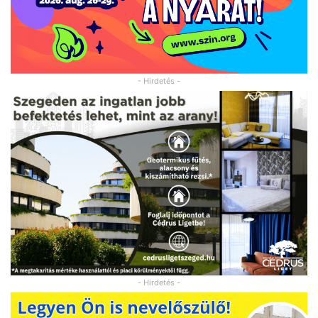
- Hirdetés -
- Hirdetés -