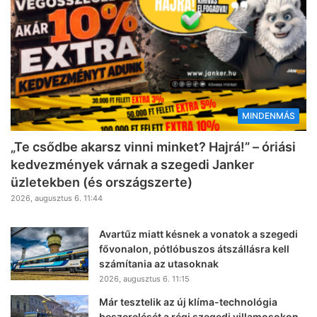
MINDENMÁS
„Te csődbe akarsz vinni minket? Hajrá!” – óriási
kedvezmények várnak a szegedi Janker
üzletekben (és országszerte)
2026, augusztus 6. 11:44
Avartűz miatt késnek a vonatok a szegedi
fővonalon, pótlóbuszos átszállásra kell
számítania az utasoknak
2026, augusztus 6. 11:15
Már tesztelik az új klíma-technológia
beszerelését a régi szegedi villamosokon