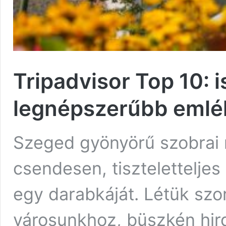
Tripadvisor Top 10:
legnépszerűbb emlé
Szeged gyönyörű szobrai m
csendesen, tiszteletteljes
egy darabkáját. Létük szo
városunkhoz, büszkén hir