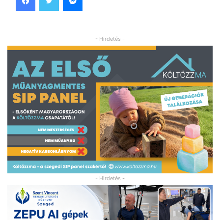
- Hirdetés -
- Hirdetés -