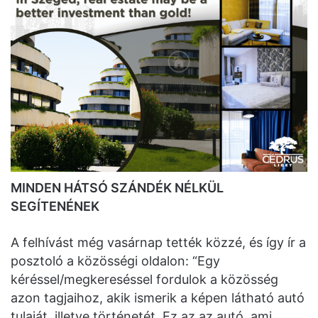
MINDEN HÁTSÓ SZÁNDÉK NÉLKÜL
SEGÍTENÉNEK
A felhívást még vasárnap tették közzé, és így ír a
posztoló a közösségi oldalon: “Egy
kéréssel/megkereséssel fordulok a közösség
azon tagjaihoz, akik ismerik a képen látható autó
tulaját, illetve történetét. Ez az az autó, ami