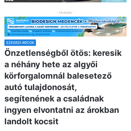
- Hirdetés -
SZEGEDI ARCOK
Önzetlenségből ötös: keresik
a néhány hete az algyői
körforgalomnál balesetező
autó tulajdonosát,
segítenének a családnak
ingyen elvontatni az árokban
landolt kocsit