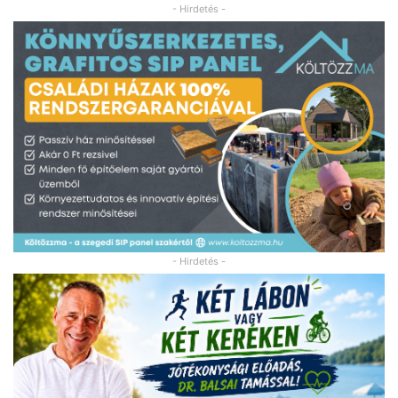
- Hirdetés -
- Hirdetés -