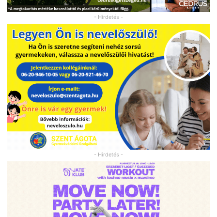
- Hirdetés -
- Hirdetés -