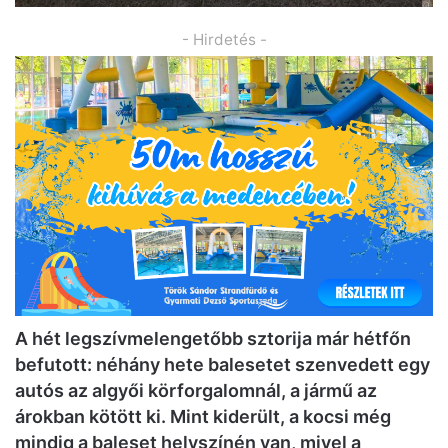
- Hirdetés -
A hét legszívmelengetőbb sztorija már hétfőn
befutott: néhány hete balesetet szenvedett egy
autós az algyői körforgalomnál, a jármű az
árokban kötött ki. Mint kiderült, a kocsi még
mindig a baleset helyszínén van, mivel a