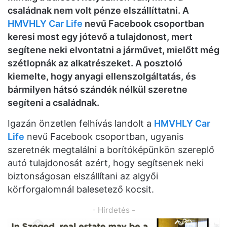
családnak nem volt pénze elszállíttatni. A
HMVHLY Car Life
nevű Facebook csoportban
keresi most egy jótevő a tulajdonost, mert
segítene neki elvontatni a járművet, mielőtt még
szétlopnák az alkatrészeket. A posztoló
kiemelte, hogy anyagi ellenszolgáltatás, és
bármilyen hátsó szándék nélkül szeretne
segíteni a családnak.
Igazán önzetlen felhívás landolt a
HMVHLY Car
Life
nevű Facebook csoportban, ugyanis
szeretnék megtalálni a borítóképünkön szereplő
autó tulajdonosát azért, hogy segítsenek neki
biztonságosan elszállítani az algyői
körforgalomnál balesetező kocsit.
- Hirdetés -