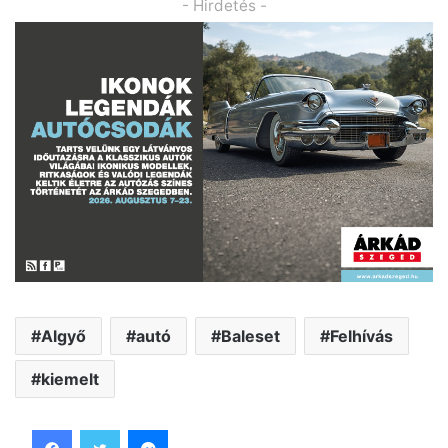
- Hirdetés -
Algyő
autó
Baleset
Felhívás
kiemelt
Facebook
Twitter
Messenger