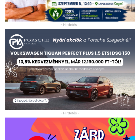
- Hirdetés -
- Hirdetés -