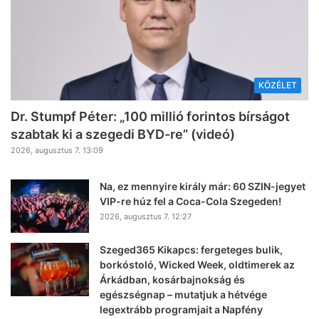
KÖZÉLET
Dr. Stumpf Péter: „100 millió forintos bírságot
szabtak ki a szegedi BYD-re” (videó)
2026, augusztus 7. 13:09
Na, ez mennyire király már: 60 SZIN-jegyet
VIP-re húz fel a Coca-Cola Szegeden!
2026, augusztus 7. 12:27
Szeged365 Kikapcs: fergeteges bulik,
borkóstoló, Wicked Week, oldtimerek az
Árkádban, kosárbajnokság és
egészségnap – mutatjuk a hétvége
legextrább programjait a Napfény