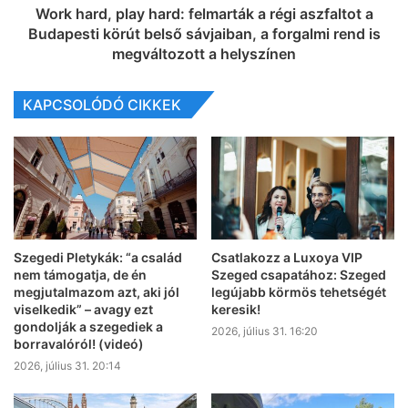
Work hard, play hard: felmarták a régi aszfaltot a
Budapesti körút belső sávjaiban, a forgalmi rend is
megváltozott a helyszínen
KAPCSOLÓDÓ CIKKEK
Szegedi Pletykák: “a család
Csatlakozz a Luxoya VIP
nem támogatja, de én
Szeged csapatához: Szeged
megjutalmazom azt, aki jól
legújabb körmös tehetségét
viselkedik” – avagy ezt
keresik!
gondolják a szegediek a
2026, július 31. 16:20
borravalóról! (videó)
2026, július 31. 20:14