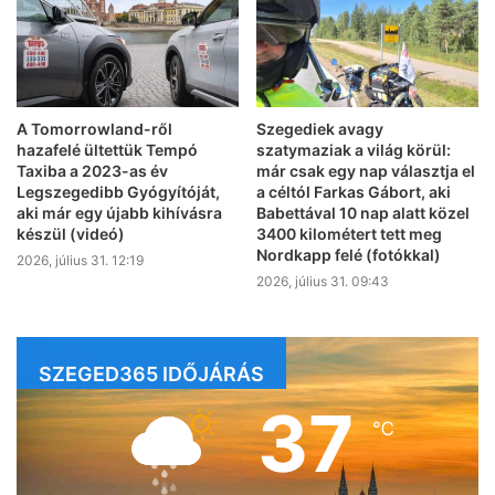
A Tomorrowland-ről
Szegediek avagy
hazafelé ültettük Tempó
szatymaziak a világ körül:
Taxiba a 2023-as év
már csak egy nap választja el
Legszegedibb Gyógyítóját,
a céltól Farkas Gábort, aki
aki már egy újabb kihívásra
Babettával 10 nap alatt közel
készül (videó)
3400 kilométert tett meg
Nordkapp felé (fotókkal)
2026, július 31. 12:19
2026, július 31. 09:43
SZEGED365 IDŐJÁRÁS
37
℃