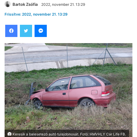
Bartok Zsófia
2022, november 21. 13:29
Frissítve: 2022, november 21. 13:29
Facebook
Twitter
Messenger
Keresik a balesetező autó tulajdonosát. Fotó: HMVHLY Car Life FB.