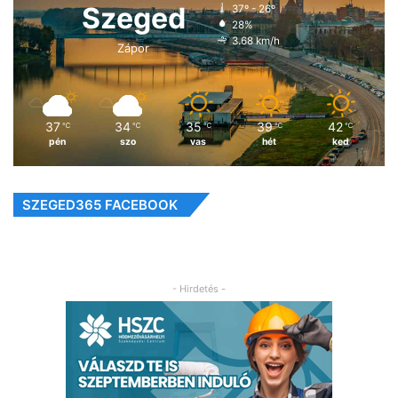
Szeged
37º - 26º
28%
3.68 km/h
Zápor
37
34
35
39
42
℃
℃
℃
℃
℃
pén
szo
vas
hét
ked
SZEGED365 FACEBOOK
- Hirdetés -