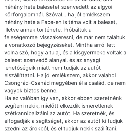
néhány hete balesetet szenvedett az algyői
körforgalomnál. Szóval… ha jól emlékszem
néhány hete a Face-en is téma volt a baleset,
illetve annak története. Próbáltuk a
feleségemmel visszakeresni, de már nem találtuk
a vonatkozó bejegyzéseket. Mintha arról lett
volna szó, hogy a tulaj, és a kisgyermeke voltak a
baleset szenvedő alanyai, és az anyagi
lehetőségeik miatt nem tudják az autót
elszállíttatni. Ha jól emlékszem, akkor valahol
Csongrád-Csanád megyében él a család, de nem
vagyok biztos benne.
Ha ez valóban így van, akkor ebben szeretnénk
segíteni nekik, mielőtt elkezdik ismeretlenek
szétkannibalizálni az autót. Ha szeretnék, és
elfogadják a segítséget, akkor az autót ki tudjuk
szedni az árokból, és el tudjuk nekik szállítani.