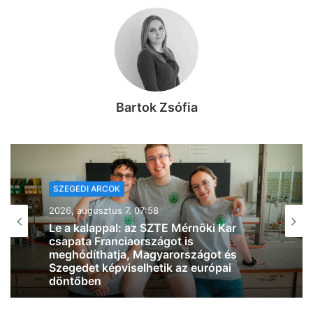
Bartok Zsófia
SZEGEDI ARCOK
2026, augusztus 6. 08:46
Eredetileg gyógyszerésznek készült,
most Szegeden segíti a betegek
felépülését Tabatabai Nejad Flóra
(videó)