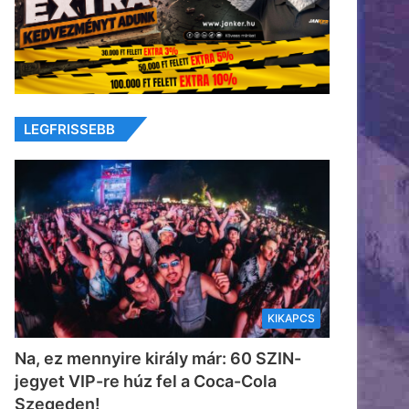
LEGFRISSEBB
KIKAPCS
Na, ez mennyire király már: 60 SZIN-
jegyet VIP-re húz fel a Coca-Cola
Szegeden!