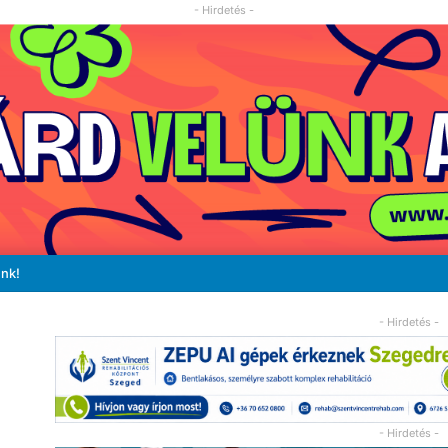
- Hirdetés -
unk!
- Hirdetés -
- Hirdetés -