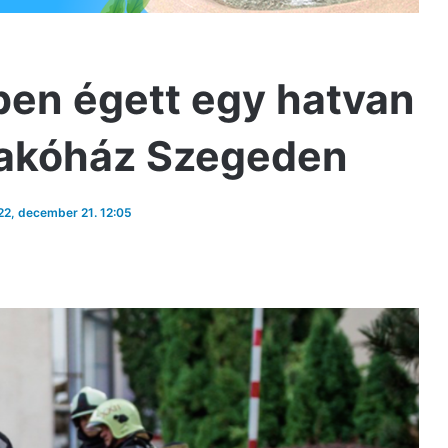
ben égett egy hatvan
lakóház Szegeden
022, december 21. 12:05