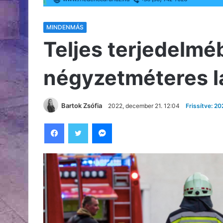
MINDENMÁS
Teljes terjedelmé
négyzetméteres 
Bartok Zsófia
2022, december 21. 12:04
Frissítve: 2
Facebook
Twitter
Messenger