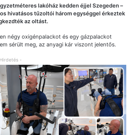
égyzetméteres lakóház kedden éjjel Szegeden –
ros hivatásos tűzoltói három egységgel érkeztek
gkezdték az oltást.
ben négy oxigénpalackot és egy gázpalackot
sem sérült meg, az anyagi kár viszont jelentős.
 Hirdetés -