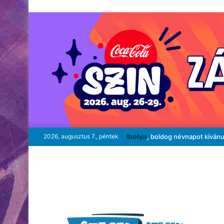
Ibolya
2026, augusztus 7., péntek
, boldog névnapot kíván