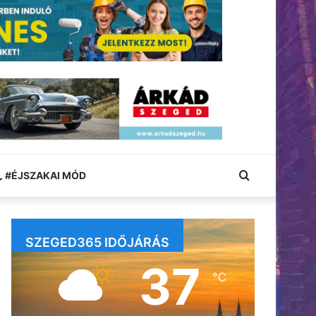
Keresés:
#ÉJSZAKAI MÓD
SZEGED365 IDŐJÁRÁS
37
℃