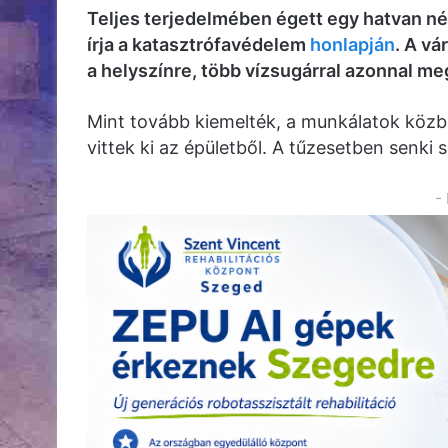
Teljes terjedelmében égett egy hatvan n
írja a katasztrófavédelem
honlapján
. A vá
a helyszínre, több vízsugárral azonnal me
Mint tovább kiemelték, a munkálatok köz
vittek ki az épületből. A tűzesetben senki 
-