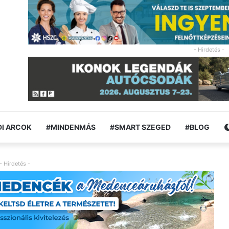
- Hirdetés -
I ARCOK
#MINDENMÁS
#SMART SZEGED
#BLOG
- Hirdetés -