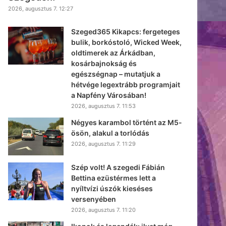
2026, augusztus 7. 12:27
Szeged365 Kikapcs: fergeteges
bulik, borkóstoló, Wicked Week,
oldtimerek az Árkádban,
kosárbajnokság és
egészségnap – mutatjuk a
hétvége legextrább programjait
a Napfény Városában!
2026, augusztus 7. 11:53
Négyes karambol történt az M5-
ösön, alakul a torlódás
2026, augusztus 7. 11:29
Szép volt! A szegedi Fábián
Bettina ezüstérmes lett a
nyíltvízi úszók kieséses
versenyében
2026, augusztus 7. 11:20