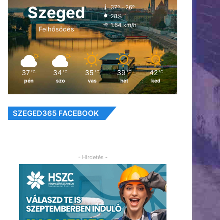
Szeged
37º - 26º
28%
1.64 km/h
Felhősödés
37
34
35
39
42
℃
℃
℃
℃
℃
pén
szo
vas
hét
ked
SZEGED365 FACEBOOK
- Hirdetés -