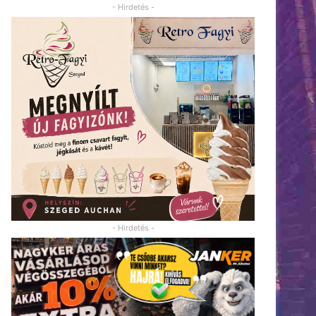
- Hirdetés -
- Hirdetés -