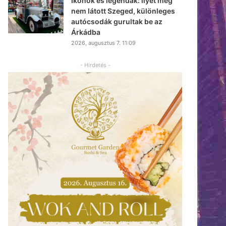
Ikonok és legendák: ilyet még
nem látott Szeged, különleges
autócsodák gurultak be az
Árkádba
2026, augusztus 7. 11:09
- Hirdetés -