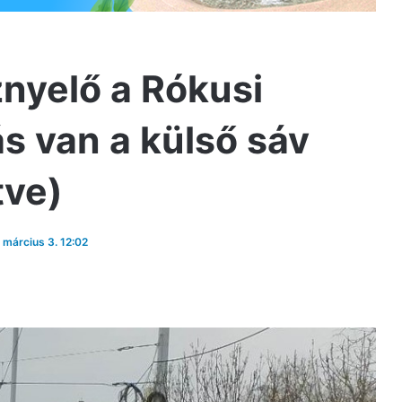
nyelő a Rókusi
ás van a külső sáv
tve)
, március 3. 12:02