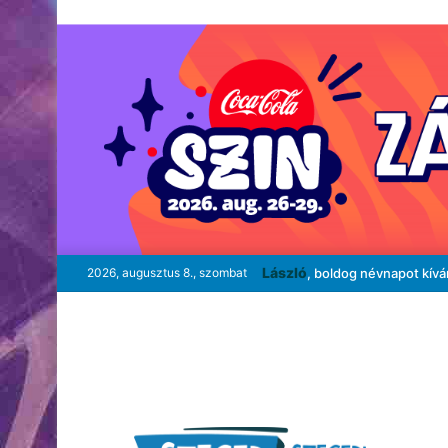
László
2026, augusztus 8., szombat
, boldog névnapot kív