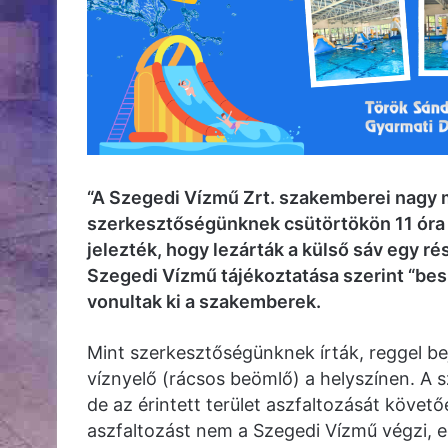
“A Szegedi Vízmű Zrt. szakemberei nagy 
szerkesztőségünknek csütörtökön 11 óra 
jelezték, hogy lezárták a külső sáv egy ré
Szegedi Vízmű tájékoztatása szerint “bes
vonultak ki a szakemberek.
Mint szerkesztőségünknek írták, reggel be
víznyelő (rácsos beömlő) a helyszínen. A s
de az érintett terület aszfaltozását követ
aszfaltozást nem a Szegedi Vízmű végzi, eg