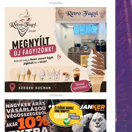
- Hirdetés -
- Hirdetés -