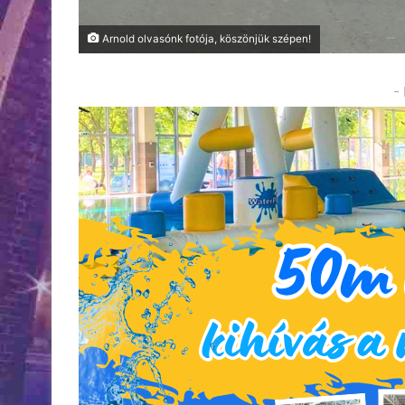
Arnold olvasónk fotója, köszönjük szépen!
-