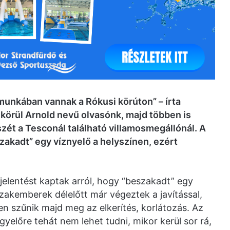
munkában vannak a Rókusi körúton” – írta
körül Arnold nevű olvasónk, majd többen is
szét a Tesconál található villamosmegállónál. A
zakadt” egy víznyelő a helyszínen, ezért
jelentést kaptak arról, hogy “beszakadt” egy
zakemberek délelőtt már végeztek a javítással,
ően szűnik majd meg az elkerítés, korlátozás. Az
yelőre tehát nem lehet tudni, mikor kerül sor rá,