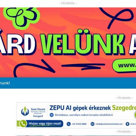
- Hirdetés -
ánunk!
- Hirdetés -
- Hirdetés -