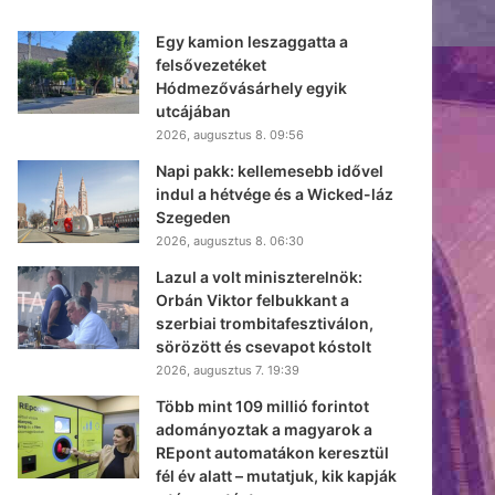
Egy kamion leszaggatta a
felsővezetéket
Hódmezővásárhely egyik
utcájában
2026, augusztus 8. 09:56
Napi pakk: kellemesebb idővel
indul a hétvége és a Wicked-láz
Szegeden
2026, augusztus 8. 06:30
Lazul a volt miniszterelnök:
Orbán Viktor felbukkant a
szerbiai trombitafesztiválon,
sörözött és csevapot kóstolt
2026, augusztus 7. 19:39
Több mint 109 millió forintot
adományoztak a magyarok a
REpont automatákon keresztül
fél év alatt – mutatjuk, kik kapják