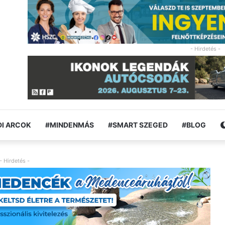
- Hirdetés -
I ARCOK
#MINDENMÁS
#SMART SZEGED
#BLOG
- Hirdetés -