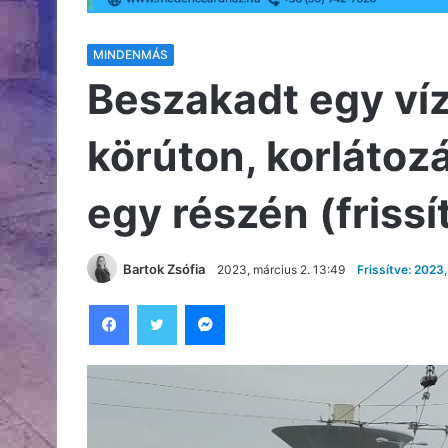
MINDENMÁS
Beszakadt egy víz
körúton, korlátoz
egy részén (frissí
Bartok Zsófia
2023, március 2. 13:49
Frissítve: 2023
Facebook
Twitter
Messenger