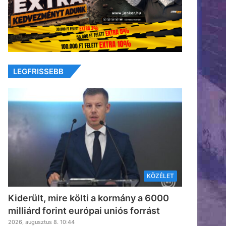
LEGFRISSEBB
KÖZÉLET
Kiderült, mire költi a kormány a 6000
milliárd forint európai uniós forrást
2026, augusztus 8. 10:44