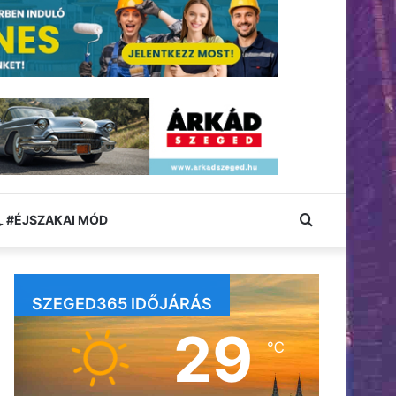
Keresés:
#ÉJSZAKAI MÓD
SZEGED365 IDŐJÁRÁS
29
℃