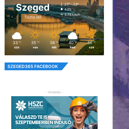
Szeged
33º - 23º
43%
5.75 km/h
Tiszta idő
33
35
38
40
36
℃
℃
℃
℃
℃
szo
vas
hét
ked
sze
SZEGED365 FACEBOOK
- Hirdetés -