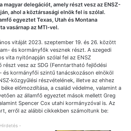
 a magyar delegációt, amely részt vesz az ENSZ-
n, ahol a köztársasági elnök fel is szólal.
lamfő egyeztet Texas, Utah és Montana
ta vasárnap az MTI-vel.
nos vitáját 2023. szeptember 19. és 26. között
llam- és kormányfők vesznek részt. A szegedi
os vita nyitónapján szólal fel az ENSZ
 részt vesz az SDG (Fenntartható fejlődési
m- és kormányfői szintű tanácskozáson elnököl
SZ-közgyűlési részvételének, illetve az ehhez
béke előmozdítása, a család védelme, valamint a
övetően az államfő egyeztet mások mellett Greg
alamint Spencer Cox utahi kormányzóval is. Az
rt, erről az alábbi cikkekben számoltunk be:
 Hirdetés -