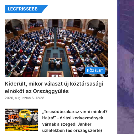
LEGFRISSEBB
KÖZÉLET
Kiderült, mikor választ új köztársasági
elnököt az Országgyűlés
2026, augusztus 6. 12:28
„Te csődbe akarsz vinni minket?
Hajrá!” – óriási kedvezmények
várnak a szegedi Janker
üzletekben (és országszerte)