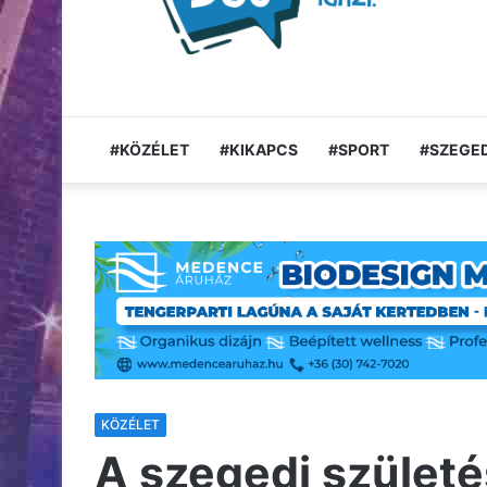
#KÖZÉLET
#KIKAPCS
#SPORT
#SZEGED
KÖZÉLET
A szegedi születé