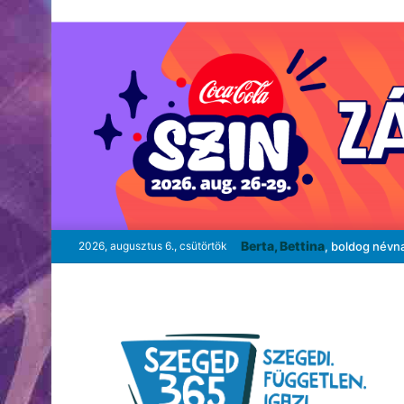
Berta, Bettina
2026, augusztus 6., csütörtök
, boldog névn