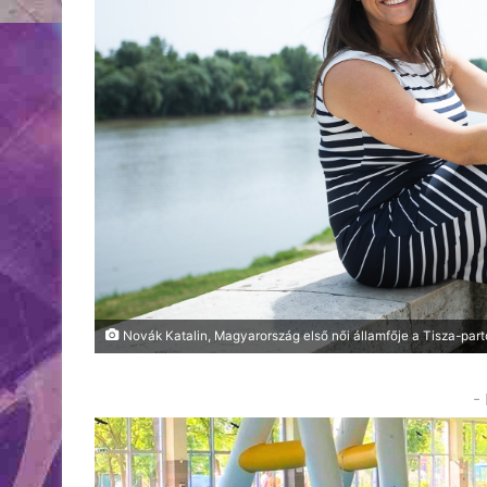
Novák Katalin, Magyarország első női államfője a Tisza-par
-