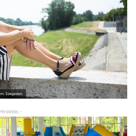
ton, Szegeden.
 Hirdetés -