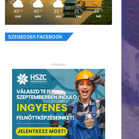
40
40
35
35
38
℃
℃
℃
℃
℃
csü
pén
szo
vas
hét
SZEGED365 FACEBOOK
- Hirdetés -