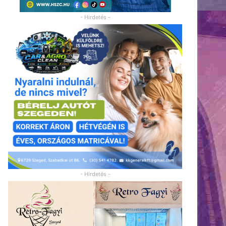
- Hirdetés -
- Hirdetés -