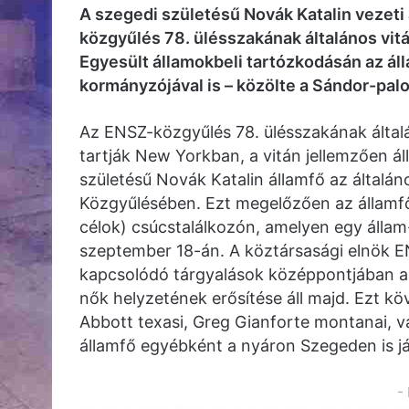
A szegedi születésű Novák Katalin vezeti
közgyűlés 78. ülésszakának általános vitájá
Egyesült államokbeli tartózkodásán az ál
kormányzójával is – közölte a Sándor-palo
Az ENSZ-közgyűlés 78. ülésszakának általá
tartják New Yorkban, a vitán jellemzően á
születésű Novák Katalin államfő az általán
Közgyűlésében. Ezt megelőzően az államfő
célok) csúcstalálkozón, amelyen egy álla
szeptember 18-án. A köztársasági elnök EN
kapcsolódó tárgyalások középpontjában a 
nők helyzetének erősítése áll majd. Ezt k
Abbott texasi, Greg Gianforte montanai, v
államfő egyébként a nyáron Szegeden is já
-