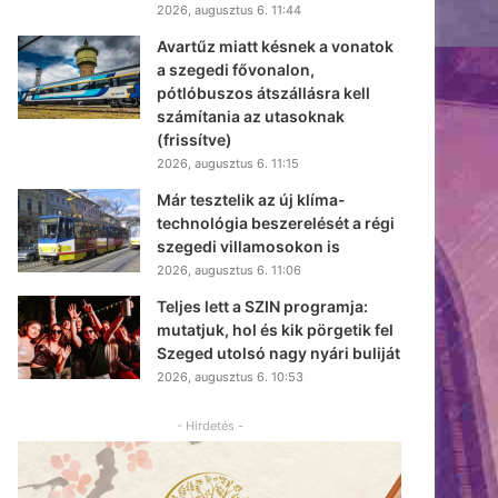
2026, augusztus 6. 11:44
Avartűz miatt késnek a vonatok
a szegedi fővonalon,
pótlóbuszos átszállásra kell
számítania az utasoknak
(frissítve)
2026, augusztus 6. 11:15
Már tesztelik az új klíma-
technológia beszerelését a régi
szegedi villamosokon is
2026, augusztus 6. 11:06
Teljes lett a SZIN programja:
mutatjuk, hol és kik pörgetik fel
Szeged utolsó nagy nyári buliját
2026, augusztus 6. 10:53
- Hirdetés -