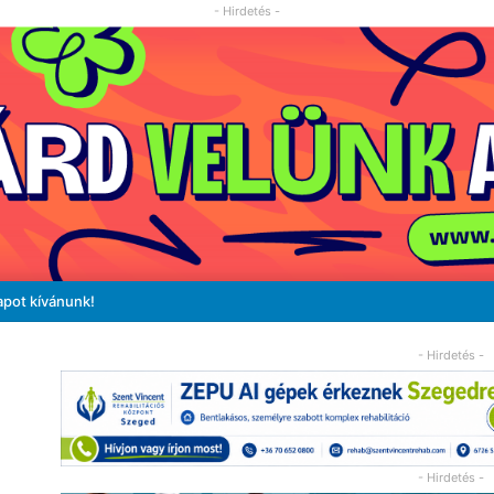
- Hirdetés -
apot kívánunk!
- Hirdetés -
- Hirdetés -