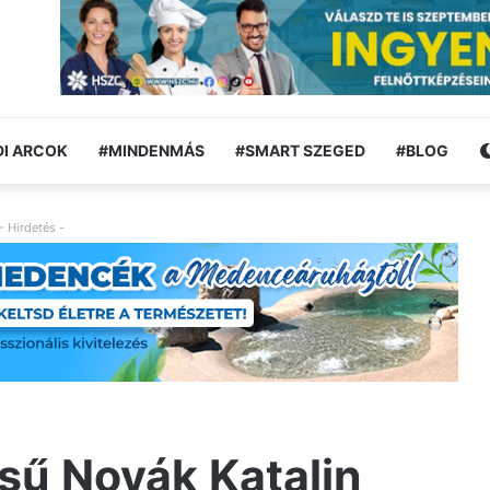
I ARCOK
#MINDENMÁS
#SMART SZEGED
#BLOG
- Hirdetés -
sű Novák Katalin