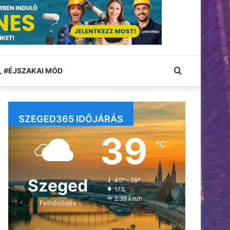
Keresés:
#ÉJSZAKAI MÓD
SZEGED365 IDŐJÁRÁS
39
℃
Szeged
40º - 26º
17%
2.35 km/h
Felhősödés