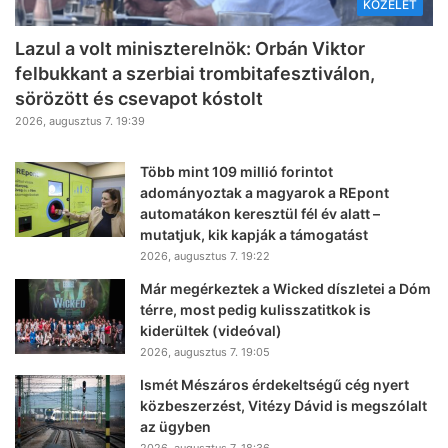
KÖZÉLET
Lazul a volt miniszterelnök: Orbán Viktor
felbukkant a szerbiai trombitafesztiválon,
sörözött és csevapot kóstolt
2026, augusztus 7. 19:39
Több mint 109 millió forintot
adományoztak a magyarok a REpont
automatákon keresztül fél év alatt –
mutatjuk, kik kapják a támogatást
2026, augusztus 7. 19:22
Már megérkeztek a Wicked díszletei a Dóm
térre, most pedig kulisszatitkok is
kiderültek (videóval)
2026, augusztus 7. 19:05
Ismét Mészáros érdekeltségű cég nyert
közbeszerzést, Vitézy Dávid is megszólalt
az ügyben