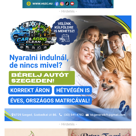
- Hirdetés -
- Hirdetés -