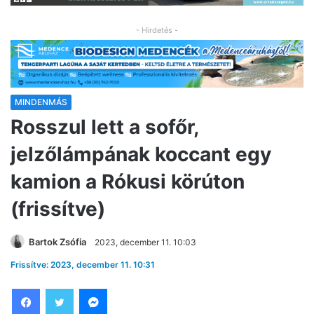
- Hirdetés -
MINDENMÁS
Rosszul lett a sofőr,
jelzőlámpának koccant egy
kamion a Rókusi körúton
(frissítve)
Bartok Zsófia
2023, december 11. 10:03
Frissítve: 2023, december 11. 10:31
Facebook
Twitter
Messenger