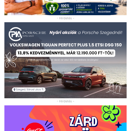
- Hirdetés -
- Hirdetés -