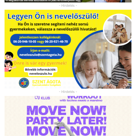
- Hirdetés -
- Hirdetés -