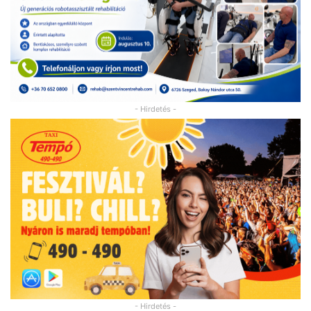
- Hirdetés -
- Hirdetés -