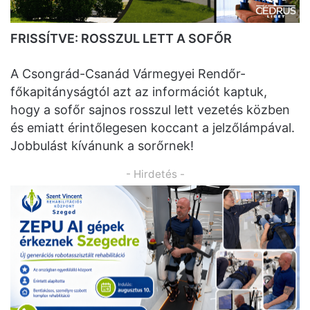
FRISSÍTVE: ROSSZUL LETT A SOFŐR
A Csongrád-Csanád Vármegyei Rendőr-
főkapitányságtól azt az információt kaptuk,
hogy a sofőr sajnos rosszul lett vezetés közben
és emiatt érintőlegesen koccant a jelzőlámpával.
Jobbulást kívánunk a sorőrnek!
- Hirdetés -