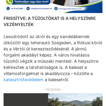
FRISSÍTVE: A TŰZOLTÓKAT IS A HELYSZÍNRE
VEZÉNYELTÉK
Lesodródott az útról és egy kandelábernek
ütközött egy teherautó Szegeden, a Rókusi körút
és a Vértói út kereszteződésénél. A jármű
forgalmi akadályt képez. A város hivatásos
tűzoltói végzik a műszaki mentést. A helyszínre
kiérkeztek a társhatóságok is. A baleset a
villamosforgalmat is akadályozza – közölte a
katasztrófavédelem
a balesetről.
- Hirdetés -