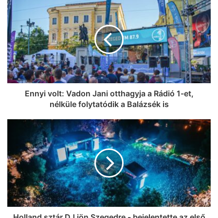
Baleset történt Szegeden – egy rolleres
esett el a Csillag tér közelében
Ennyi volt: Vadon Jani otthagyja a Rádió 1-et,
nélküle folytatódik a Balázsék is
Holland sztár DJ jön Szegedre - bejelentette az első