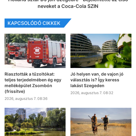
neveket a Coca-Cola SZIN
KAPCSOLÓDÓ CIKKEK
Riasztották a tűzoltókat:
Jó helyen van, de vajon jó
teljes terjedelmében ég egy
választás is? Így keress
melléképület Zsombón
lakást Szegeden
(frissítve)
2026, augusztus 7. 08:32
2026, augusztus 7. 08:36