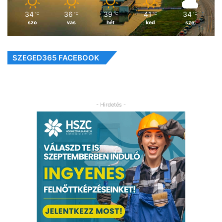
34
36
39
41
34
℃
℃
℃
℃
℃
szo
vas
hét
ked
sze
SZEGED365 FACEBOOK
- Hirdetés -