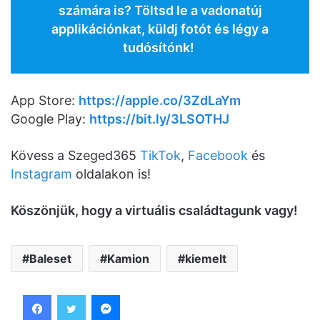
számára is? Töltsd le a vadonatúj
applikációnkat, küldj fotót és légy a
tudósítónk!
App Store:
https://apple.co/3ZdLaYm
Google Play:
https://bit.ly/3LSOTHJ
Kövess a Szeged365
TikTok
,
Facebook
és
Instagram
oldalakon is!
K
ö
sz
ö
njük, hogy a virtuális családtagunk vagy!
Baleset
Kamion
kiemelt
Facebook
Twitter
Messenger