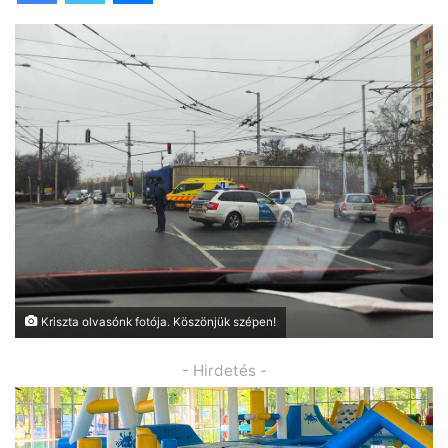
Kriszta olvasónk fotója. Köszönjük szépen!
- Hirdetés -