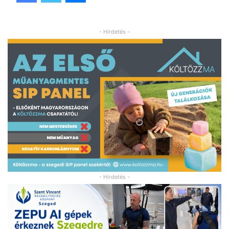
- Hirdetés -
- Hirdetés -