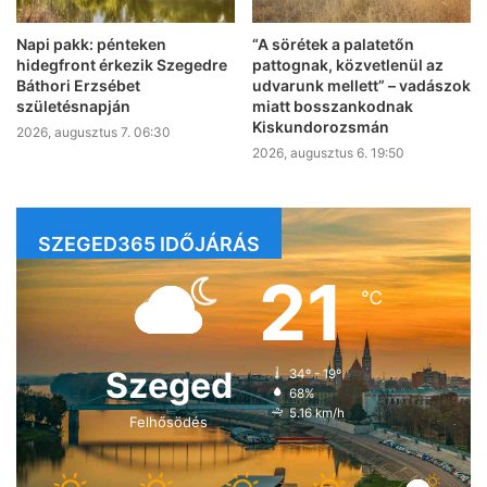
Napi pakk: pénteken
“A sörétek a palatetőn
hidegfront érkezik Szegedre
pattognak, közvetlenül az
Báthori Erzsébet
udvarunk mellett” – vadászok
születésnapján
miatt bosszankodnak
Kiskundorozsmán
2026, augusztus 7. 06:30
2026, augusztus 6. 19:50
SZEGED365 IDŐJÁRÁS
21
℃
Szeged
34º - 19º
68%
5.16 km/h
Felhősödés