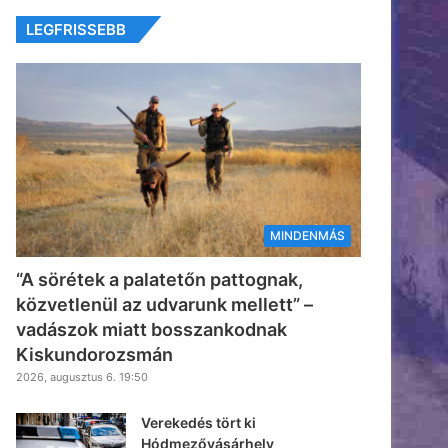
LEGFRISSEBB
MINDENMÁS
“A sörétek a palatetőn pattognak,
közvetlenül az udvarunk mellett” –
vadászok miatt bosszankodnak
Kiskundorozsmán
2026, augusztus 6. 19:50
Verekedés tört ki
Hódmezővásárhely