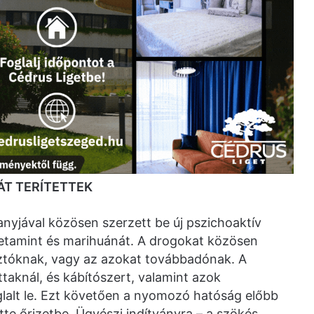
ÁT TERÍTETTEK
anyjával közösen szerzett be új pszichoaktív
fetamint és marihuánát. A drogokat közösen
sztóknak, vagy az azokat továbbadónak. A
taknál, és kábítószert, valamint azok
lalt le. Ezt követően a nyomozó hatóság előbb
ette őrizetbe. Ügyészi indítványra – a szökés,