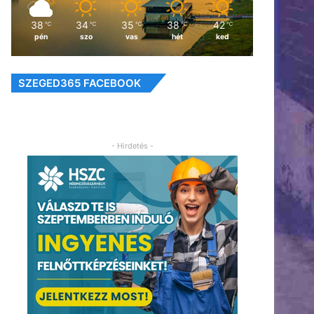
38
34
35
38
42
℃
℃
℃
℃
℃
pén
szo
vas
hét
ked
SZEGED365 FACEBOOK
- Hirdetés -