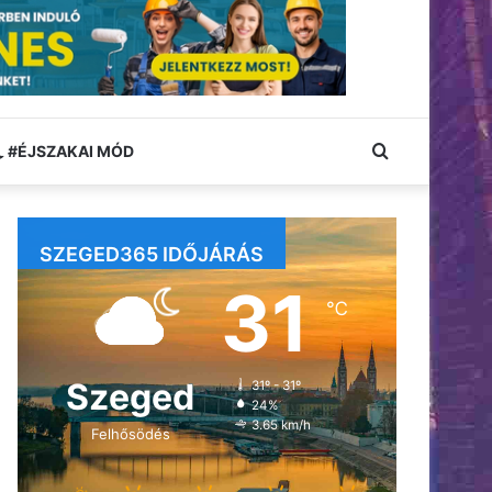
Keresés:
#ÉJSZAKAI MÓD
SZEGED365 IDŐJÁRÁS
31
℃
Szeged
31º - 31º
24%
3.65 km/h
Felhősödés