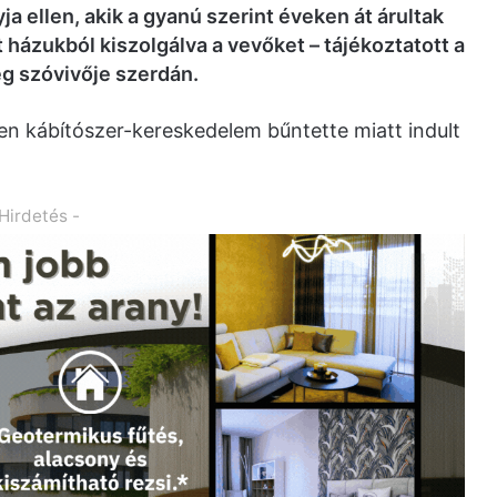
ja ellen, akik a gyanú szerint éveken át árultak
 házukból kiszolgálva a vevőket – tájékoztatott a
 szóvivője szerdán.
len kábítószer-kereskedelem bűntette miatt indult
 Hirdetés -