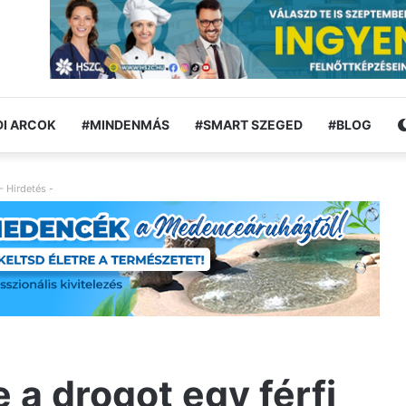
I ARCOK
#MINDENMÁS
#SMART SZEGED
#BLOG
- Hirdetés -
e a drogot egy férfi