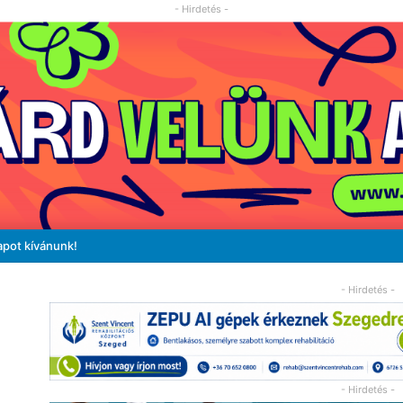
- Hirdetés -
apot kívánunk!
- Hirdetés -
- Hirdetés -