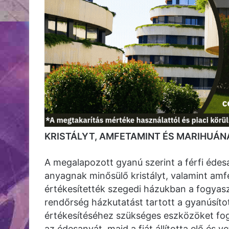
KRISTÁLYT, AMFETAMINT ÉS MARIHUÁN
A megalapozott gyanú szerint a férfi édes
anyagnak minősülő kristályt, valamint am
értékesítették szegedi házukban a fogya
rendőrség házkutatást tartott a gyanúsítot
értékesítéséhez szükséges eszközöket fog
az édesanyát, majd a fiát állította elő és v