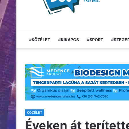
#KÖZÉLET
#KIKAPCS
#SPORT
#SZEGED
KÖZÉLET
Éveken át terített