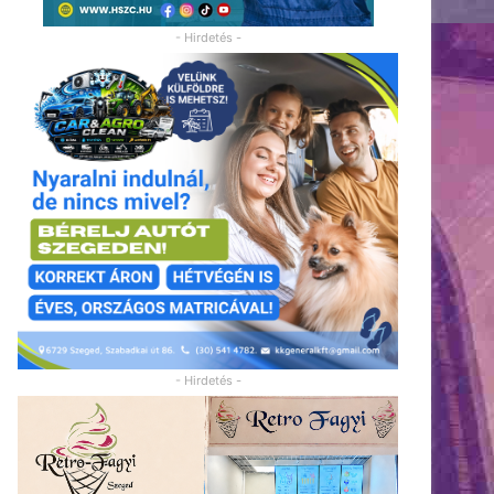
- Hirdetés -
- Hirdetés -