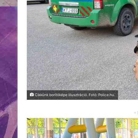
Cikkünk borítóképe illusztráció. Fotó: Police.hu.
-