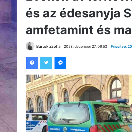
és az édesanyja S
amfetamint és ma
Bartok Zsófia
2023, december 27. 09:53
Frissítve: 
Facebook
Twitter
Messenger