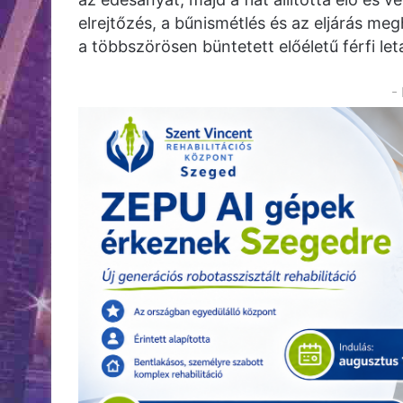
elrejtőzés, a bűnismétlés és az eljárás meg
a többszörösen büntetett előéletű férfi le
-