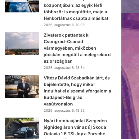
központjában: az egyik férfi
többször is megütötte, majd a
fémkorlátnak csapta a másikat
2026, augusztus 6. 19:08
Zivatarok pattantak ki
Csongrád-Csanád
vármegyében, miközben
jócskán megdőlt a melegrekord
az országban
2026, augusztus 6. 18:54
Vitézy Dávid Szabadkán járt, és
bejelentette, hogy mikor
indulhat el a személyforgalom a
Budapest-Belgrád
vasútvonalon
2026, augusztus 6. 18:32
Nyári bombaajánlat Szegeden –
jéghideg áron vár az új Škoda
Octavia 1.5 TSI Joy a Porsche