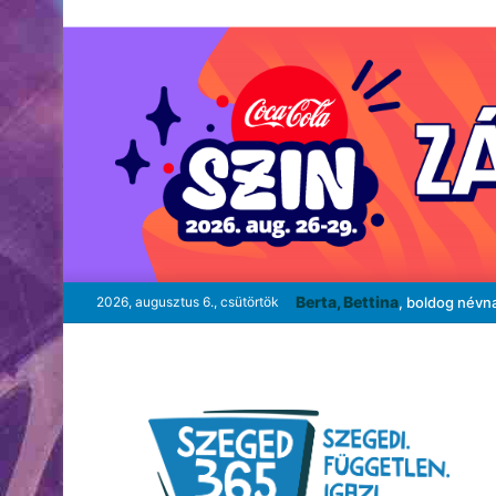
Berta, Bettina
2026, augusztus 6., csütörtök
, boldog névn