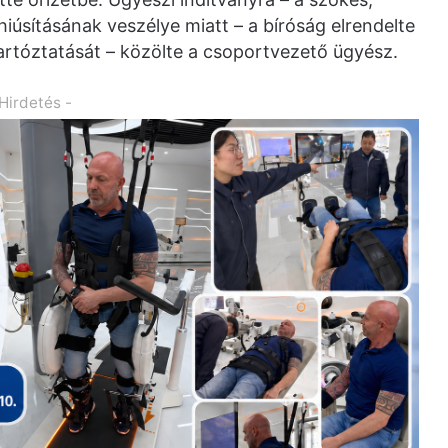
hiúsításának veszélye miatt – a bíróság elrendelte
tartóztatását – közölte a csoportvezető ügyész.
 Hirdetés -