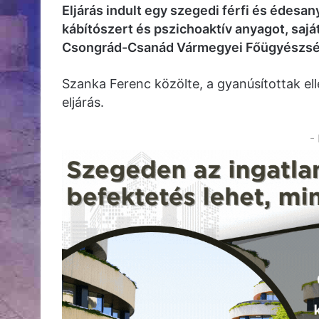
Eljárás indult egy szegedi férfi és édesany
kábítószert és pszichoaktív anyagot, saját
Csongrád-Csanád Vármegyei Főügyészség
Szanka Ferenc közölte, a gyanúsítottak el
eljárás.
-