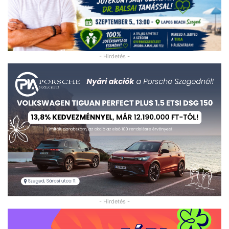
- Hirdetés -
- Hirdetés -