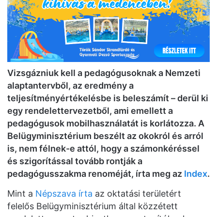
Vizsgázniuk kell a pedagógusoknak a Nemzeti
alaptantervből, az eredmény a
teljesítményértékelésbe is beleszámít – derül ki
egy rendelettervezetből, ami emellett a
pedagógusok mobilhasználatát is korlátozza. A
Belügyminisztérium beszélt az okokról és arról
is, nem félnek-e attól, hogy a számonkéréssel
és szigorítással tovább rontják a
pedagógusszakma renoméját, írta meg az
Index
.
Mint a
Népszava írta
az oktatási területért
felelős Belügyminisztérium által közzétett