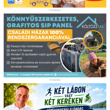
- Hirdetés -
- Hirdetés -