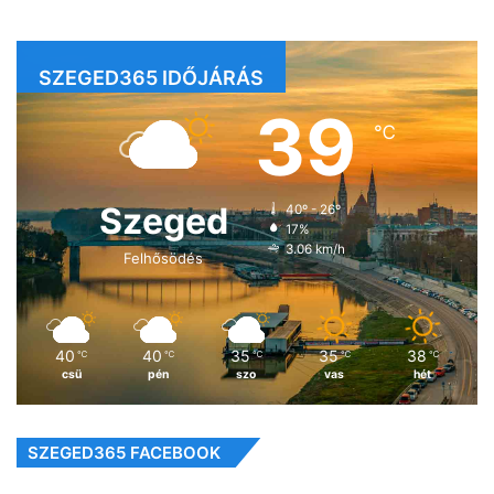
SZEGED365 IDŐJÁRÁS
39
℃
Szeged
40º - 26º
17%
3.06 km/h
Felhősödés
40
40
35
35
38
℃
℃
℃
℃
℃
csü
pén
szo
vas
hét
SZEGED365 FACEBOOK