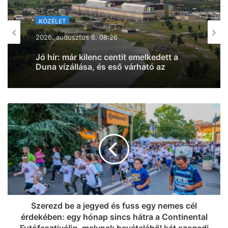
KÖZÉLET
2026, augusztus 5. 16:23
KÖZÉLET
Kiderült, hogy kiket ajánl az SZTE a
Szegedi Tudományegyetemért
2026, augusztus 6. 08:26
Alapítvány kuratóriumi és
felügyelőbizottsági tagjainak (fotók)
Jó hír: már kilenc centit emelkedett a
Duna vízállása, és eső várható az
osztrák vízgyűjtőkön
Szerezd be a jegyed és fuss egy nemes cél
érdekében: egy hónap sincs hátra a Continental
Futófesztiválig, melynek bevételéből két szegedi