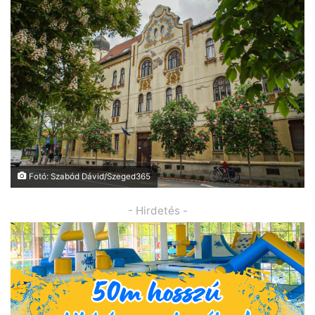
Fotó: Szabód Dávid/Szeged365
- Hirdetés -