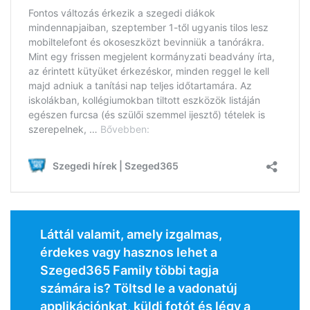
Láttál valamit, amely izgalmas,
érdekes vagy hasznos lehet a
Szeged365 Family többi tagja
számára is? Töltsd le a vadonatúj
applikációnkat, küldj fotót és légy a