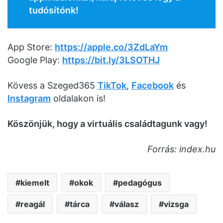
tudósítónk!
App Store:
https://apple.co/3ZdLaYm
Google Play:
https://bit.ly/3LSOTHJ
Kövess a Szeged365
TikTok
,
Facebook
és
Instagram
oldalakon is!
Köszönjük, hogy a virtuális családtagunk vagy!
Forrás: index.hu
kiemelt
okok
pedagógus
reagál
tárca
válasz
vizsga