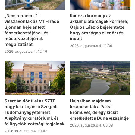
„Nem hinném…” –
Ránéz a kormány az
visszavonták az M1 Híradó
akkumulátorcégek körmére,
újonnan bejelentett
Gajdos László bejelentette,
főszerkesztőjének és
hogy országos ellenőrzés
műsorvezetőjének
indult
megbízatását
2026, augusztus 4. 11:39
2026, augusztus 4. 12:46
Szerdán dönti el az SZTE,
Hajnalban majdnem
hogy kiket ajánl a Szegedi
lekapcsolták a Paksi
Tudományegyetemért
Erőművet, de egy kicsit
Alapítvány kuratóriumi, és
emelkedett a Duna vízszintje
felügyelőbizottsági tagjainak
2026, augusztus 4. 08:39
2026, augusztus 4. 10:48