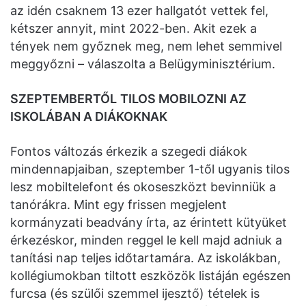
az idén csaknem 13 ezer hallgatót vettek fel,
kétszer annyit, mint 2022-ben. Akit ezek a
tények nem győznek meg, nem lehet semmivel
meggyőzni – válaszolta a Belügyminisztérium.
SZEPTEMBERTŐL
TILOS MOBILOZNI AZ
ISKOLÁBAN A DIÁKOKNAK
Fontos változás érkezik a szegedi diákok
mindennapjaiban, szeptember 1-től ugyanis tilos
lesz mobiltelefont és okoseszközt bevinniük a
tanórákra. Mint egy frissen megjelent
kormányzati beadvány írta, az érintett kütyüket
érkezéskor, minden reggel le kell majd adniuk a
tanítási nap teljes időtartamára. Az iskolákban,
kollégiumokban tiltott eszközök listáján egészen
furcsa (és szülői szemmel ijesztő) tételek is