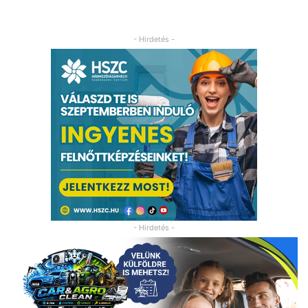
- Hirdetés -
- Hirdetés -