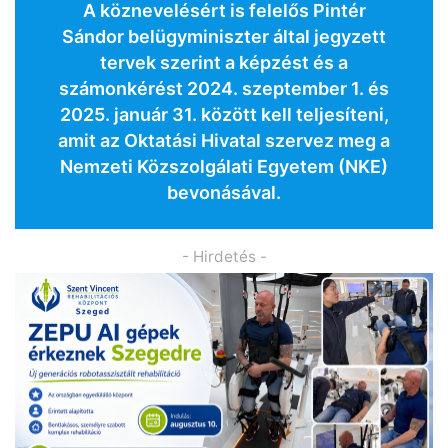
A köznevelésért is felelős Pintér
Sándor belügyminiszter által jegyzett
tervek szerint a képzést és a
számonkérést 2024. szeptember 1. és
2025. január 31. között kell teljesíteni,
amit az Oktatási Hivatal szervez meg a
Nemzeti Közszolgálati Egyetem (NKE)
bevonásával.
- Hirdetés -