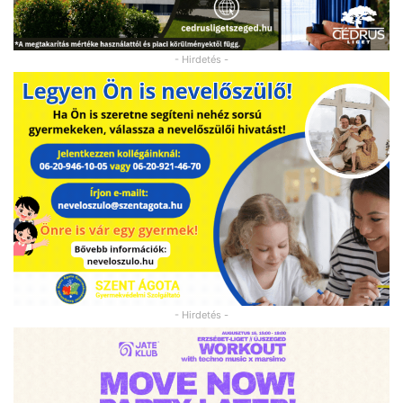
- Hirdetés -
- Hirdetés -