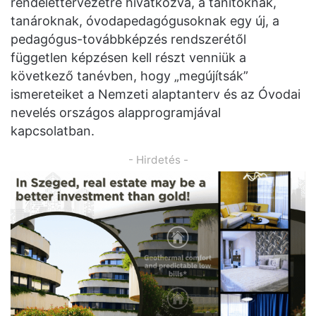
rendelettervezetre hivatkozva, a tanítóknak,
tanároknak, óvodapedagógusoknak egy új, a
pedagógus-továbbképzés rendszerétől
független képzésen kell részt venniük a
következő tanévben, hogy „megújítsák”
ismereteiket a Nemzeti alaptanterv és az Óvodai
nevelés országos alapprogramjával
kapcsolatban.
- Hirdetés -