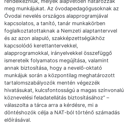
rendelkezniük, melyek alapvetően határozzák
meg munkájukat. Az óvodapedagógusoknak az
Óvodai nevelés országos alapprogramjával
kapcsolatos, a tanító, tanár munkakörben
foglalkoztatottaknak a Nemzeti alaptantervvel
és az azon alapuló, szakképzettségükhöz
kapcsolódó kerettantervekkel,
alapprogramokkal, irányelvekkel összefüggő
ismereteik folyamatos megújítása, valamint
annak biztosítása, hogy a nevelő-oktató
munkájuk során a központilag meghatározott
tartalomszabályozók mentén végezzék
hivatásukat, kulcsfontosságú a magas színvonalú
köznevelési feladatellátás biztosításához” –
válaszolta a tárca arra a kérdésre, mi a
döntéshozók célja a NAT-ból történő számadás
előírásával.