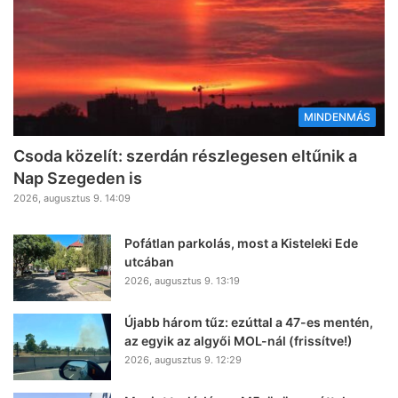
MINDENMÁS
Csoda közelít: szerdán részlegesen eltűnik a
Nap Szegeden is
2026, augusztus 9. 14:09
Pofátlan parkolás, most a Kisteleki Ede
utcában
2026, augusztus 9. 13:19
Újabb három tűz: ezúttal a 47-es mentén,
az egyik az algyői MOL-nál (frissítve!)
2026, augusztus 9. 12:29