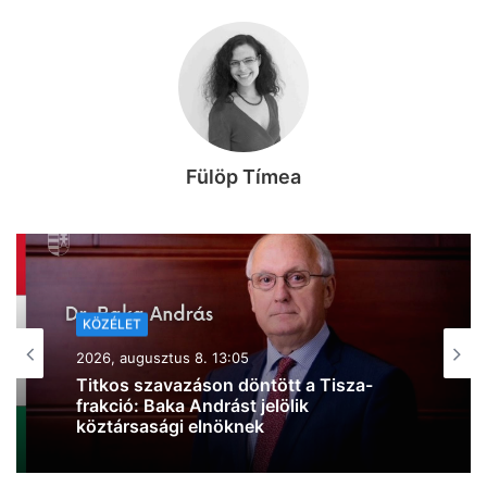
Fülöp Tímea
KÖZÉLET
2026, augusztus 8. 10:44
Kiderült, mire költi a kormány a 6000
milliárd forint európai uniós forrást