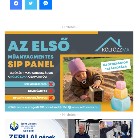
- Hirdetés -
- Hirdetés -