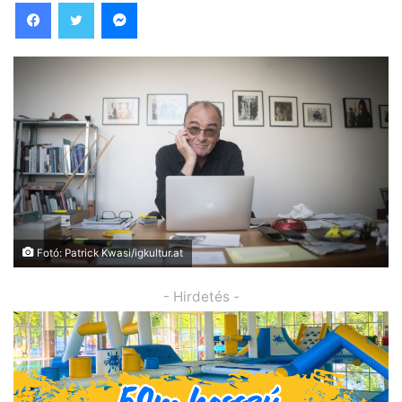
Facebook
Twitter
Messenger
Fotó: Patrick Kwasi/igkultur.at
- Hirdetés -