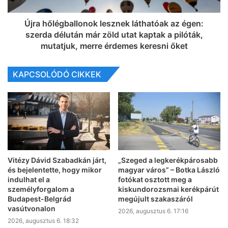
Újra hőlégballonok lesznek láthatóak az égen:
szerda délután már zöld utat kaptak a pilóták,
mutatjuk, merre érdemes keresni őket
KAPCSOLÓDÓ CIKKEK
Vitézy Dávid Szabadkán járt,
„Szeged a legkerékpárosabb
és bejelentette, hogy mikor
magyar város” – Botka László
indulhat el a
fotókat osztott meg a
személyforgalom a
kiskundorozsmai kerékpárút
Budapest-Belgrád
megújult szakaszáról
vasútvonalon
2026, augusztus 6. 17:16
2026, augusztus 6. 18:32