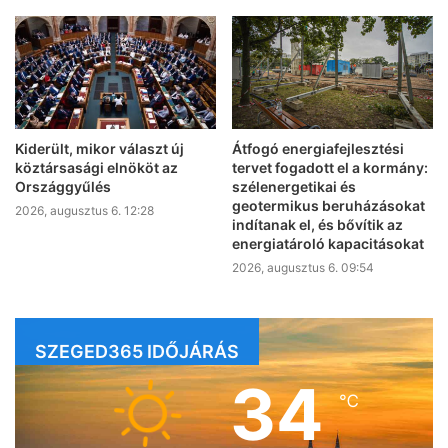
Kiderült, mikor választ új
Átfogó energiafejlesztési
köztársasági elnököt az
tervet fogadott el a kormány:
Országgyűlés
szélenergetikai és
geotermikus beruházásokat
2026, augusztus 6. 12:28
indítanak el, és bővítik az
energiatároló kapacitásokat
2026, augusztus 6. 09:54
SZEGED365 IDŐJÁRÁS
34
℃