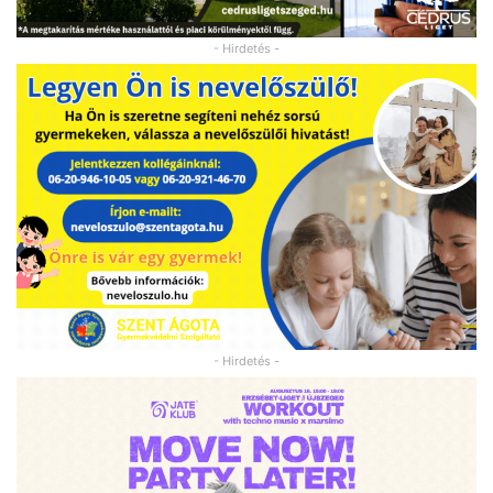
- Hirdetés -
- Hirdetés -