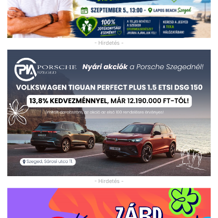
- Hirdetés -
- Hirdetés -