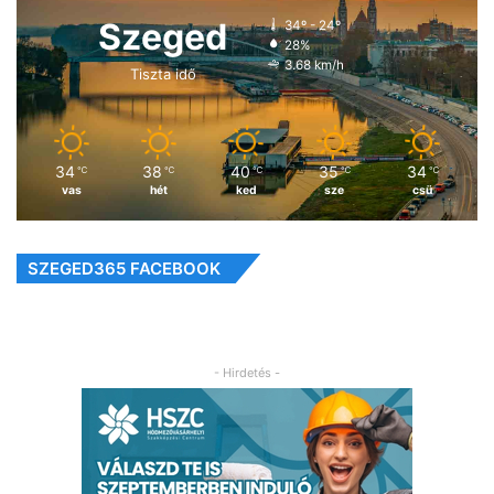
Szeged
34º - 24º
28%
3.68 km/h
Tiszta idő
34
38
40
35
34
℃
℃
℃
℃
℃
vas
hét
ked
sze
csü
SZEGED365 FACEBOOK
- Hirdetés -