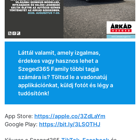
Láttál valamit, amely izgalmas,
érdekes vagy hasznos lehet a
Szeged365 Family többi tagja
számára is? Töltsd le a vadonatúj
applikációnkat, küldj fotót és légy a
tudósítónk!
App Store:
https://apple.co/3ZdLaYm
Google Play:
https://bit.ly/3LSOTHJ