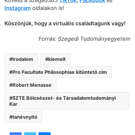
Kövess a Szeged365
TikTok
,
Facebook
és
Instagram
oldalakon is!
Köszönjük, hogy a virtuális családtagunk vagy!
Forrás: Szegedi Tudományegyetem
Irodalom
kiemelt
Pro Facultate Philosophiae kitüntető cím
Robert Menasse
SZTE Bölcsészet- és Társadalomtudományi
Kar
tanévnyitó
Facebook
Twitter
Messenger