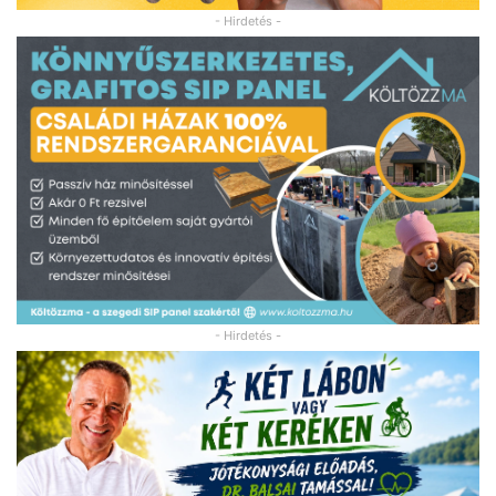
- Hirdetés -
- Hirdetés -