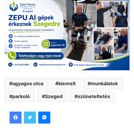
agyagos utca
kiemelt
munkálatok
parkoló
Szeged
szüneteltetés
Facebook
Twitter
Messenger