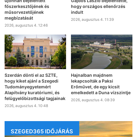
újonnan bejelentett
Gajdos László bejelentette,
főszerkesztőjének és
hogy országos ellenőrzés
műsorvezetőjének
indult
megbízatását
2026, augusztus 4. 11:39
2026, augusztus 4. 12:46
Szerdán dönti el az SZTE,
Hajnalban majdnem
hogy kiket ajánl a Szegedi
lekapcsolták a Paksi
Tudományegyetemért
Erőművet, de egy kicsit
Alapítvány kuratóriumi, és
emelkedett a Duna vízszintje
felügyelőbizottsági tagjainak
2026, augusztus 4. 08:39
2026, augusztus 4. 10:48
SZEGED365 IDŐJÁRÁS