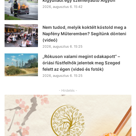
Kigyulladt egy személyautó Algyőn
2026, augusztus 6. 15:42
Nem tudod, melyik koktélt kóstold meg a
Napfény Műteremben? Segítünk dönteni
(videó)
2026, augusztus 6. 15:25
„Rókuson valami megint odakapott” –
óriási füstfelhők jelentek meg Szeged
felett az égen (videó és fotók)
2026, augusztus 6. 15:25
- Hirdetés -