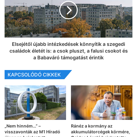
Elsejétől újabb intézkedések könnyítik a szegedi
családok életét is: a csok pluszt, a falusi csokot és
a Babaváró támogatást érintik
KAPCSOLÓDÓ CIKKEK
„Nem hinném…” –
Ránéz a kormány az
visszavonták az M1 Híradó
akkumulátorcégek körmére,