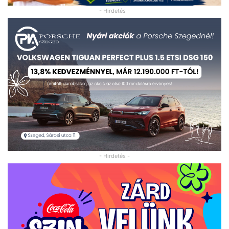
- Hirdetés -
- Hirdetés -