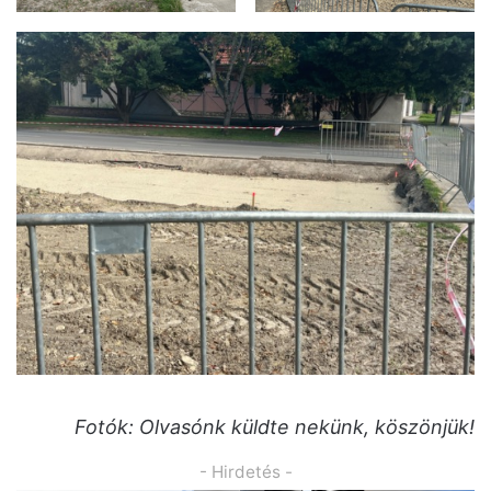
Fotók: Olvasónk küldte nekünk, köszönjük!
- Hirdetés -