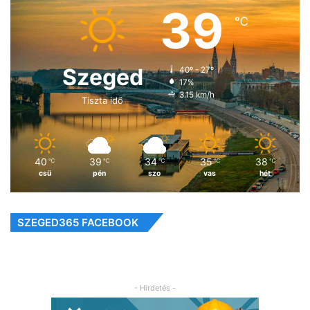
39
℃
Szeged
40º - 27º
17%
3.15 km/h
Tiszta idő
40
39
34
35
38
℃
℃
℃
℃
℃
csü
pén
szo
vas
hét
SZEGED365 FACEBOOK
- Hirdetés -