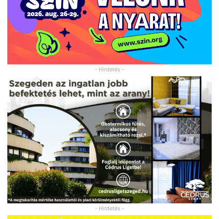
- Hirdetés -
- Hirdetés -