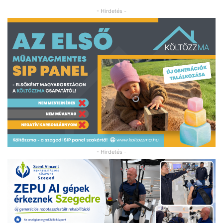
- Hirdetés -
- Hirdetés -