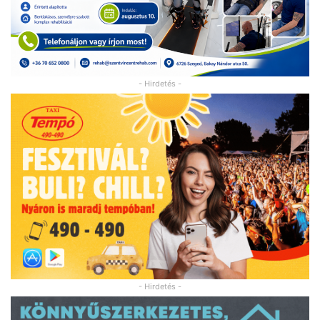
- Hirdetés -
- Hirdetés -