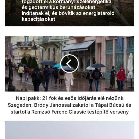
Jó hír: már kilenc centit emelkedett a
Duna vízállása, és eső várható az
osztrák vízgyűjtőkön
Napi pakk: 21 fok és esős időjárás elé nézünk
Szegeden, Bródy Jánossal zakatol a Tápai Búcsú és
startol a Remzső Ferenc Classic testépítő verseny