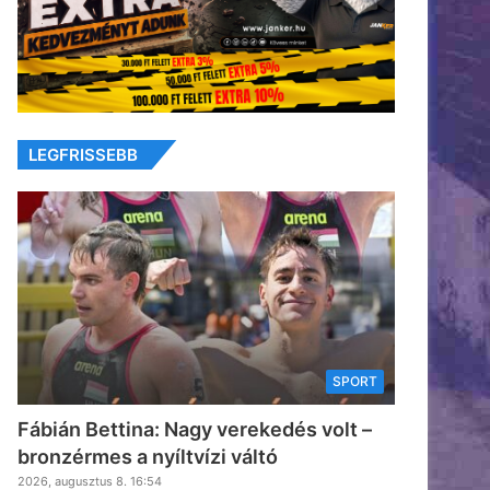
LEGFRISSEBB
SPORT
Fábián Bettina: Nagy verekedés volt –
bronzérmes a nyíltvízi váltó
2026, augusztus 8. 16:54