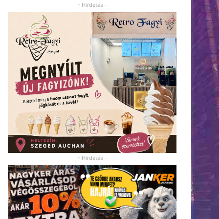
- Hirdetés -
- Hirdetés -