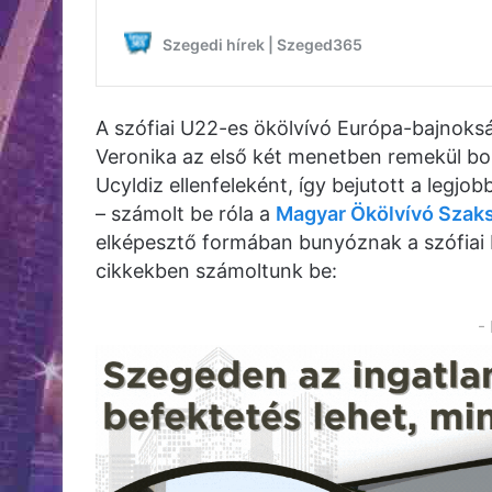
A szófiai U22-es ökölvívó Európa-bajnoksá
Veronika az első két menetben remekül bo
Ucyldiz ellenfeleként, így bejutott a legj
– számolt be róla a
Magyar Ökölvívó Szak
elképesztő formában bunyóznak a szófiai E
cikkekben számoltunk be:
-