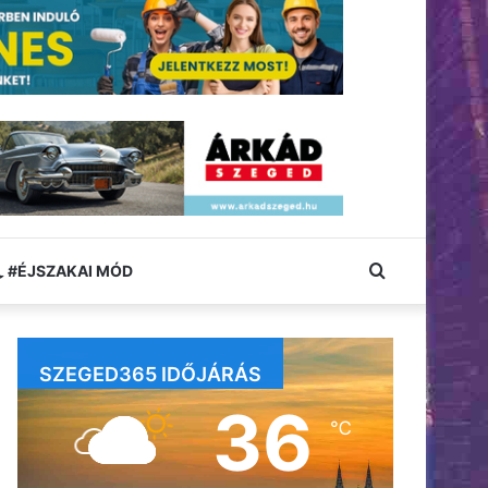
Keresés:
#ÉJSZAKAI MÓD
SZEGED365 IDŐJÁRÁS
36
℃