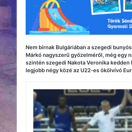
Nem bírnak Bulgáriában a szegedi bunyó
Márkó nagyszerű győzelméről, még egy nap 
szintén szegedi Nakota Veronika kedden le
legjobb négy közé az U22-es ökölvívó Eu