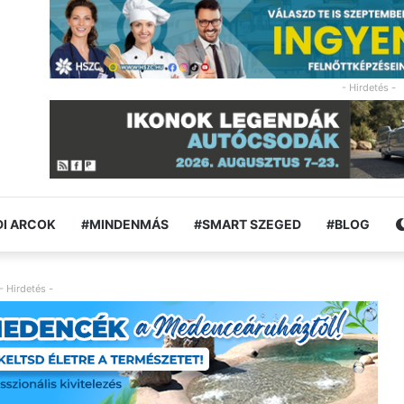
- Hirdetés -
I ARCOK
#MINDENMÁS
#SMART SZEGED
#BLOG
- Hirdetés -