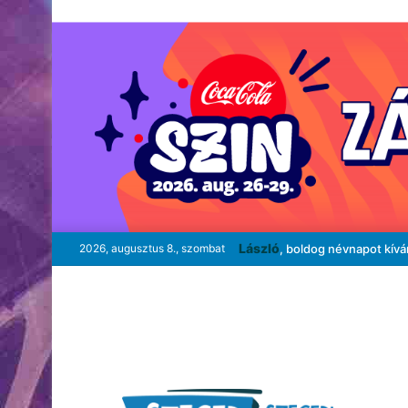
László
2026, augusztus 8., szombat
, boldog névnapot kív