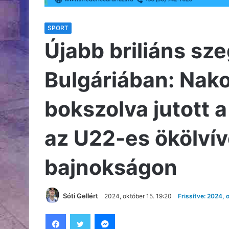
SPORT
Újabb briliáns sz
Bulgáriában: Nak
bokszolva jutott 
az U22-es ökölví
bajnokságon
Sóti Gellért
2024, október 15. 19:20
Frissítve: 2024, 
Facebook
Twitter
Messenger