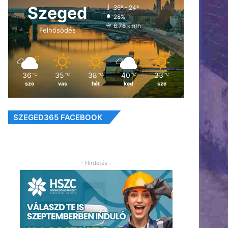
Szeged
36º - 24º
28%
6.78 km/h
Felhősödés
36
35
38
40
33
℃
℃
℃
℃
℃
szo
vas
hét
ked
sze
SZEGED365 FACEBOOK
- Hirdetés -