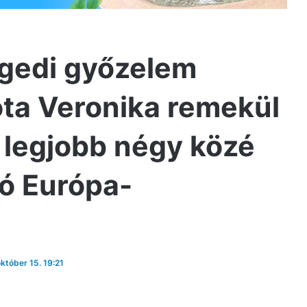
egedi győzelem
ota Veronika remekül
a legjobb négy közé
vó Európa-
október 15. 19:21