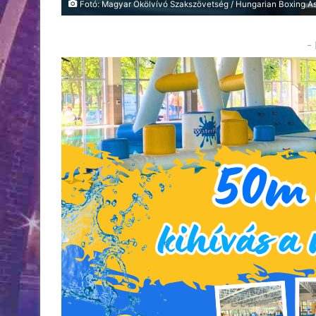
Fotó: Magyar Ökölvívó Szakszövetség / Hungarian Boxing As
-