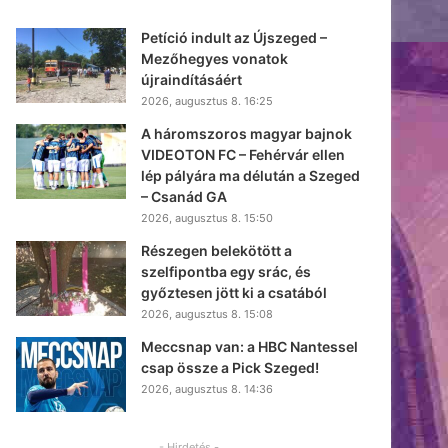
Petíció indult az Újszeged –
Mezőhegyes vonatok
újraindításáért
2026, augusztus 8. 16:25
A háromszoros magyar bajnok
VIDEOTON FC – Fehérvár ellen
lép pályára ma délután a Szeged
– Csanád GA
2026, augusztus 8. 15:50
Részegen belekötött a
szelfipontba egy srác, és
győztesen jött ki a csatából
2026, augusztus 8. 15:08
Meccsnap van: a HBC Nantessel
csap össze a Pick Szeged!
2026, augusztus 8. 14:36
- Hirdetés -