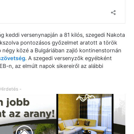
g keddi versenynapján a 81 kilós, szegedi Nakota
kszolva pontozásos győzelmet aratott a török
obb négy közé a Bulgáriában zajló kontinenstornán
szövetség
. A szegedi versenyzők egyébként
B-n, az elmúlt napok sikereiről az alábbi
 Hirdetés -