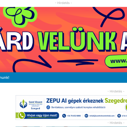
- Hirdetés -
ánunk!
- Hirdetés -
- Hirdetés -