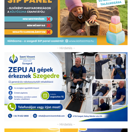
- Hirdetés -
- Hirdetés -