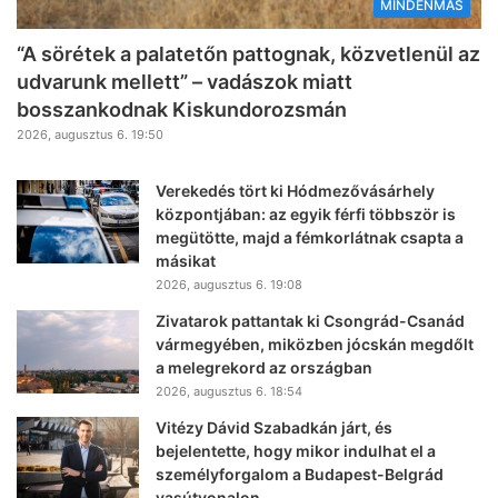
MINDENMÁS
“A sörétek a palatetőn pattognak, közvetlenül az
udvarunk mellett” – vadászok miatt
bosszankodnak Kiskundorozsmán
2026, augusztus 6. 19:50
Verekedés tört ki Hódmezővásárhely
központjában: az egyik férfi többször is
megütötte, majd a fémkorlátnak csapta a
másikat
2026, augusztus 6. 19:08
Zivatarok pattantak ki Csongrád-Csanád
vármegyében, miközben jócskán megdőlt
a melegrekord az országban
2026, augusztus 6. 18:54
Vitézy Dávid Szabadkán járt, és
bejelentette, hogy mikor indulhat el a
személyforgalom a Budapest-Belgrád
vasútvonalon