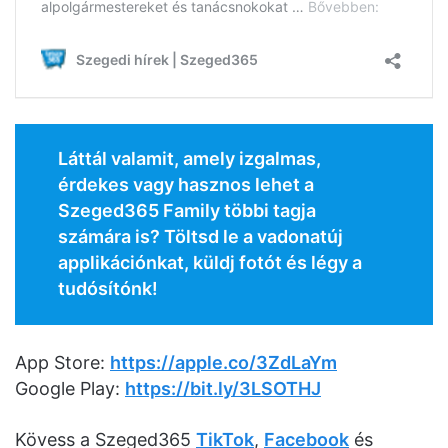
Láttál valamit, amely izgalmas,
érdekes vagy hasznos lehet a
Szeged365 Family többi tagja
számára is? Töltsd le a vadonatúj
applikációnkat, küldj fotót és légy a
tudósítónk!
App Store:
https://apple.co/3ZdLaYm
Google Play:
https://bit.ly/3LSOTHJ
Kövess a Szeged365
TikTok
,
Facebook
és