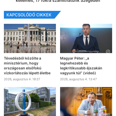
kellemes, 17 fokra számíthatunk Szegeden
KAPCSOLÓDÓ CIKKEK
Tévedésből közölte a
Magyar Péter: „a
minisztérium, hogy
legnehezebb és
országosan elsőfokú
legkritikusabb éjszakán
vízkorlátozás lépett életbe
vagyunk túl” (videó)
2026, augusztus 4. 18:27
2026, augusztus 4. 13:47