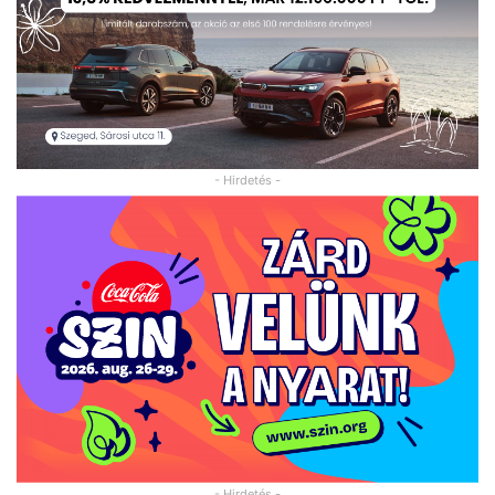
- Hirdetés -
- Hirdetés -