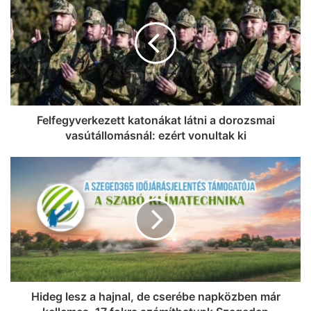
indítanak el, és bővítik az energiatároló
kapacitásokat
Felfegyverkezett katonákat látni a dorozsmai
vasútállomásnál: ezért vonultak ki
Hideg lesz a hajnal, de cserébe napközben már