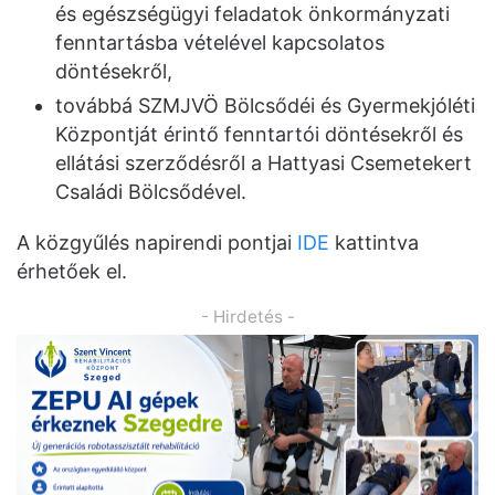
és egészségügyi feladatok önkormányzati
fenntartásba vételével kapcsolatos
döntésekről,
továbbá SZMJVÖ Bölcsődéi és Gyermekjóléti
Központját érintő fenntartói döntésekről és
ellátási szerződésről a Hattyasi Csemetekert
Családi Bölcsődével.
A közgyűlés napirendi pontjai
IDE
kattintva
érhetőek el.
- Hirdetés -