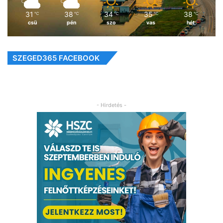
31
38
34
35
38
℃
℃
℃
℃
℃
csü
pén
szo
vas
hét
SZEGED365 FACEBOOK
- Hirdetés -