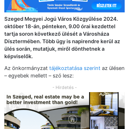
Szeged Megyei Jogú Város Közgyűlése 2024.
október 18-án, pénteken, 9.00 órai kezdettel
tartja soron következő ülését a Városháza
Dísztermében. Több ügy is napirendre kerül az
ülés során, mutatjuk, miről dönthetnek a
képviselők.
Az önkormányzat
tájékoztatása szerint
az ülésen
– egyebek mellett – szó lesz:
- Hirdetés -