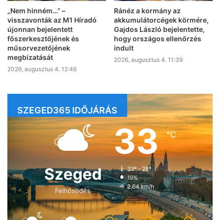
„Nem hinném…” –
Ránéz a kormány az
visszavonták az M1 Híradó
akkumulátorcégek körmére,
újonnan bejelentett
Gajdos László bejelentette,
főszerkesztőjének és
hogy országos ellenőrzés
műsorvezetőjének
indult
megbízatását
2026, augusztus 4. 11:39
2026, augusztus 4. 12:46
SZEGED365 IDŐJÁRÁS
33
℃
Szeged
33º - 28º
19%
2.64 km/h
Felhősödés