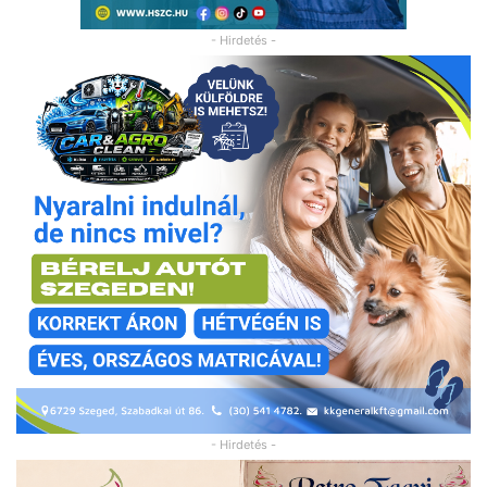
- Hirdetés -
- Hirdetés -