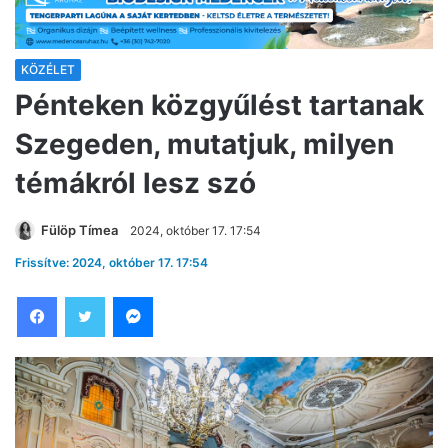
KÖZÉLET
Pénteken közgyűlést tartanak
Szegeden, mutatjuk, milyen
témákról lesz szó
Fülöp Tímea
2024, október 17. 17:54
Frissítve: 2024, október 17. 17:54
Facebook
Twitter
Messenger