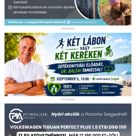
- Hirdetés -
- Hirdetés -