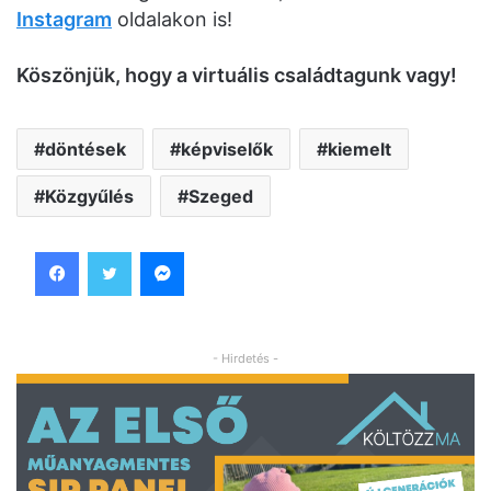
Instagram
oldalakon is!
Köszönjük, hogy a virtuális családtagunk vagy!
döntések
képviselők
kiemelt
Közgyűlés
Szeged
Facebook
Twitter
Messenger
- Hirdetés -