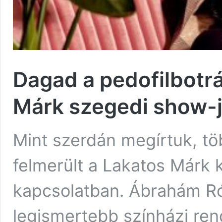
Dagad a pedofilbotr
Márk szegedi show-j
Mint szerdán megírtuk, tö
felmerült a Lakatos Márk k
kapcsolatban. Ábrahám Rób
legismertebb színházi rend