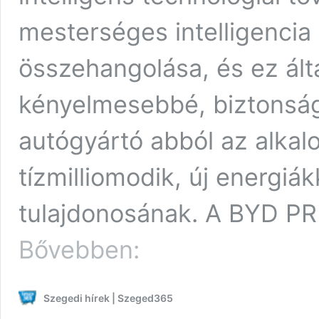
mesterséges intelligencia
összehangolása, és ez ált
kényelmesebbé, biztonságo
autógyártó abból az alkal
tízmilliomodik, új energiák
tulajdonosának. A BYD PR 
A
Bővebben:
mesterséges
intelligencia
segítségével
Szegedi hírek | Szeged365
tenné
kényelmesebbé