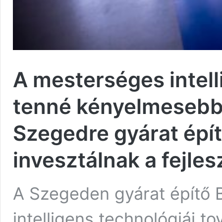
A mesterséges intell
tenné kényelmesebbé
Szegedre gyárat épít
invesztálnak a fejle
A Szegeden gyárat építő B
intelligens technológiái to