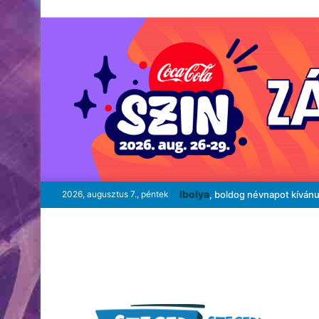
Ibolya
2026, augusztus 7., péntek
, boldog névnapot kíván