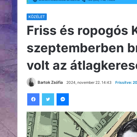
KÖZÉLET
Friss és ropogós 
szeptemberben bru
volt az átlagkere
Bartok Zsófia
2024, november 22. 14:43
Frissítve: 
Facebook
Twitter
Messenger