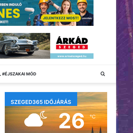
Keresés:
#ÉJSZAKAI MÓD
SZEGED365 IDŐJÁRÁS
26
℃