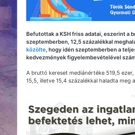
Befutottak a KSH friss adatai, eszerint a b
szeptemberben, 12,5 százalékkal meghalad
közölte
, hogy idén szeptemberben a telj
kedvezmények figyelembevételével számolt
A bruttó kereset mediánértéke 519,5 ezer, 
15,5, illetve 15,4 százalékkal haladta meg
-