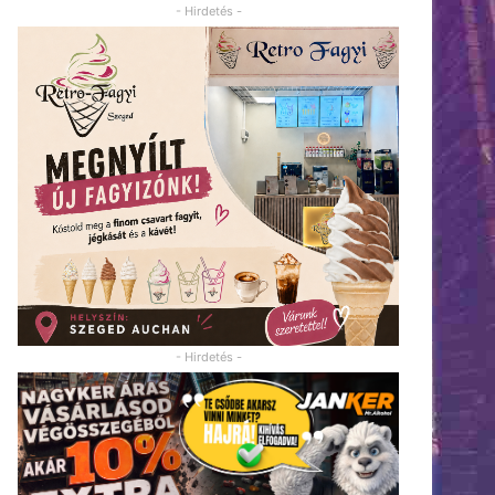
- Hirdetés -
- Hirdetés -