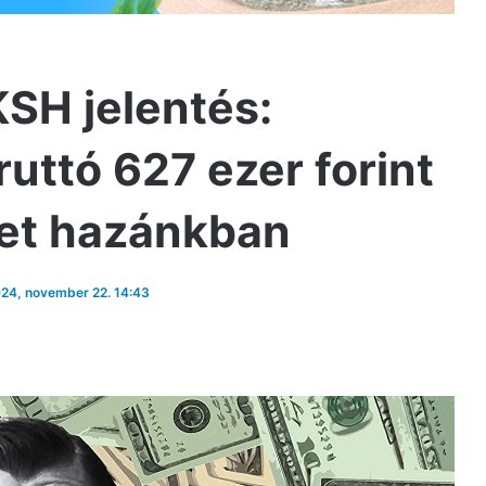
KSH jelentés:
ttó 627 ezer forint
set hazánkban
2024, november 22. 14:43