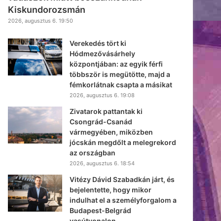
Kiskundorozsmán
2026, augusztus 6. 19:50
Verekedés tört ki
Hódmezővásárhely
központjában: az egyik férfi
többször is megütötte, majd a
fémkorlátnak csapta a másikat
2026, augusztus 6. 19:08
Zivatarok pattantak ki
Csongrád-Csanád
vármegyében, miközben
jócskán megdőlt a melegrekord
az országban
2026, augusztus 6. 18:54
Vitézy Dávid Szabadkán járt, és
bejelentette, hogy mikor
indulhat el a személyforgalom a
Budapest-Belgrád
vasútvonalon