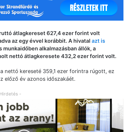
ruttó átlagkereset 627,4 ezer forint volt
va az egy évvel korábbit. A hivatal
azt is
es munkaidőben alkalmazásban állók, a
 nettó átlagkeresete 432,2 ezer forint volt.
a nettó kereseté 359,1 ezer forintra rúgott, ez
 az előző év azonos időszakáét.
 Hirdetés -