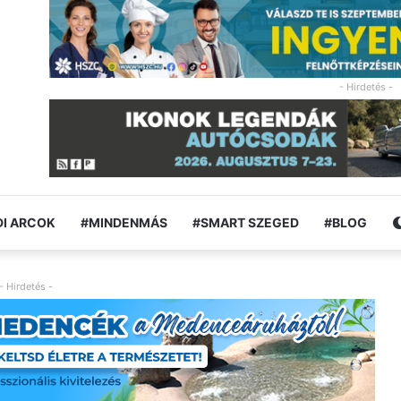
- Hirdetés -
I ARCOK
#MINDENMÁS
#SMART SZEGED
#BLOG
- Hirdetés -