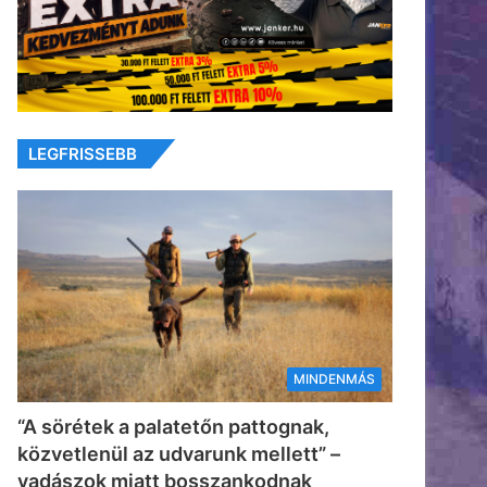
LEGFRISSEBB
MINDENMÁS
“A sörétek a palatetőn pattognak,
közvetlenül az udvarunk mellett” –
vadászok miatt bosszankodnak