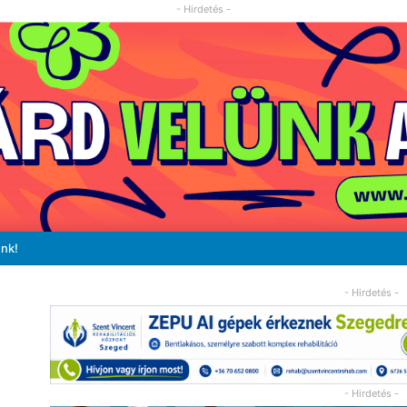
- Hirdetés -
unk!
- Hirdetés -
- Hirdetés -