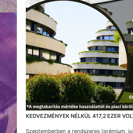
KEDVEZMÉNYEK NÉLKÜL 417,2 EZER VO
Szeptemberben a rendszeres (prémium, juta