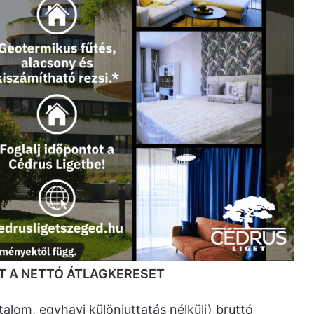
LT A NETTÓ ÁTLAGKERESET
lom, egyhavi különjuttatás nélküli) bruttó