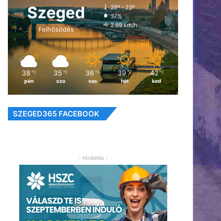
Szeged
38º - 23º
37%
2.69 km/h
Felhősödés
38
35
36
39
42
℃
℃
℃
℃
℃
pén
szo
vas
hét
ked
SZEGED365 FACEBOOK
- Hirdetés -