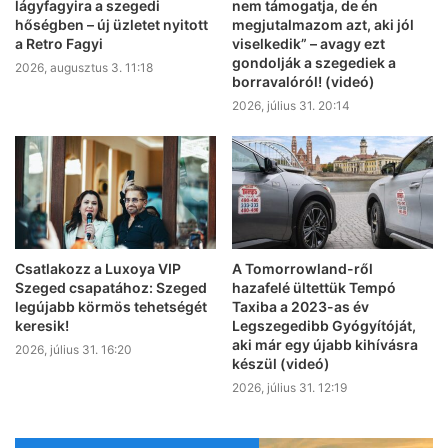
lágyfagyira a szegedi
nem támogatja, de én
hőségben – új üzletet nyitott
megjutalmazom azt, aki jól
a Retro Fagyi
viselkedik” – avagy ezt
gondolják a szegediek a
2026, augusztus 3. 11:18
borravalóról! (videó)
2026, július 31. 20:14
Csatlakozz a Luxoya VIP
A Tomorrowland-ről
Szeged csapatához: Szeged
hazafelé ültettük Tempó
legújabb körmös tehetségét
Taxiba a 2023-as év
keresik!
Legszegedibb Gyógyítóját,
aki már egy újabb kihívásra
2026, július 31. 16:20
készül (videó)
2026, július 31. 12:19