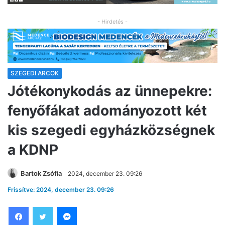
- Hirdetés -
SZEGEDI ARCOK
Jótékonykodás az ünnepekre:
fenyőfákat adományozott két
kis szegedi egyházközségnek
a KDNP
Bartok Zsófia
2024, december 23. 09:26
Frissítve: 2024, december 23. 09:26
Facebook
Twitter
Messenger