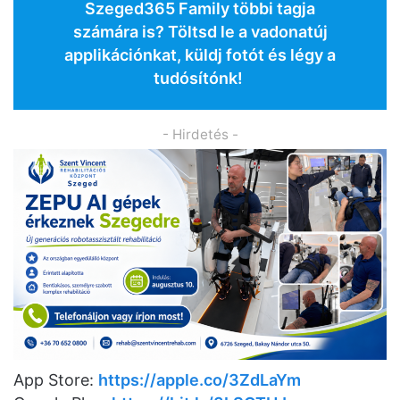
Szeged365 Family többi tagja
számára is? Töltsd le a vadonatúj
applikációnkat, küldj fotót és légy a
tudósítónk!
- Hirdetés -
App Store:
https://apple.co/3ZdLaYm