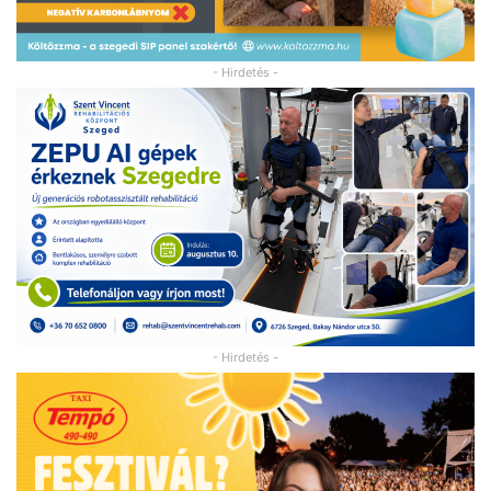
- Hirdetés -
- Hirdetés -