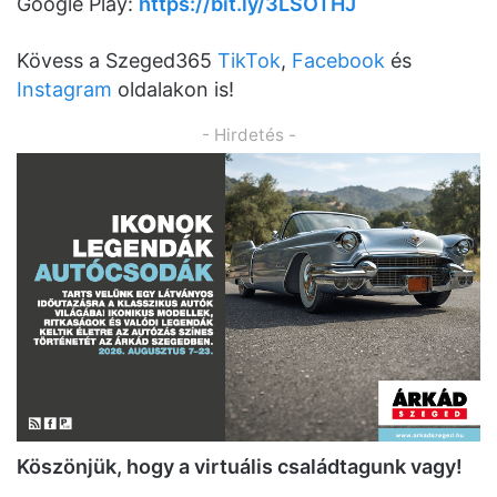
Google Play:
https://bit.ly/3LSOTHJ
Kövess a Szeged365
TikTok
,
Facebook
és
Instagram
oldalakon is!
- Hirdetés -
K
ö
sz
ö
njük, hogy a virtuális családtagunk vagy!