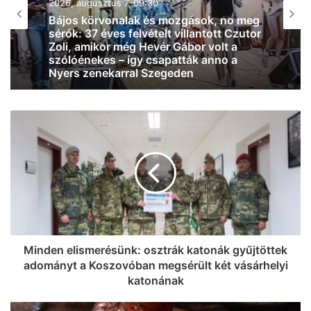
2026, augusztus 7. 07:58
Le a kalappal: az SZTE Mérnöki Kar
csapata Franciaországot is
meghódíthatja, Magyarországot és
Szegedet képviselhetik az európai
döntőben
Minden elismerésünk: osztrák katonák gyűjtöttek
adományt a Koszovóban megsérült két vásárhelyi
katonának