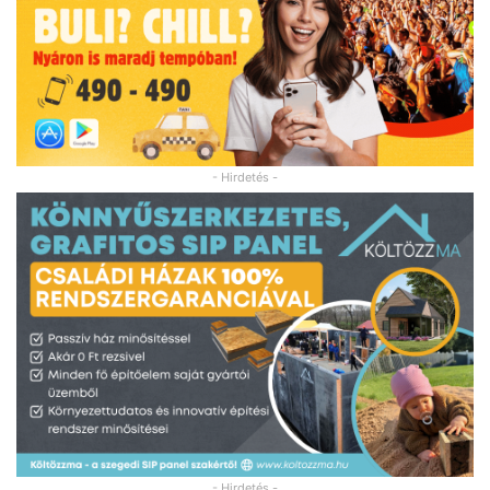
- Hirdetés -
- Hirdetés -