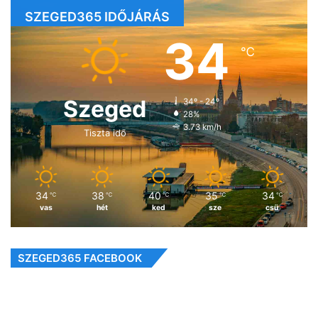
SZEGED365 IDŐJÁRÁS
34
℃
Szeged
34º - 24º
28%
3.73 km/h
Tiszta idő
34
38
40
35
34
℃
℃
℃
℃
℃
vas
hét
ked
sze
csü
SZEGED365 FACEBOOK