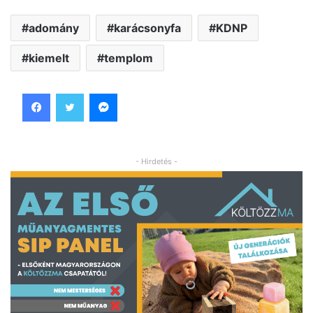
adomány
karácsonyfa
KDNP
kiemelt
templom
Facebook
Twitter
Messenger
- Hirdetés -