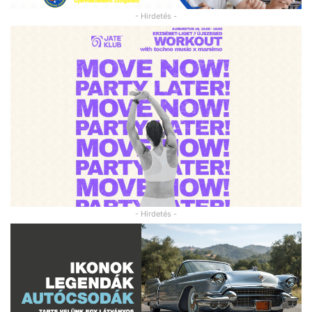
- Hirdetés -
- Hirdetés -