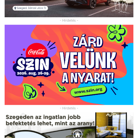
- Hirdetés -
- Hirdetés -