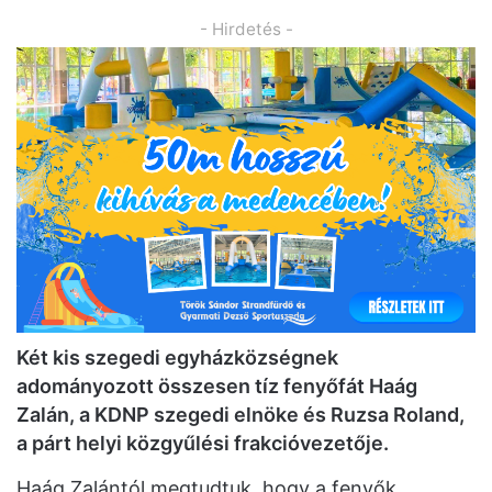
- Hirdetés -
Két kis szegedi egyházközségnek
adományozott összesen tíz fenyőfát Haág
Zalán, a KDNP szegedi elnöke és Ruzsa Roland,
a párt helyi közgyűlési frakcióvezetője.
Haág Zalántól megtudtuk, hogy a fenyők