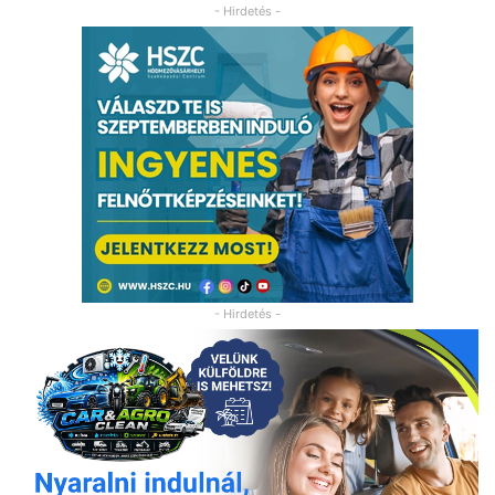
- Hirdetés -
- Hirdetés -