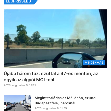
LEGFRISSEBB
MINDENMÁS
Újabb három tűz: ezúttal a 47-es mentén, az
egyik az algyői MOL-nál
2026, augusztus 9. 12:29
Megint torlódás az M5-ösön, ezúttal
Budapest felé, Inárcsnál
2026, augusztus 9. 11:59