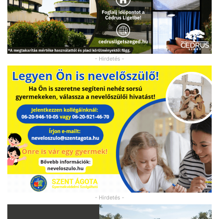
- Hirdetés -
- Hirdetés -