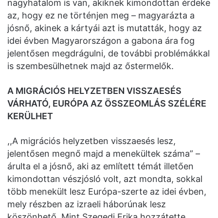
nagyhatalom is van, akiknek kimondottan érdeke
az, hogy ez ne történjen meg – magyarázta a
jósnő, akinek a kártyái azt is mutatták, hogy az
idei évben Magyarországon a gabona ára fog
jelentősen megdrágulni, de további problémákkal
is szembesülhetnek majd az őstermelők.
A MIGRÁCIÓS HELYZETBEN VISSZAESÉS
VÁRHATÓ, EURÓPA AZ ÖSSZEOMLÁS SZÉLÉRE
KERÜLHET
,,A migrációs helyzetben visszaesés lesz,
jelentősen megnő majd a menekültek száma” –
árulta el a jósnő, aki az említett témát illetően
kimondottan vészjósló volt, azt mondta, sokkal
több menekült lesz Európa-szerte az idei évben,
mely részben az izraeli háborúnak lesz
köszönhető. Mint Szegedi Erika hozzátette,