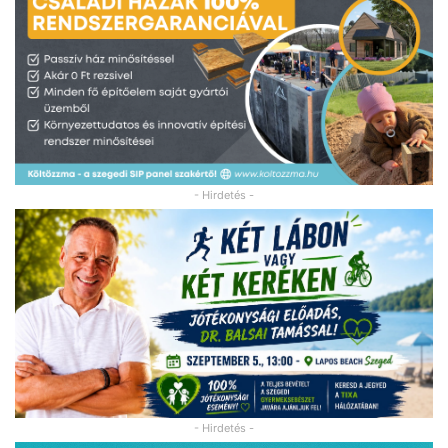
- Hirdetés -
- Hirdetés -