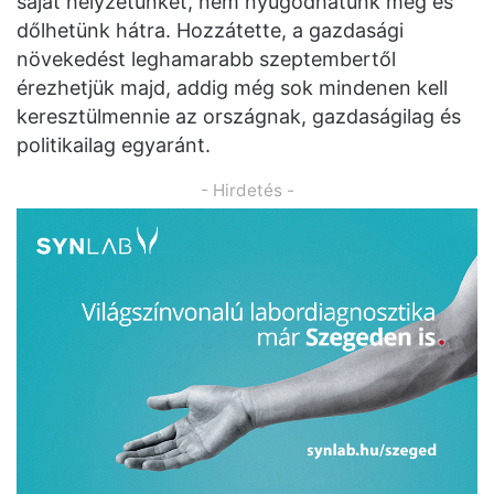
saját helyzetünket, nem nyugodhatunk meg és
dőlhetünk hátra. Hozzátette, a gazdasági
növekedést leghamarabb szeptembertől
érezhetjük majd, addig még sok mindenen kell
keresztülmennie az országnak, gazdaságilag és
politikailag egyaránt.
- Hirdetés -