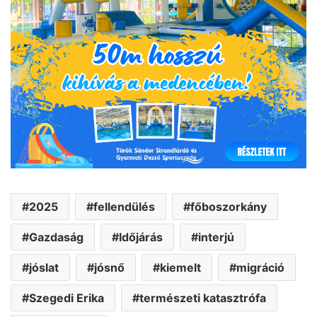
2025
fellendülés
főboszorkány
Gazdaság
Időjárás
interjú
jóslat
jósnő
kiemelt
migráció
Szegedi Erika
természeti katasztrófa