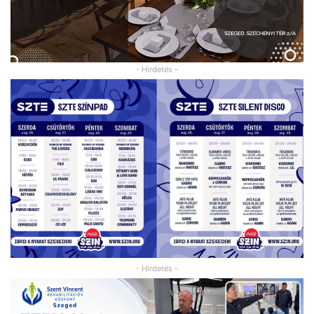
- Hirdetés -
- Hirdetés -