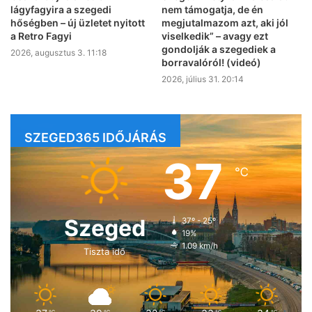
lágyfagyira a szegedi
nem támogatja, de én
hőségben – új üzletet nyitott
megjutalmazom azt, aki jól
a Retro Fagyi
viselkedik” – avagy ezt
gondolják a szegediek a
2026, augusztus 3. 11:18
borravalóról! (videó)
2026, július 31. 20:14
SZEGED365 IDŐJÁRÁS
37
℃
Szeged
37º - 25º
19%
1.09 km/h
Tiszta idő
℃
℃
℃
℃
℃