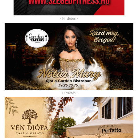
- Hirdetés -
- Hirdetés -