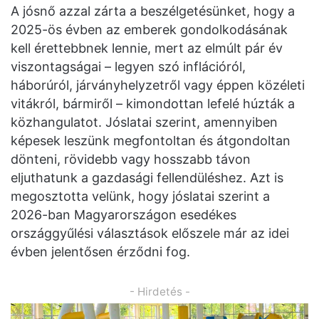
A jósnő azzal zárta a beszélgetésünket, hogy a
2025-ös évben az emberek gondolkodásának
kell érettebbnek lennie, mert az elmúlt pár év
viszontagságai – legyen szó inflációról,
háborúról, járványhelyzetről vagy éppen közéleti
vitákról, bármiről – kimondottan lefelé húzták a
közhangulatot. Jóslatai szerint, amennyiben
képesek leszünk megfontoltan és átgondoltan
dönteni, rövidebb vagy hosszabb távon
eljuthatunk a gazdasági fellendüléshez. Azt is
megosztotta velünk, hogy jóslatai szerint a
2026-ban Magyarországon esedékes
országgyűlési választások előszele már az idei
évben jelentősen érződni fog.
- Hirdetés -