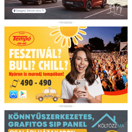
- Hirdetés -
- Hirdetés -