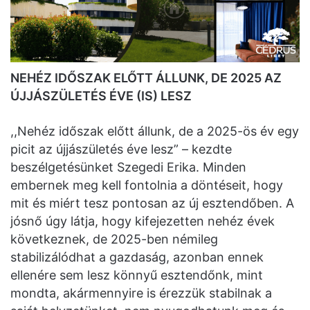
NEHÉZ IDŐSZAK ELŐTT ÁLLUNK, DE 2025 AZ
ÚJJÁSZÜLETÉS ÉVE (IS) LESZ
,,Nehéz időszak előtt állunk, de a 2025-ös év egy
picit az újjászületés éve lesz” – kezdte
beszélgetésünket Szegedi Erika. Minden
embernek meg kell fontolnia a döntéseit, hogy
mit és miért tesz pontosan az új esztendőben. A
jósnő úgy látja, hogy kifejezetten nehéz évek
következnek, de 2025-ben némileg
stabilizálódhat a gazdaság, azonban ennek
ellenére sem lesz könnyű esztendőnk, mint
mondta, akármennyire is érezzük stabilnak a