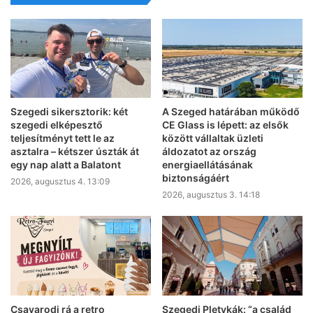
Szegedi sikersztorik: két
A Szeged határában működő
szegedi elképesztő
CE Glass is lépett: az elsők
teljesítményt tett le az
között vállaltak üzleti
asztalra – kétszer úszták át
áldozatot az ország
egy nap alatt a Balatont
energiaellátásának
biztonságáért
2026, augusztus 4. 13:09
2026, augusztus 3. 14:18
Csavarodj rá a retro
Szegedi Pletykák: “a család