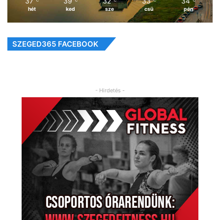
37
39
32
33
34
hét
ked
sze
csü
pén
SZEGED365 FACEBOOK
- Hirdetés -