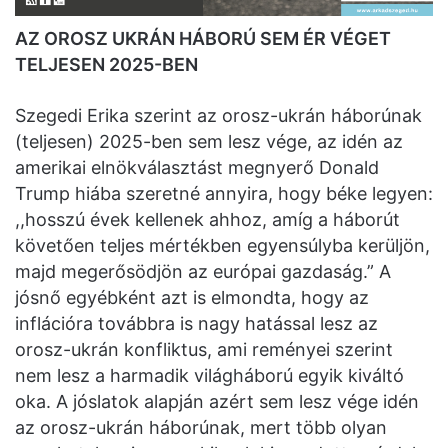
AZ OROSZ UKRÁN HÁBORÚ SEM ÉR VÉGET
TELJESEN 2025-BEN
Szegedi Erika szerint az orosz-ukrán háborúnak
(teljesen) 2025-ben sem lesz vége, az idén az
amerikai elnökválasztást megnyerő Donald
Trump hiába szeretné annyira, hogy béke legyen:
,,hosszú évek kellenek ahhoz, amíg a háborút
követően teljes mértékben egyensúlyba kerüljön,
majd megerősödjön az európai gazdaság.” A
jósnő egyébként azt is elmondta, hogy az
inflációra továbbra is nagy hatással lesz az
orosz-ukrán konfliktus, ami reményei szerint
nem lesz a harmadik világháború egyik kiváltó
oka. A jóslatok alapján azért sem lesz vége idén
az orosz-ukrán háborúnak, mert több olyan