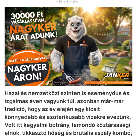
- Hirdetés -
Hazai és nemzetközi szinten is eseménydús és
izgalmas éven vagyunk túl, azonban már-már
tradíció, hogy az év elején egy kicsit
könnyedebb és ezoterikusabb vizekre evezünk.
Volt itt kegyelmi botrány, lemondó köztársasági
elnök, tikkasztó hőség és brutális aszály kombó,