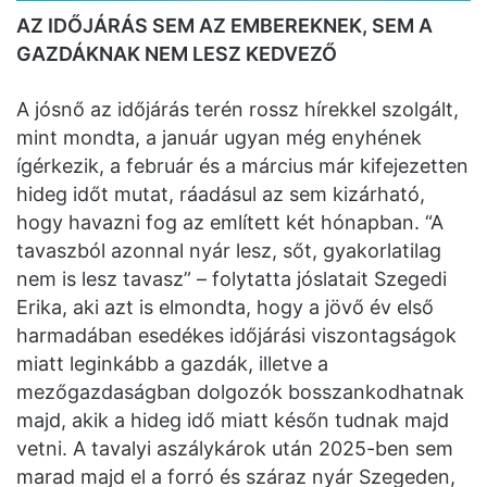
AZ IDŐJÁRÁS SEM AZ EMBEREKNEK, SEM A
GAZDÁKNAK NEM LESZ KEDVEZŐ
A jósnő az időjárás terén rossz hírekkel szolgált,
mint mondta, a január ugyan még enyhének
ígérkezik, a február és a március már kifejezetten
hideg időt mutat, ráadásul az sem kizárható,
hogy havazni fog az említett két hónapban. “A
tavaszból azonnal nyár lesz, sőt, gyakorlatilag
nem is lesz tavasz” – folytatta jóslatait Szegedi
Erika, aki azt is elmondta, hogy a jövő év első
harmadában esedékes időjárási viszontagságok
miatt leginkább a gazdák, illetve a
mezőgazdaságban dolgozók bosszankodhatnak
majd, akik a hideg idő miatt későn tudnak majd
vetni. A tavalyi aszálykárok után 2025-ben sem
marad majd el a forró és száraz nyár Szegeden,