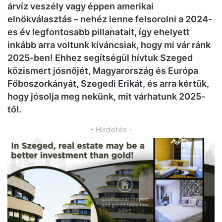
árvíz veszély vagy éppen amerikai
elnökválasztás – nehéz lenne felsorolni a 2024-
es év legfontosabb pillanatait, így ehelyett
inkább arra voltunk kíváncsiak, hogy mi vár ránk
2025-ben! Ehhez segítségül hívtuk Szeged
közismert jósnőjét, Magyarország és Európa
Főboszorkányát, Szegedi Erikát, és arra kértük,
hogy jósolja meg nekünk, mit várhatunk 2025-
től.
- Hirdetés -