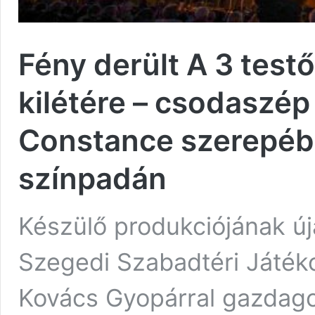
Fény derült A 3 testő
kilétére – csodaszé
Constance szerepébe
színpadán
Készülő produkciójának úja
Szegedi Szabadtéri Játék
Kovács Gyopárral gazdago