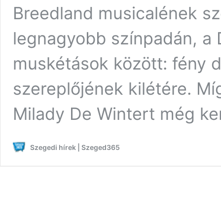
Breedland musicalének sz
legnagyobb színpadán, a 
muskétások között: fény de
szereplőjének kilétére. Mí
Milady De Wintert még ker
Szegedi hírek | Szeged365