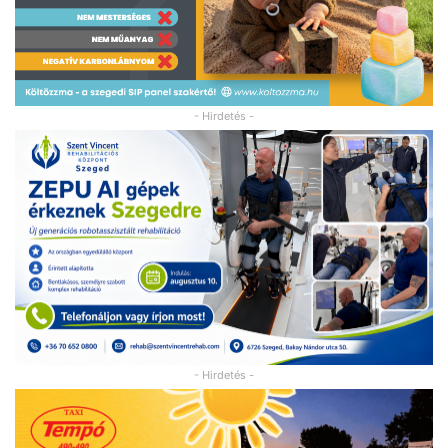
- Hirdetés -
- Hirdetés -