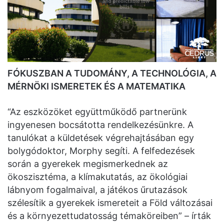
FÓKUSZBAN A TUDOMÁNY, A TECHNOLÓGIA, A
MÉRNÖKI ISMERETEK ÉS A MATEMATIKA
“Az eszközöket együttműködő partnerünk
ingyenesen bocsátotta rendelkezésünkre. A
tanulókat a küldetések végrehajtásában egy
bolygódoktor, Morphy segíti. A felfedezések
során a gyerekek megismerkednek az
ökoszisztéma, a klímakutatás, az ökológiai
lábnyom fogalmaival, a játékos űrutazások
szélesítik a gyerekek ismereteit a Föld változásai
és a környezettudatosság témaköreiben” – írták