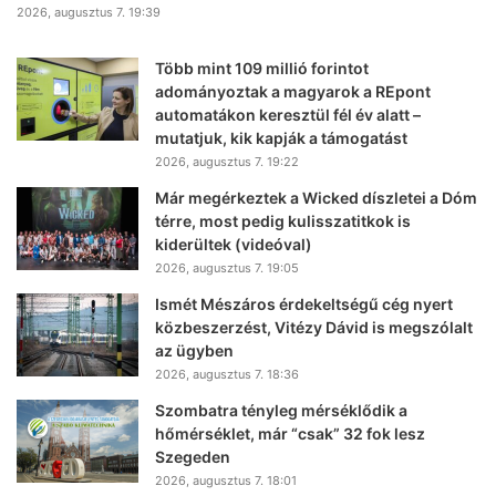
2026, augusztus 7. 19:39
Több mint 109 millió forintot
adományoztak a magyarok a REpont
automatákon keresztül fél év alatt –
mutatjuk, kik kapják a támogatást
2026, augusztus 7. 19:22
Már megérkeztek a Wicked díszletei a Dóm
térre, most pedig kulisszatitkok is
kiderültek (videóval)
2026, augusztus 7. 19:05
Ismét Mészáros érdekeltségű cég nyert
közbeszerzést, Vitézy Dávid is megszólalt
az ügyben
2026, augusztus 7. 18:36
Szombatra tényleg mérséklődik a
hőmérséklet, már “csak” 32 fok lesz
Szegeden
2026, augusztus 7. 18:01