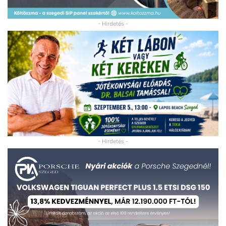
- Hirdetés -
- Hirdetés -