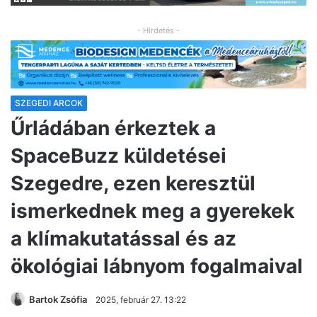
- Hirdetés -
SZEGEDI ARCOK
Űrládában érkeztek a
SpaceBuzz küldetései
Szegedre, ezen keresztül
ismerkednek meg a gyerekek
a klímakutatással és az
ökológiai lábnyom fogalmaival
Bartok Zsófia
2025, február 27. 13:22