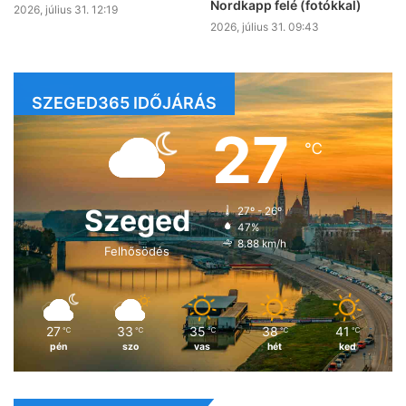
Nordkapp felé (fotókkal)
2026, július 31. 12:19
2026, július 31. 09:43
SZEGED365 IDŐJÁRÁS
27
℃
Szeged
27º - 26º
47%
8.88 km/h
Felhősödés
27
33
35
38
41
℃
℃
℃
℃
℃
pén
szo
vas
hét
ked