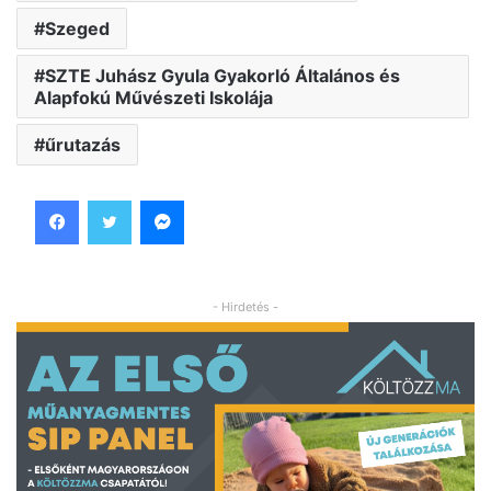
Szeged
SZTE Juhász Gyula Gyakorló Általános és
Alapfokú Művészeti Iskolája
űrutazás
Facebook
Twitter
Messenger
- Hirdetés -