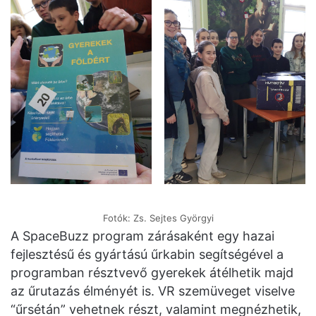
Fotók: Zs. Sejtes Györgyi
A SpaceBuzz program zárásaként egy hazai
fejlesztésű és gyártású űrkabin segítségével a
programban résztvevő gyerekek átélhetik majd
az űrutazás élményét is. VR szemüveget viselve
“űrsétán” vehetnek részt, valamint megnézhetik,