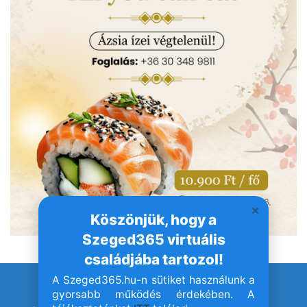
Köszönjük, hogy a
Szeged365 virtuális
családjába tartozol!
A Szeged365.hu-n sütiket használunk a
© Szeged365.hu I Minden jog fenntartva!
gyorsabb működés érdekében. A