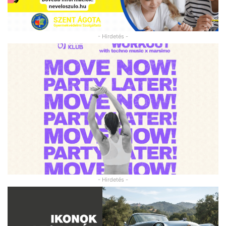
- Hirdetés -
- Hirdetés -