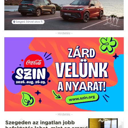
- Hirdetés -
- Hirdetés -