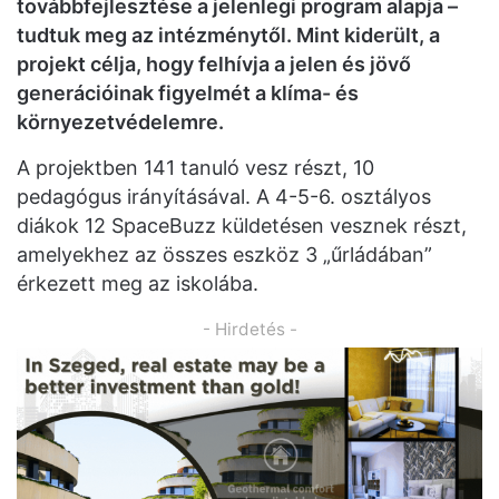
továbbfejlesztése a jelenlegi program alapja –
tudtuk meg az intézménytől. Mint kiderült, a
projekt célja, hogy felhívja a jelen és jövő
generációinak figyelmét a klíma- és
környezetvédelemre.
A projektben 141 tanuló vesz részt, 10
pedagógus irányításával. A 4-5-6. osztályos
diákok 12 SpaceBuzz küldetésen vesznek részt,
amelyekhez az összes eszköz 3 „űrládában”
érkezett meg az iskolába.
- Hirdetés -