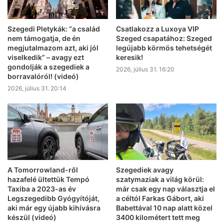
Szegedi Pletykák: “a család
Csatlakozz a Luxoya VIP
nem támogatja, de én
Szeged csapatához: Szeged
megjutalmazom azt, aki jól
legújabb körmös tehetségét
viselkedik” – avagy ezt
keresik!
gondolják a szegediek a
2026, július 31. 16:20
borravalóról! (videó)
2026, július 31. 20:14
A Tomorrowland-ről
Szegediek avagy
hazafelé ültettük Tempó
szatymaziak a világ körül:
Taxiba a 2023-as év
már csak egy nap választja el
Legszegedibb Gyógyítóját,
a céltól Farkas Gábort, aki
aki már egy újabb kihívásra
Babettával 10 nap alatt közel
készül (videó)
3400 kilométert tett meg