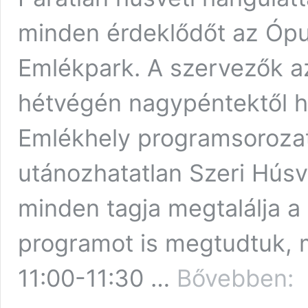
minden érdeklődőt az Ópu
Emlékpark. A szervezők az
hétvégén nagypéntektől h
Emlékhely programsorozat
utánozhatatlan Szeri Húsv
minden tagja megtalálja a 
programot is megtudtuk, mu
Mé
11:00-11:30 …
Bővebben:
sz
toj