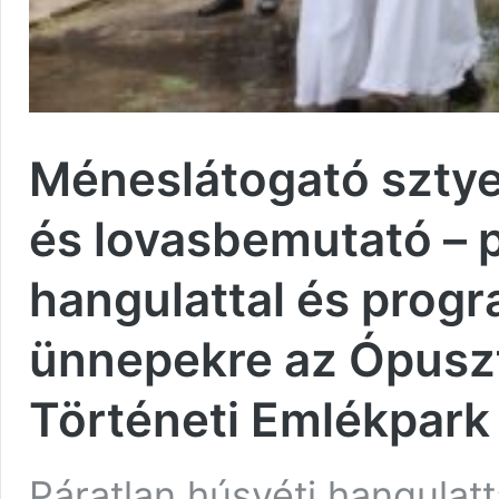
Méneslátogató sztye
és lovasbemutató – p
hangulattal és prog
ünnepekre az Ópusz
Történeti Emlékpark
Páratlan húsvéti hangulat