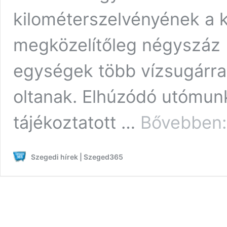
kilométerszelvényének a k
megközelítőleg négyszáz b
egységek több vízsugárra
oltanak. Elhúzódó utómunk
tájékoztatott …
Bővebben:
Szegedi hírek | Szeged365