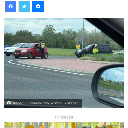
Facebook
Twitter
Messenger
Szeged365 olvasói fotó, köszönjük szépen!
- Hirdetés -