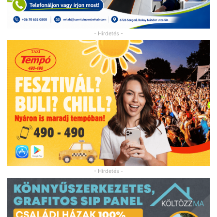
- Hirdetés -
- Hirdetés -