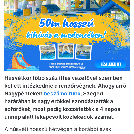
Húsvétkor több száz ittas vezetővel szemben
kellett intézkednie a rendőrségnek. Ahogy arról
Nagypénteken
beszámoltunk
, Szeged
határában is nagy erőkkel szondáztatták a
sofőröket, most pedig közzétették a 4 napos
ünnep alatt lekapcsolt közlekedők számát.
A húsvéti hosszú hétvégén a korábbi évek