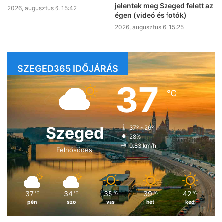
jelentek meg Szeged felett az
2026, augusztus 6. 15:42
égen (videó és fotók)
2026, augusztus 6. 15:25
SZEGED365 IDŐJÁRÁS
37
℃
Szeged
37º - 26º
28%
0.83 km/h
Felhősödés
37
34
35
39
42
℃
℃
℃
℃
℃
pén
szo
vas
hét
ked