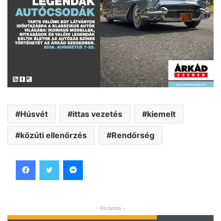
Húsvét
ittas vezetés
kiemelt
közúti ellenőrzés
Rendőrség
Facebook
Twitter
Messenger
- Hirdetés -