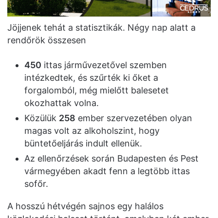
Jöjjenek tehát a statisztikák. Négy nap alatt a
rendőrök összesen
450
ittas járművezetővel szemben
intézkedtek, és szűrték ki őket a
forgalomból, még mielőtt balesetet
okozhattak volna.
Közülük
258
ember szervezetében olyan
magas volt az alkoholszint, hogy
büntetőeljárás indult ellenük.
Az ellenőrzések során Budapesten és Pest
vármegyében akadt fenn a legtöbb ittas
sofőr.
A hosszú hétvégén sajnos egy halálos