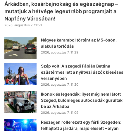
Árkádban, kosárbajnokság és egészségnap –
mutatjuk a hétvége legextrább programjait a
Napfény Városában!
2026, augusztus 7. 11:53
Négyes karambol történt az M5-ösön,
alakul a torlódás
2026, augusztus 7. 11:29
Szép volt! A szegedi Fábián Bettina
ezüstérmes lett a nyíltvízi úszók kieséses
versenyében
2026, augusztus 7. 11:20
Ikonok és legendák: ilyet még nem látott
Szeged, különleges autócsodák gurultak
be az Árkádba
2026, augusztus 7. 11:09
Részegen rollerezett egy férfi Szegeden:
felhajtott a járdára, majd elesett – olyan