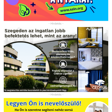
- Hirdetés -
- Hirdetés -