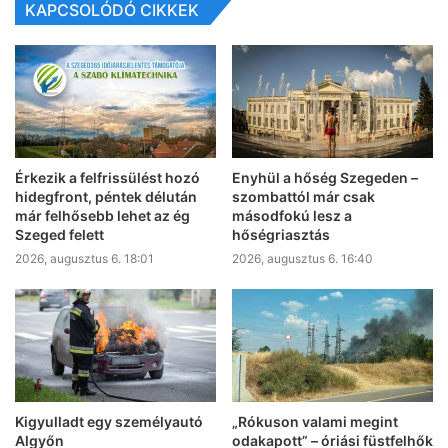
KAPCSOLÓDÓ CIKKEK
Érkezik a felfrissülést hozó
Enyhül a hőség Szegeden –
hidegfront, péntek délután
szombattól már csak
már felhősebb lehet az ég
másodfokú lesz a
Szeged felett
hőségriasztás
2026, augusztus 6. 18:01
2026, augusztus 6. 16:40
Kigyulladt egy személyautó
„Rókuson valami megint
Algyőn
odakapott” – óriási füstfelhők