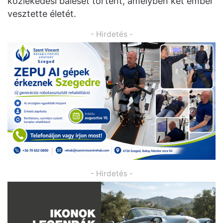
közlekedési baleset történt, amelyben két ember
vesztette életét.
- Hirdetés -
- Hirdetés -