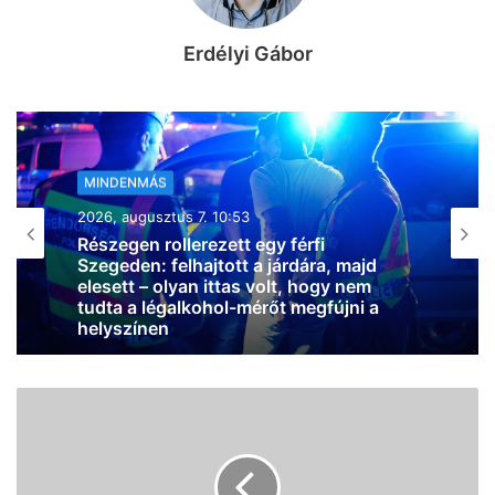
Erdélyi Gábor
MINDENMÁS
2026, augusztus 7. 08:56
Súlyos baleset történt
Hódmezővásárhelynél, egy embert ki
kellett emelni az egyik járműből