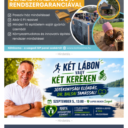
- Hirdetés -
- Hirdetés -