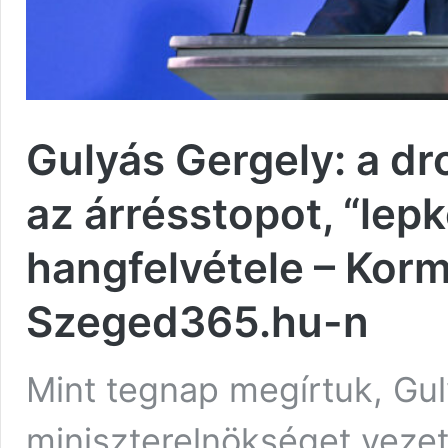
Gulyás Gergely: a dr
az árrésstopot, “lep
hangfelvétele – Korm
Szeged365.hu-n
Mint tegnap megírtuk, Gu
miniszterelnökséget vezet