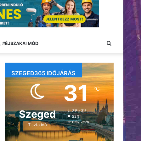
Keresés:
#ÉJSZAKAI MÓD
SZEGED365 IDŐJÁRÁS
31
℃
Szeged
31º - 31º
22%
0.52 km/h
Tiszta idő