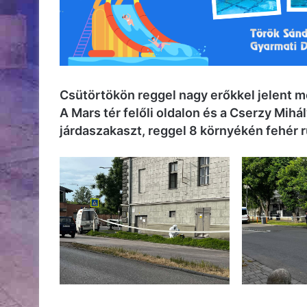
Csütörtökön reggel nagy erőkkel jelent m
A Mars tér felőli oldalon és a Cserzy Mihál
járdaszakaszt, reggel 8 környékén fehér r