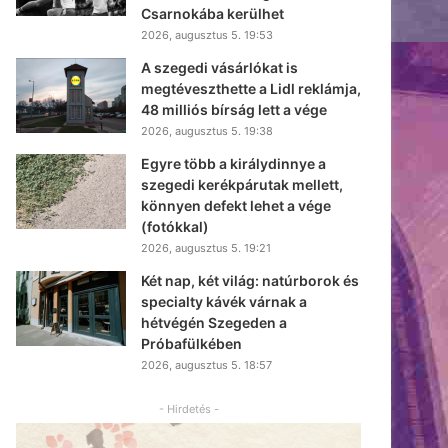
Csarnokába kerülhet
2026, augusztus 5. 19:53
A szegedi vásárlókat is
megtéveszthette a Lidl reklámja,
48 milliós bírság lett a vége
2026, augusztus 5. 19:38
Egyre több a királydinnye a
szegedi kerékpárutak mellett,
könnyen defekt lehet a vége
(fotókkal)
2026, augusztus 5. 19:21
Két nap, két világ: natúrborok és
specialty kávék várnak a
hétvégén Szegeden a
Próbafülkében
2026, augusztus 5. 18:57
- Hirdetés -