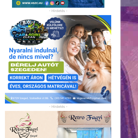
- Hirdetés -
- Hirdetés -