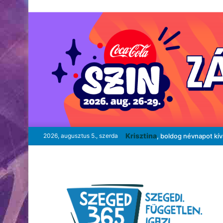
Krisztina
2026, augusztus 5., szerda
, boldog névnapot kí