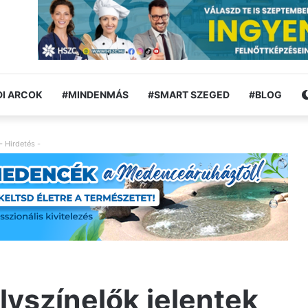
I ARCOK
#MINDENMÁS
#SMART SZEGED
#BLOG
- Hirdetés -
lyszínelők jelentek