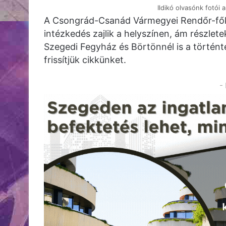
Ildikó olvasónk fotói 
A Csongrád-Csanád Vármegyei Rendőr-fők
intézkedés zajlik a helyszínen, ám részlet
Szegedi Fegyház és Börtönnél is a történt
frissítjük cikkünket.
-