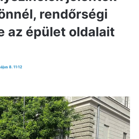
önnél, rendőrségi
e az épület oldalait
ájus 8. 11:12