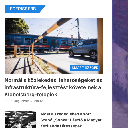
LEGFRISSEBB
SMART SZEGED
Normális közlekedési lehetőségeket és
infrastruktúra-fejlesztést követelnek a
Klebelsberg-telepiek
2026, augusztus 5. 20:32
Most a szegedieken a sor:
Szabó „Sonka” László a Magyar
Kézilabda Hírességek