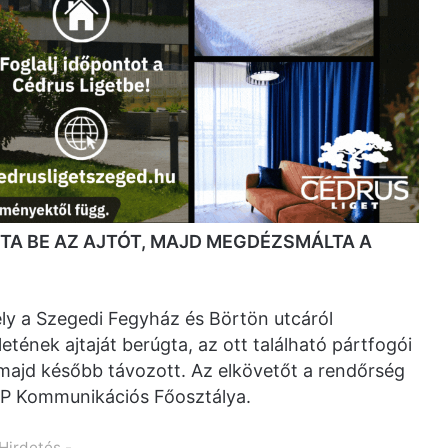
GTA BE AZ AJTÓT, MAJD MEGDÉZSMÁLTA A
ély a Szegedi Fegyház és Börtön utcáról
letének ajtaját berúgta, az ott található pártfogói
majd később távozott. Az elkövetőt a rendőrség
OP Kommunikációs Főosztálya.
 Hirdetés -