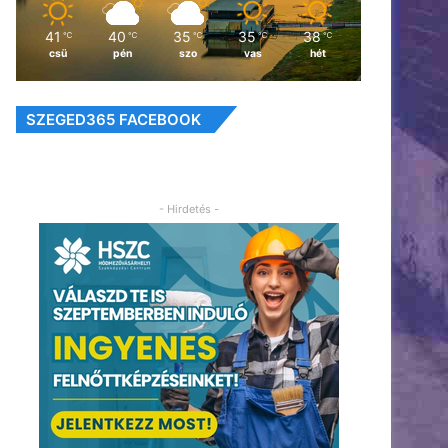
41
40
35
35
38
℃
℃
℃
℃
℃
csü
pén
szo
vas
hét
SZEGED365 FACEBOOK
- Hirdetés -