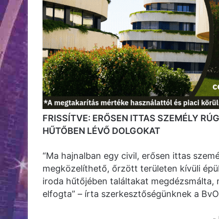
FRISSÍTVE: ERŐSEN ITTAS SZEMÉLY RÚ
HŰTŐBEN LÉVŐ DOLGOKAT
“Ma hajnalban egy civil, erősen ittas szem
megközelíthető, őrzött területen kívüli épü
iroda hűtőjében találtakat megdézsmálta, 
elfogta” – írta szerkesztőségünknek a Bv
-