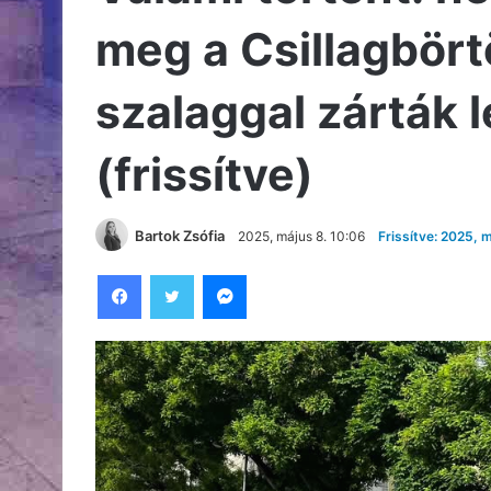
meg a Csillagbört
szalaggal zárták l
(frissítve)
Bartok Zsófia
2025, május 8. 10:06
Frissítve: 2025, m
Facebook
Twitter
Messenger