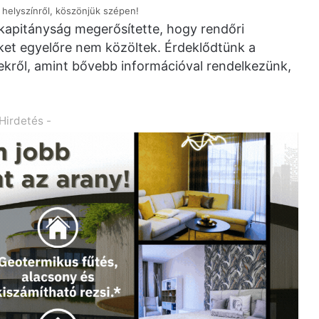
a helyszínről, köszönjük szépen!
apitányság megerősítette, hogy rendőri
eket egyelőre nem közöltek. Érdeklődtünk a
ekről, amint bővebb információval rendelkezünk,
 Hirdetés -