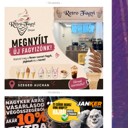
- Hirdetés -
- Hirdetés -