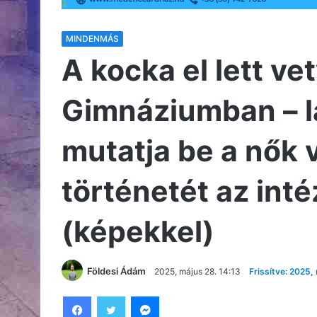
MINDENMÁS
A kocka el lett v
Gimnáziumban – lá
mutatja be a nők 
történetét az in
(képekkel)
Földesi Ádám
2025, május 28. 14:13
Frissítve: 2025,
Facebook
Twitter
Messenger