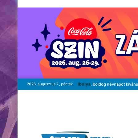
Ibolya
2026, augusztus 7., péntek
, boldog névnapot kíván