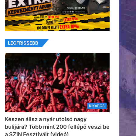
LEGFRISSEBB
KIKAPCS
Készen állsz a nyár utolsó nagy
bulijára? Több mint 200 fellépő veszi be
a SZIN Fesztivált (videó)