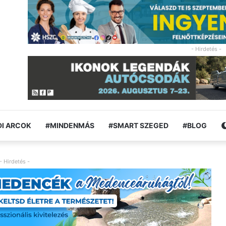
- Hirdetés -
I ARCOK
#MINDENMÁS
#SMART SZEGED
#BLOG
- Hirdetés -