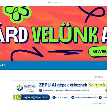
- Hirdetés -
unk!
- Hirdetés -
- Hirdetés -