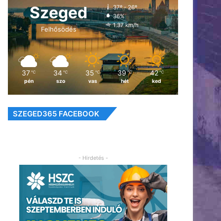
Szeged
37º - 26º
36%
1.37 km/h
Felhősödés
37
34
35
39
42
℃
℃
℃
℃
℃
pén
szo
vas
hét
ked
SZEGED365 FACEBOOK
- Hirdetés -