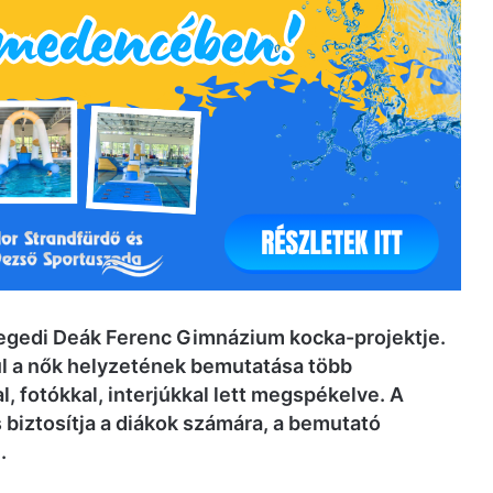
zegedi Deák Ferenc Gimnázium kocka-projektje.
elül a nők helyzetének bemutatása több
, fotókkal, interjúkkal lett megspékelve. A
s biztosítja a diákok számára, a bemutató
.