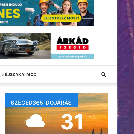
Keresés:
#ÉJSZAKAI MÓD
SZEGED365 IDŐJÁRÁS
31
℃