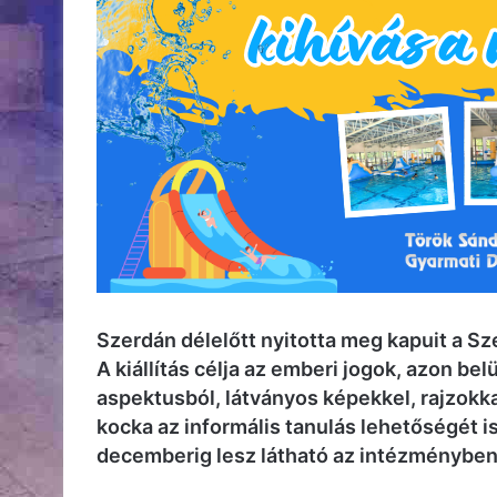
Szerdán délelőtt nyitotta meg kapuit a S
A kiállítás célja az emberi jogok, azon b
aspektusból, látványos képekkel, rajzokkal
kocka az informális tanulás lehetőségét i
decemberig lesz látható az intézményben