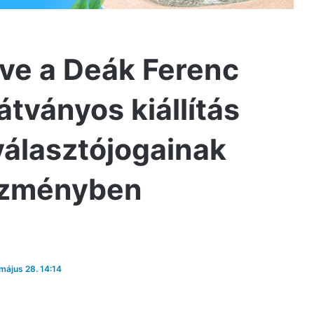
etve a Deák Ferenc
tványos kiállítás
választójogainak
tézményben
 május 28. 14:14