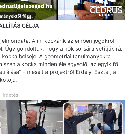
LLÍTÁS CÉLJA
k jelmondata. A mi kockánk az emberi jogokról,
. Úgy gondoltuk, hogy a nők sorsára vetítjük rá,
 a kocka belseje. A geometriai tanulmányokra
, hiszen a kocka minden éle egyenlő, az egyik fő
lása” – mesélt a projektről Erdélyi Eszter, a
kotója.
 Hirdetés -