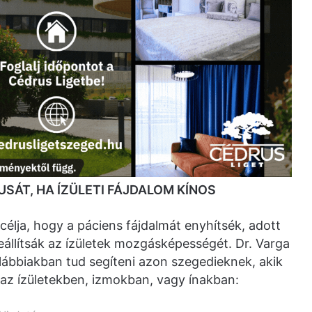
SÁT, HA ÍZÜLETI FÁJDALOM KÍNOS
élja, hogy a páciens fájdalmát enyhítsék, adott
eállítsák az ízületek mozgásképességét. Dr. Varga
ábbiakban tud segíteni azon szegedieknek, akik
az ízületekben, izmokban, vagy ínakban: