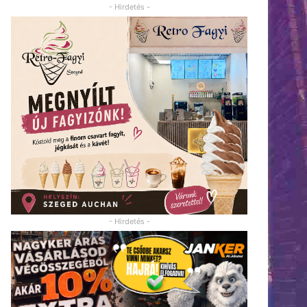
- Hirdetés -
- Hirdetés -