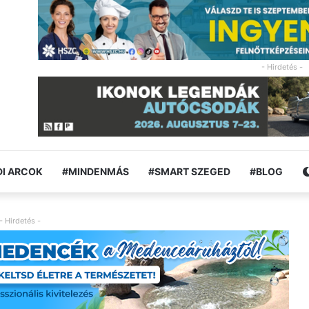
- Hirdetés -
I ARCOK
#MINDENMÁS
#SMART SZEGED
#BLOG
- Hirdetés -