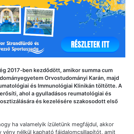
még 2017-ben kezdődött, amikor summa cum
Tudományegyetem Orvostudományi Karán, majd
matológiai és Immunológiai Klinikán töltötte. A
erősíti, ahol a gyulladásos reumatológiai és
sztizálására és kezelésére szakosodott első
ogy ha valamelyik ízületünk megfájdul, akkor
vény nélkül kapható fájdalomcsillapítót, amit