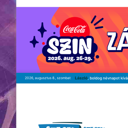
László
2026, augusztus 8., szombat
, boldog névnapot kív