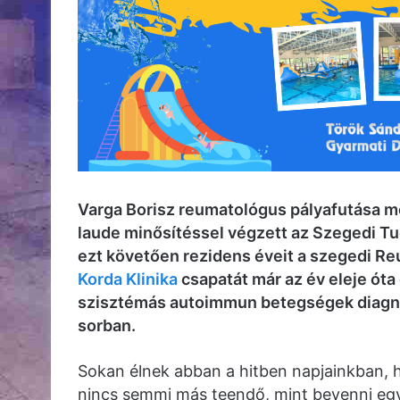
Varga Borisz reumatológus pályafutása 
laude minősítéssel végzett az Szegedi 
ezt követően rezidens éveit a szegedi Reu
Korda Klinika
csapatát már az év eleje óta 
szisztémás autoimmun betegségek diagno
sorban.
Sokan élnek abban a hitben napjainkban, h
nincs semmi más teendő, mint bevenni egy 