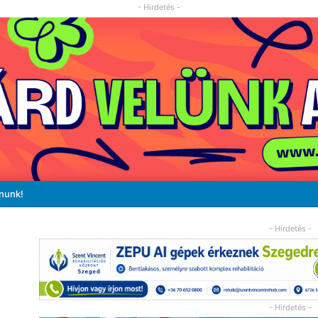
- Hirdetés -
ánunk!
- Hirdetés -
- Hirdetés -