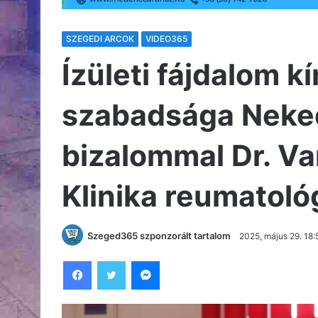
SZEGEDI ARCOK
VIDEO365
Ízületi fájdalom 
szabadsága Neked 
bizalommal Dr. Va
Klinika reumatoló
Szeged365 szponzorált tartalom
2025, május 29. 18:
Facebook
Twitter
Messenger