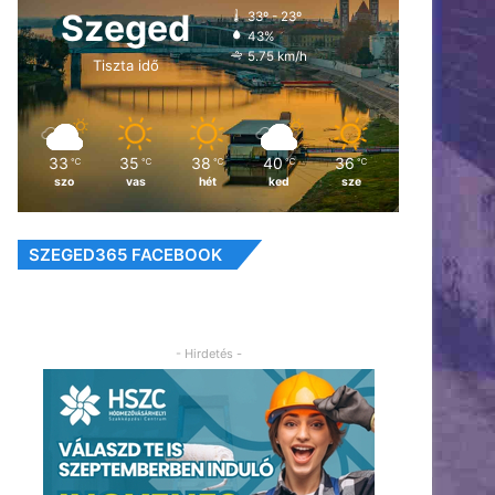
Szeged
33º - 23º
43%
5.75 km/h
Tiszta idő
33
35
38
40
36
℃
℃
℃
℃
℃
szo
vas
hét
ked
sze
SZEGED365 FACEBOOK
- Hirdetés -