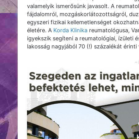
valamelyik ismerősünk javasolt. A reumatol
fájdalomról, mozgáskorlátozottságról, du
egyszeri fizikai kellemetlenséget okozhat
életére. A
Korda Klinika
reumatológusa, Var
igyekszik segíteni a reumatológiai, ízüle
lakosság nagyjából 70 (!) százalékát érint
-