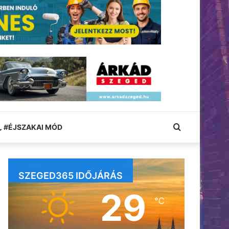
Keresés:
#ÉJSZAKAI MÓD
SZEGED365 IDŐJÁRÁS
29
℃