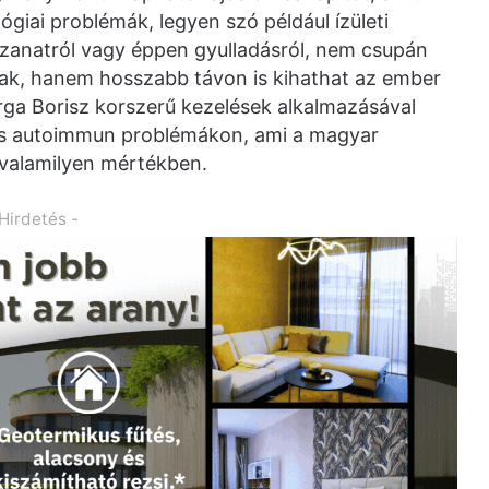
ógiai problémák, legyen szó például ízületi
zzanatról vagy éppen gyulladásról, nem csupán
nak, hanem hosszabb távon is kihathat az ember
ga Borisz korszerű kezelések alkalmazásával
ti és autoimmun problémákon, ami a magyar
i valamilyen mértékben.
 Hirdetés -