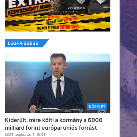
LEGFRISSEBB
KÖZÉLET
Kiderült, mire költi a kormány a 6000
milliárd forint európai uniós forrást
2026, augusztus 8. 10:44