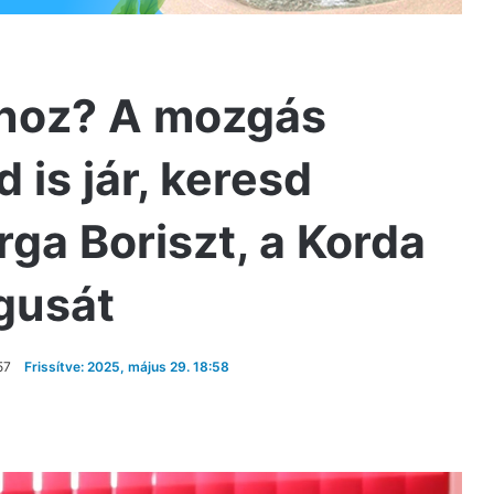
kínoz? A mozgás
is jár, keresd
rga Boriszt, a Korda
gusát
57
Frissítve: 2025, május 29. 18:58