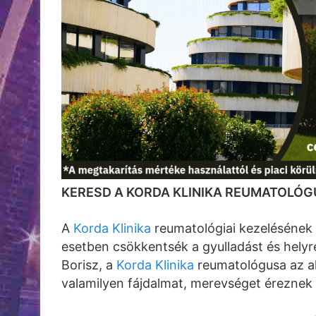
KERESD A KORDA KLINIKA REUMATOLÓGU
A
Korda Klinika
reumatológiai kezelésének c
esetben csökkentsék a gyulladást és helyr
Borisz, a
Korda Klinika
reumatológusa az al
valamilyen fájdalmat, merevséget éreznek 