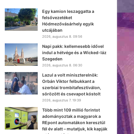
Egy kamion leszaggatta a
felsővezetéket
Hódmezővásárhely egyik
utcájában
2026, augusztus 8. 09:56
Napi pakk: kellemesebb idővel
indul a hétvége és a Wicked-láz
Szegeden
2026, augusztus 8. 06:30
Lazul a volt miniszterelnök:
Orbán Viktor felbukkant a
szerbiai trombitafesztiválon,
sörözött és csevapot kóstolt
2026, augusztus 7. 19:39
Több mint 109 millió forintot
adományoztak a magyarok a
REpont automatákon keresztül
fél év alatt – mutatjuk, kik kapják