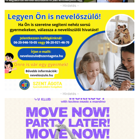
- Hirdetés -
- Hirdetés -