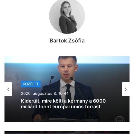
Bartok Zsófia
KÖZÉLET
2026, augusztus 7. 19:39
Lazul a volt miniszterelnök: Orbán
Viktor felbukkant a szerbiai
trombitafesztiválon, sörözött és
csevapot kóstolt