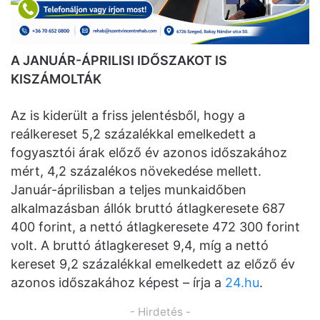
A JANUÁR-ÁPRILISI IDŐSZAKOT IS
KISZÁMOLTÁK
Az is kiderült a friss jelentésből, hogy a
reálkereset 5,2 százalékkal emelkedett a
fogyasztói árak előző év azonos időszakához
mért, 4,2 százalékos növekedése mellett.
Január-áprilisban a teljes munkaidőben
alkalmazásban állók bruttó átlagkeresete 687
400 forint, a nettó átlagkeresete 472 300 forint
volt. A bruttó átlagkereset 9,4, míg a nettó
kereset 9,2 százalékkal emelkedett az előző év
azonos időszakához képest – írja a
24.hu
.
- Hirdetés -