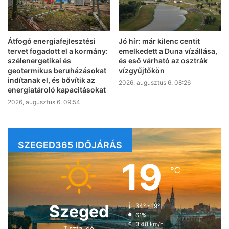
Átfogó energiafejlesztési
Jó hír: már kilenc centit
tervet fogadott el a kormány:
emelkedett a Duna vízállása,
szélenergetikai és
és eső várható az osztrák
geotermikus beruházásokat
vízgyűjtőkön
indítanak el, és bővítik az
2026, augusztus 6. 08:26
energiatároló kapacitásokat
2026, augusztus 6. 09:54
SZEGED365 IDŐJÁRÁS
19
℃
Szeged
34º - 19º
61%
3.48 km/h
Tiszta idő