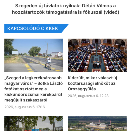
Szegeden új távlatok nyílnak: Détári Vilmos a
hozzátartozók támogatására is fókuszál (videó)
KAPCSOLÓDÓ CIKKEK
„Szeged a legkerékpárosabb
Kiderült, mikor választ új
magyar város” – Botka László
köztársasági elnököt az
fotókat osztott meg a
Országgyűlés
kiskundorozsmai kerékpárút
2026, augusztus 6. 12:28
megújult szakaszáról
2026, augusztus 6. 17:16