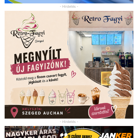
- Hirdetés -
- Hirdetés -