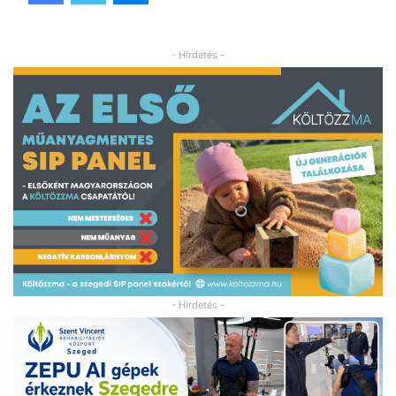
- Hirdetés -
- Hirdetés -