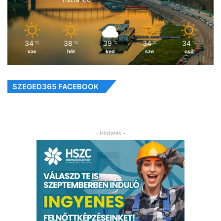
34
38
39
34
34
℃
℃
℃
℃
℃
vas
hét
ked
sze
csü
SZEGED365 FACEBOOK
- Hirdetés -