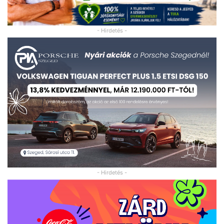
- Hirdetés -
- Hirdetés -