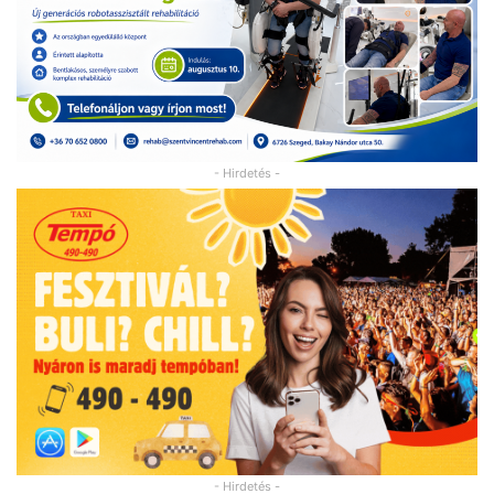
- Hirdetés -
- Hirdetés -