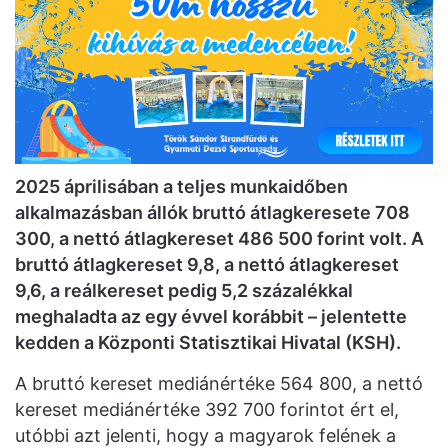
2025 áprilisában a teljes munkaidőben
alkalmazásban állók bruttó átlagkeresete 708
300, a nettó átlagkereset 486 500 forint volt. A
bruttó átlagkereset 9,8, a nettó átlagkereset
9,6, a reálkereset pedig 5,2 százalékkal
meghaladta az egy évvel korábbit – jelentette
kedden a Központi Statisztikai Hivatal (KSH).
A bruttó kereset mediánértéke 564 800, a nettó
kereset mediánértéke 392 700 forintot ért el,
utóbbi azt jelenti, hogy a magyarok felének a