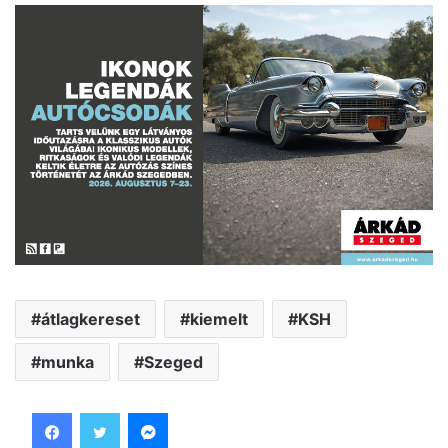
átlagkereset
kiemelt
KSH
munka
Szeged
Facebook
Twitter
Messenger