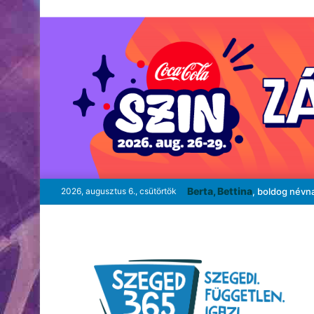
Berta, Bettina
2026, augusztus 6., csütörtök
, boldog névn