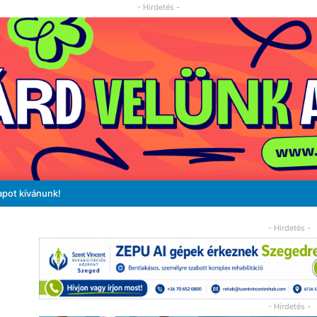
- Hirdetés -
apot kívánunk!
- Hirdetés -
- Hirdetés -