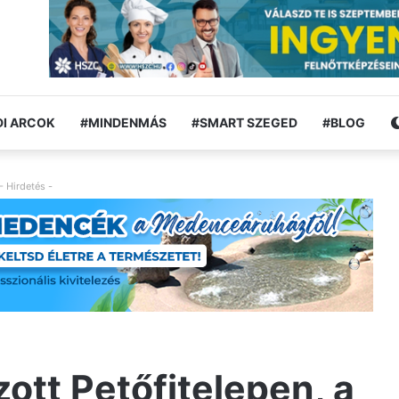
I ARCOK
#MINDENMÁS
#SMART SZEGED
#BLOG
- Hirdetés -
ott Petőfitelepen, a