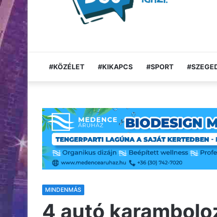
#KÖZÉLET
#KIKAPCS
#SPORT
#SZEGED
MINDENMÁS
4 autó karamboloz