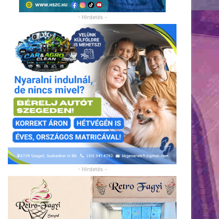
- Hirdetés -
- Hirdetés -