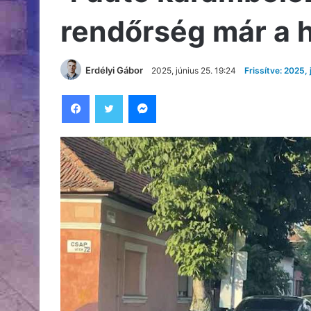
rendőrség már a 
Erdélyi Gábor
2025, június 25. 19:24
Frissítve: 2025, 
Facebook
Twitter
Messenger