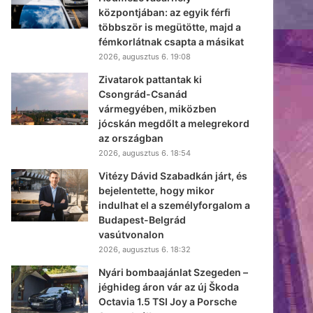
központjában: az egyik férfi
többször is megütötte, majd a
fémkorlátnak csapta a másikat
2026, augusztus 6. 19:08
Zivatarok pattantak ki
Csongrád-Csanád
vármegyében, miközben
jócskán megdőlt a melegrekord
az országban
2026, augusztus 6. 18:54
Vitézy Dávid Szabadkán járt, és
bejelentette, hogy mikor
indulhat el a személyforgalom a
Budapest-Belgrád
vasútvonalon
2026, augusztus 6. 18:32
Nyári bombaajánlat Szegeden –
jéghideg áron vár az új Škoda
Octavia 1.5 TSI Joy a Porsche