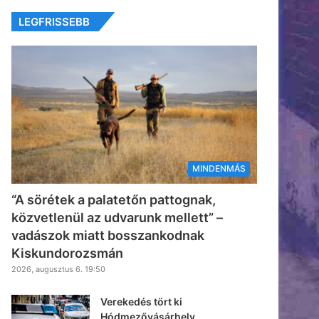
LEGFRISSEBB
MINDENMÁS
“A sörétek a palatetőn pattognak,
közvetlenül az udvarunk mellett” –
vadászok miatt bosszankodnak
Kiskundorozsmán
2026, augusztus 6. 19:50
Verekedés tört ki
Hódmezővásárhely