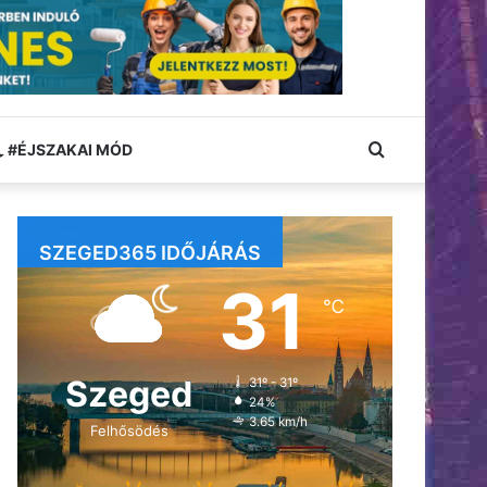
Keresés:
#ÉJSZAKAI MÓD
SZEGED365 IDŐJÁRÁS
31
℃
Szeged
31º - 31º
24%
3.65 km/h
Felhősödés