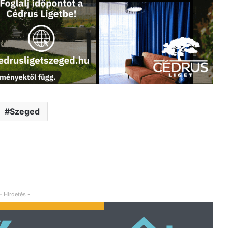
Szeged
- Hirdetés -