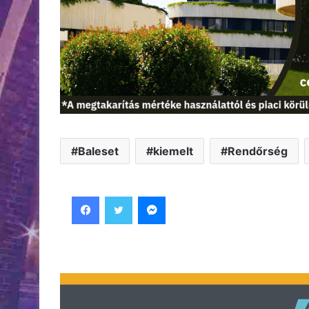
Baleset
kiemelt
Rendőrség
Facebook
Twitter
Messenger