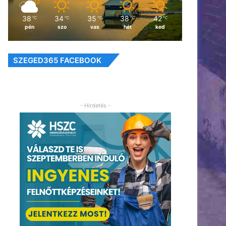
38
34
35
38
42
℃
℃
℃
℃
℃
pén
szo
vas
hét
ked
SZEGED365 FACEBOOK
- Hirdetés -