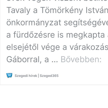
Tavaly a Tömörkény István
önkormányzat segítségével 
a fürdőzésre is megkapta 
elsejétől vége a várakozás
Cso
Gáborral, a …
Bővebben:
fel:
vég
a
Szegedi hírek | Szeged365
vár
mát
újra
sza
a
für
a