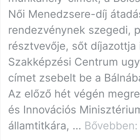
Női Menedzsere-díj átadá
rendezvénynek szegedi, p
résztvevője, sőt díjazottj
Szakképzési Centrum ugy
címet zsebelt be a Bálná
Az előző hét végén megre
és Innovációs Minisztériu
B
államtitkára, …
Bővebben:
S
m