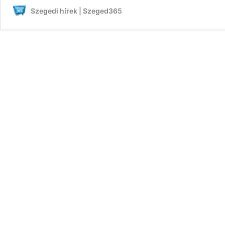
C
Szegedi hírek | Szeged365
m
c
r
a
H
S
C
(