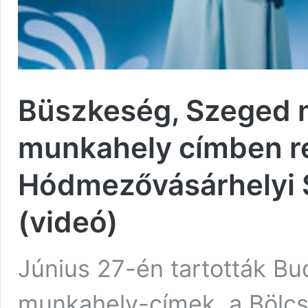
Büszkeség, Szeged m
munkahely címben ré
Hódmezővásárhelyi 
(videó)
Június 27-én tartották B
munkahely-címek, a Bölcső