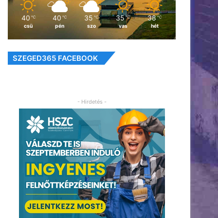
40
40
35
35
38
℃
℃
℃
℃
℃
csü
pén
szo
vas
hét
SZEGED365 FACEBOOK
- Hirdetés -