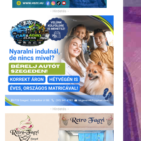
- Hirdetés -
- Hirdetés -