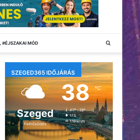
Keresés:
#ÉJSZAKAI MÓD
SZEGED365 IDŐJÁRÁS
38
℃
Szeged
40º - 26º
17%
1.19 km/h
Felhősödés