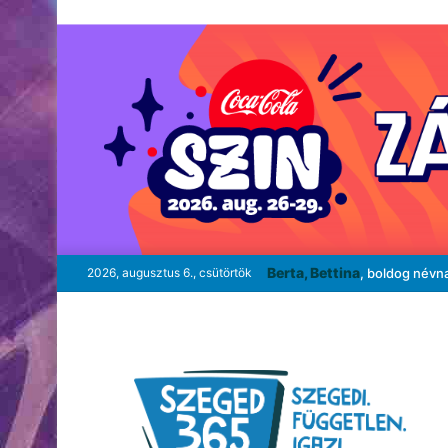
Berta, Bettina
2026, augusztus 6., csütörtök
, boldog névn