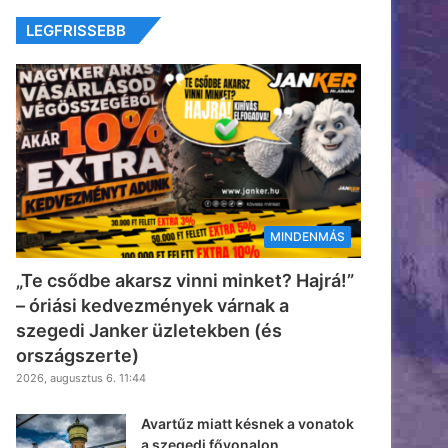
LEGFRISSEBB
MINDENMÁS
„Te csődbe akarsz vinni minket? Hajrá!”
– óriási kedvezmények várnak a
szegedi Janker üzletekben (és
országszerte)
2026, augusztus 6. 11:44
Avartűz miatt késnek a vonatok
a szegedi fővonalon,