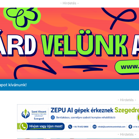
- Hirdetés -
apot kívánunk!
- Hirdetés -
- Hirdetés -