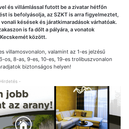
vel és villámlással futott be a zivatar hétfőn
t is befolyásolja, az SZKT is arra figyelmeztet,
s vonali késések és járatkimaradások várhatóak.
akaszon is fa dőlt a pályára, a vonatok
 Kecskemét között.
s villamosvonalon, valamint az 1-es jelzésű
 6-os, 8-as, 9-es, 10-es, 19-es trolibuszvonalon
radjatok biztonságos helyen!
 Hirdetés -