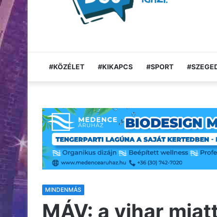
#KÖZÉLET
#KIKAPCS
#SPORT
#SZEGED
MINDENMÁS
MÁV: a vihar miat