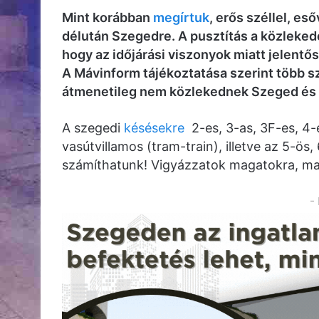
Mint korábban
megírtuk
, erős széllel, eső
délután Szegedre. A pusztítás a közlekedés
hogy az időjárási viszonyok miatt jelentő
A Mávinform tájékoztatása szerint több sz
átmenetileg nem közlekednek Szeged és
A szegedi
késésekre
2-es, 3-as, 3F-es, 4-e
vasútvillamos (tram-train), illetve az 5-ös,
számíthatunk! Vigyázzatok magatokra, ma
-