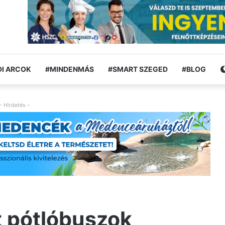
I ARCOK
#MINDENMÁS
#SMART SZEGED
#BLOG
- Hirdetés -
t pótlóbuszok