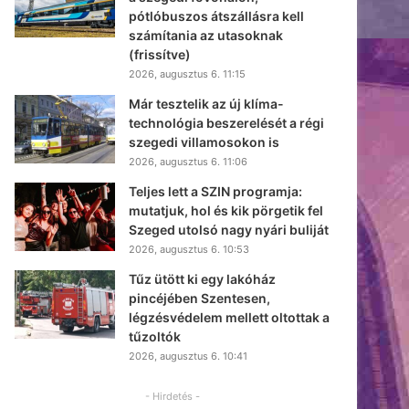
pótlóbuszos átszállásra kell
számítania az utasoknak
(frissítve)
2026, augusztus 6. 11:15
Már tesztelik az új klíma-
technológia beszerelését a régi
szegedi villamosokon is
2026, augusztus 6. 11:06
Teljes lett a SZIN programja:
mutatjuk, hol és kik pörgetik fel
Szeged utolsó nagy nyári buliját
2026, augusztus 6. 10:53
Tűz ütött ki egy lakóház
pincéjében Szentesen,
légzésvédelem mellett oltottak a
tűzoltók
2026, augusztus 6. 10:41
- Hirdetés -