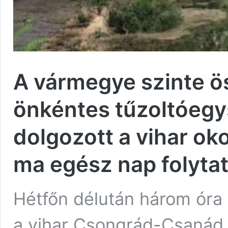
A vármegye szinte ö
önkéntes tűzoltóegy
dolgozott a vihar ok
ma egész nap folyta
Hétfőn délután három óra 
a vihar Csongrád-Csanád 