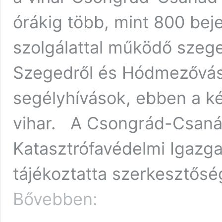
órákig több, mint 800 bej
szolgálattal működő szege
Szegedről és Hódmezővásá
segélyhívások, ebben a ké
vihar. A Csongrád-Csan
Katasztrófavédelmi Igazga
tájékoztatta szerkesztősé
A
Bővebben:
vármegye
szinte