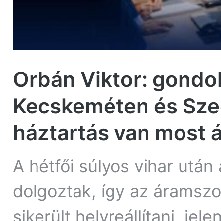
Orbán Viktor: gondok
Kecskeméten és Sze
háztartás van most 
A hétfői súlyos vihar utá
dolgoztak, így az áramszo
sikerült helyreállítani, je