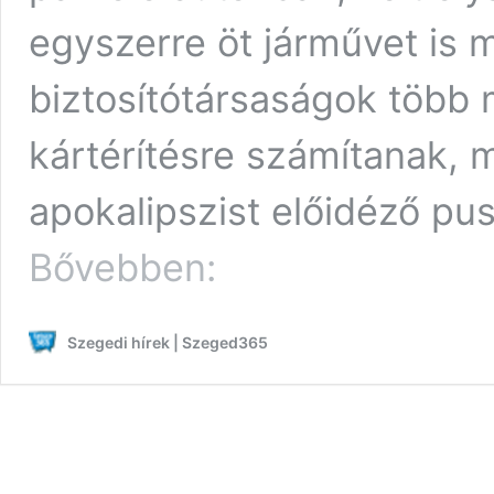
egyszerre öt járművet is 
biztosítótársaságok több m
kártérítésre számítanak, m
apokalipszist előidéző pu
Rengeteg
Bővebben:
autóban
tett
kárt
Szegedi hírek | Szeged365
a
vihar
Szegeden:
mutatjuk,
mikor
jár
biztosítás