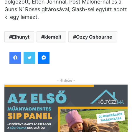
dolgozott, Elton Johnnal, Post Malone-nal és a
Guns N’ Roses gitárosával, Slash-sel együtt adott
ki egy lemezt.
Elhunyt
kiemelt
Ozzy Osbourne
Facebook
Twitter
Messenger
- Hirdetés -