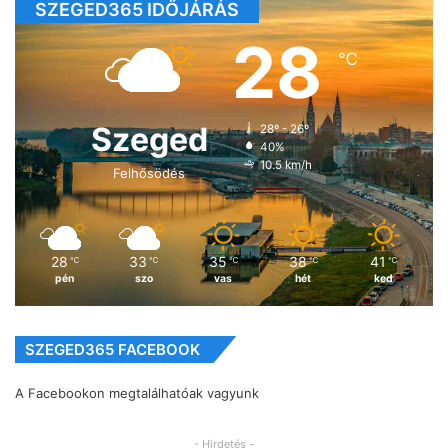
SZEGED365 IDŐJÁRÁS
28
℃
Szeged
28º - 26º
40%
10.5 km/h
Felhősödés
28
33
35
38
41
℃
℃
℃
℃
℃
pén
szo
vas
hét
ked
SZEGED365 FACEBOOK
A Facebookon megtalálhatóak vagyunk
- Hirdetés -