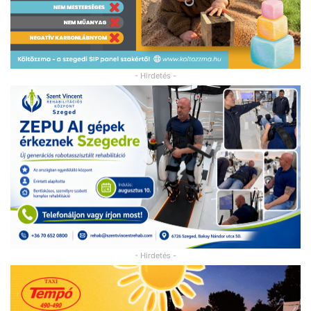
- Hirdetés -
- Hirdetés -