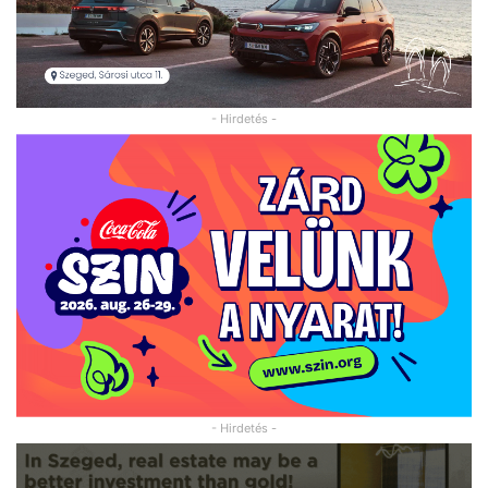
- Hirdetés -
- Hirdetés -