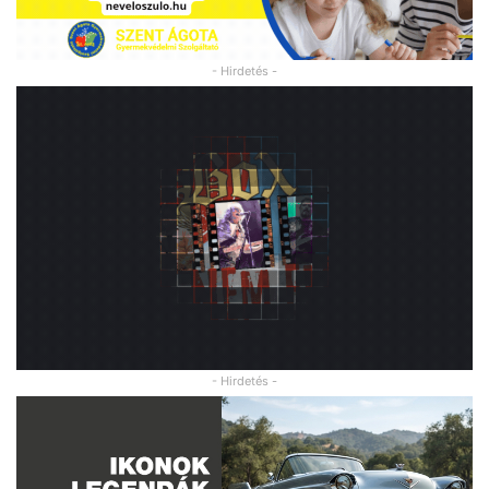
- Hirdetés -
- Hirdetés -