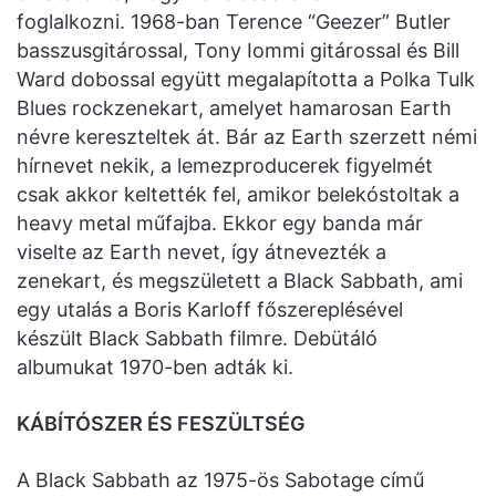
foglalkozni. 1968-ban Terence “Geezer” Butler
basszusgitárossal, Tony Iommi gitárossal és Bill
Ward dobossal együtt megalapította a Polka Tulk
Blues rockzenekart, amelyet hamarosan Earth
névre kereszteltek át. Bár az Earth szerzett némi
hírnevet nekik, a lemezproducerek figyelmét
csak akkor keltették fel, amikor belekóstoltak a
heavy metal műfajba. Ekkor egy banda már
viselte az Earth nevet, így átnevezték a
zenekart, és megszületett a Black Sabbath, ami
egy utalás a Boris Karloff főszereplésével
készült Black Sabbath filmre. Debütáló
albumukat 1970-ben adták ki.
KÁBÍTÓSZER ÉS FESZÜLTSÉG
A Black Sabbath az 1975-ös Sabotage című