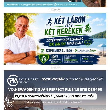
- Hirdetés -
- Hirdetés -