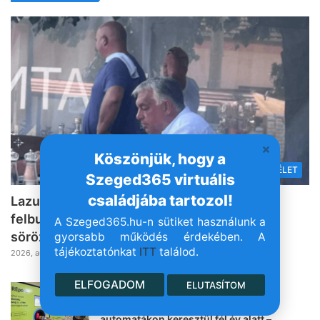
Köszönjük, hogy a
KÖZÉLET
Szeged365 virtuális
családjába tartozol!
Lazul a volt miniszterelnök: Orbán Viktor
felbukkant a szerbiai trombitafesztiválon,
A Szeged365.hu-n sütiket használunk a
sörözött és csevapot kóstolt
gyorsabb működés érdekében. A
tájékoztatónkat
ITT
találod.
2026, augusztus 7. 19:39
ELFOGADOM
ELUTASÍTOM
Több mint 109 millió forintot
adományoztak a magyarok a REpont
automatákon keresztül fél év alatt –