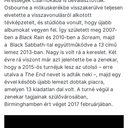
Hírességek Csarnokába is beválasztották.
Osbourne a mókuskerékbe visszakerülve teljesen
elvetette a visszavonulásról alkotott
tévképzeteit, és stúdióba vonult, hogy újabb
albumokat vegyen fel. Így született meg 2007-
ben a
Black Rain
és 2010-ben a
Scream,
majd
a Black Sabbath-tal együttműködve a
13
című
lemez 2013-ban. Nagy is volt rá a kereslet. Két
évre rá viszont már azt jelentette be a zenekar,
hogy a 2015-ös turnéjuk lesz az utolsó – erre
utalva a
The End
nevet is adták neki –, majd egy
évvel később újabb lemezt dobtak piacra,
amelyen 13 kiadatlan dal volt. A turné végül a
zenekar tagjainak szülővárosában,
Birminghamben ért véget 2017 februárjában.