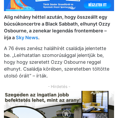
Alig néhány héttel azután, hogy összeállt egy
búcsúkoncertre a Black Sabbath, elhunyt Ozzy
Osbourne, a zenekar legendás frontembere –
írja a
Sky News
.
A 76 éves zenész halálhírét családja jelentette
be. „Leírhatatlan szomorúsággal jelentjük be,
hogy hogy szeretett Ozzy Osbourne reggel
elhunyt. Családja körében, szeretetben töltötte
utolsó óráit” – írták.
- Hirdetés -