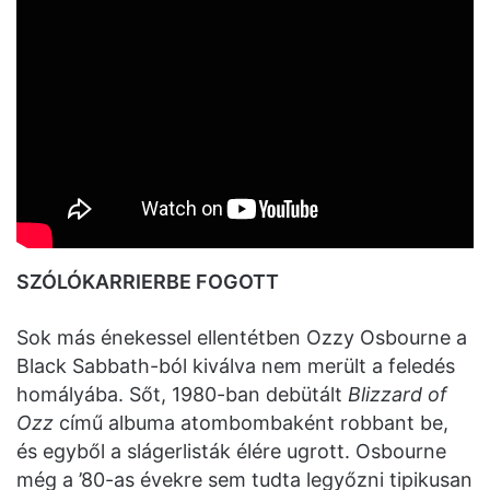
SZÓLÓKARRIERBE FOGOTT
Sok más énekessel ellentétben Ozzy Osbourne a
Black Sabbath-ból kiválva nem merült a feledés
homályába. Sőt, 1980-ban debütált
Blizzard of
Ozz
című albuma atombombaként robbant be,
és egyből a slágerlisták élére ugrott. Osbourne
még a ’80-as évekre sem tudta legyőzni tipikusan