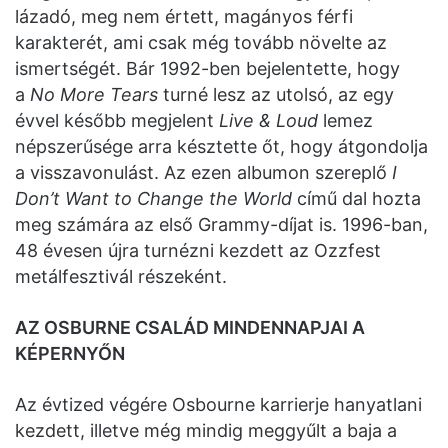
lázadó, meg nem értett, magányos férfi
karakterét, ami csak még tovább növelte az
ismertségét. Bár 1992-ben bejelentette, hogy
a
No More Tears
turné lesz az utolsó, az egy
évvel később megjelent
Live & Loud
lemez
népszerűsége arra késztette őt, hogy átgondolja
a visszavonulást. Az ezen albumon szereplő
I
Don’t Want to Change the World
című dal hozta
meg számára az első Grammy-díjat is. 1996-ban,
48 évesen újra turnézni kezdett az Ozzfest
metálfesztivál részeként.
AZ OSBURNE CSALÁD MINDENNAPJAI A
KÉPERNYŐN
Az évtized végére Osbourne karrierje hanyatlani
kezdett, illetve még mindig meggyűlt a baja a