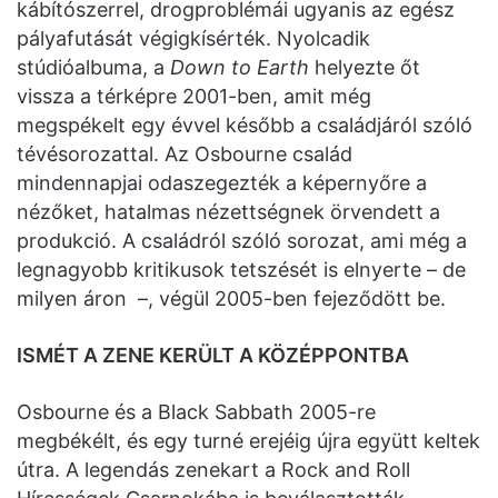
kábítószerrel, drogproblémái ugyanis az egész
pályafutását végigkísérték. Nyolcadik
stúdióalbuma, a
Down to Earth
helyezte őt
vissza a térképre 2001-ben, amit még
megspékelt egy évvel később a családjáról szóló
tévésorozattal. Az Osbourne család
mindennapjai odaszegezték a képernyőre a
nézőket, hatalmas nézettségnek örvendett a
produkció. A családról szóló sorozat, ami még a
legnagyobb kritikusok tetszését is elnyerte – de
milyen áron –, végül 2005-ben fejeződött be.
ISMÉT A ZENE KERÜLT A KÖZÉPPONTBA
Osbourne és a Black Sabbath 2005-re
megbékélt, és egy turné erejéig újra együtt keltek
útra. A legendás zenekart a Rock and Roll