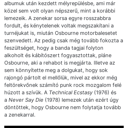
albumuk után kezdett mélyrepülésbe, ami már
közel sem volt olyan népszerű, mint a korábbi
lemezeik. A zenekar sorsa egyre rosszabbra
fordult, és kénytelenek voltak megszakítani a
turnéjukat is, miután Osbourne motorbalesetet
szenvedett. Az pedig csak még tovább fokozta a
feszültséget, hogy a banda tagjai folyton
alkoholt és kábítószert fogyasztottak, pláne
Osbourne, aki a rehabot is megjárta. Illetve az
sem könnyítette meg a dolgukat, hogy sok
rajongó pártolt el mellőlük, mivel az ekkor még
feltörekvőnek számító punk rock mozgalom felé
húzott a szívük. A
Technical Ecstasy
(1976) és
a
Never Say Die
(1978) lemezek után ezért úgy
döntöttek, hogy Osbourne nem folytatja tovább
a zenekarral.