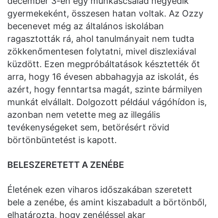
december 3-én egy munkáscsalád negyedik
gyermekeként, összesen hatan voltak. Az Ozzy
becenevet még az általános iskolában
ragasztották rá, ahol tanulmányait nem tudta
zökkenőmentesen folytatni, mivel diszlexiával
küzdött. Ezen megpróbáltatások késztették őt
arra, hogy 16 évesen abbahagyja az iskolát, és
azért, hogy fenntartsa magát, szinte bármilyen
munkát elvállalt. Dolgozott például vágóhídon is,
azonban nem vetette meg az illegális
tevékenységeket sem, betörésért rövid
börtönbüntetést is kapott.
BELESZERETETT A ZENÉBE
Életének ezen viharos időszakában szeretett
bele a zenébe, és amint kiszabadult a börtönből,
elhatározta, hogy zenéléssel akar