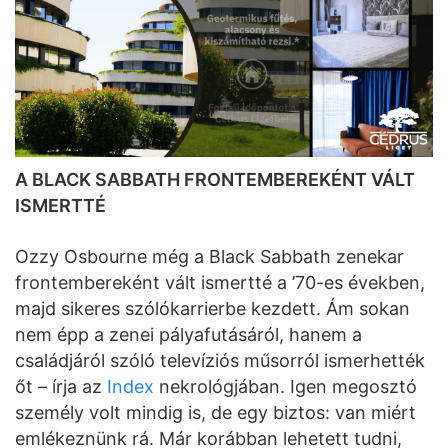
A BLACK SABBATH FRONTEMBEREKÉNT VÁLT
ISMERTTÉ
Ozzy Osbourne még a Black Sabbath zenekar
frontembereként vált ismertté a ’70-es években,
majd sikeres szólókarrierbe kezdett. Ám sokan
nem épp a zenei pályafutásáról, hanem a
családjáról szóló televíziós műsorról ismerhették
őt – írja az
Index
nekrológjában. Igen megosztó
személy volt mindig is, de egy biztos: van miért
emlékeznünk rá. Már korábban lehetett tudni,