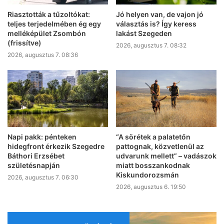
Riasztották a tűzoltókat:
Jó helyen van, de vajon jó
teljes terjedelmében ég egy
választás is? Így keress
melléképület Zsombón
lakást Szegeden
(frissítve)
2026, augusztus 7. 08:32
2026, augusztus 7. 08:36
Napi pakk: pénteken
“A sörétek a palatetőn
hidegfront érkezik Szegedre
pattognak, közvetlenül az
Báthori Erzsébet
udvarunk mellett” – vadászok
születésnapján
miatt bosszankodnak
Kiskundorozsmán
2026, augusztus 7. 06:30
2026, augusztus 6. 19:50