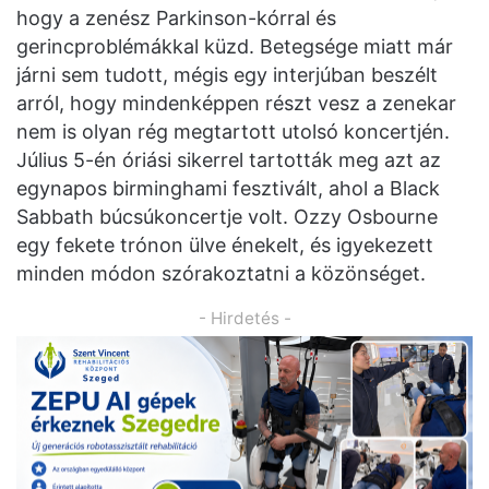
hogy a zenész Parkinson-kórral és
gerincproblémákkal küzd. Betegsége miatt már
járni sem tudott, mégis egy interjúban beszélt
arról, hogy mindenképpen részt vesz a zenekar
nem is olyan rég megtartott utolsó koncertjén.
Július 5-én óriási sikerrel tartották meg azt az
egynapos birminghami fesztivált, ahol a Black
Sabbath búcsúkoncertje volt. Ozzy Osbourne
egy fekete trónon ülve énekelt, és igyekezett
minden módon szórakoztatni a közönséget.
- Hirdetés -