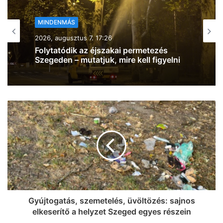
MINDENMÁS
2026, augusztus 7. 16:27
„Az emberi gondatlanság határtalan” –
az önkéntes tűzoltók videót osztottak
meg a csütörtöki tűzről, aminek a füstje
messzire ellátszódott Szegeden (videó)
Gyújtogatás, szemetelés, üvöltözés: sajnos
elkeserítő a helyzet Szeged egyes részein