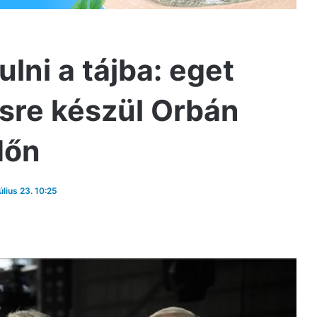
lni a tájba: eget
sre készül Orbán
dőn
úlius 23. 10:25