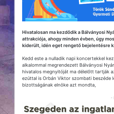
Hivatalosan ma kezdődik a Bálványosi Ny
attrakciója, ahogy minden évben, úgy mos
kiderült, idén eget rengető bejelentésre 
Kedd este a nulladik napi koncertekkel kez
alkalommal megrendezett Bálványosi Nyár
hivatalos megnyitóját ma délelőtt tartják 
ezúttal is Orbán Viktor szombati beszéde l
bizottságának elnöke azt mondta,
-