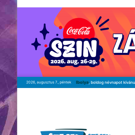
Ibolya
2026, augusztus 7., péntek
, boldog névnapot kíván