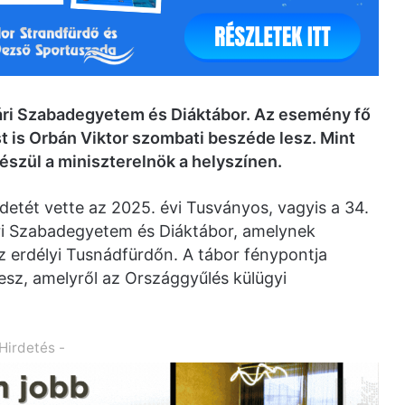
ári Szabadegyetem és Diáktábor. Az esemény fő
t is Orbán Viktor szombati beszéde lesz. Mint
készül a miniszterelnök a helyszínen.
detét vette az 2025. évi Tusványos, vagyis a 34.
i Szabadegyetem és Diáktábor, amelynek
az erdélyi Tusnádfürdőn. A tábor fénypontja
esz, amelyről az Országgyűlés külügyi
 Hirdetés -