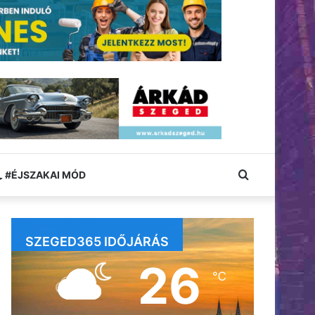
Keresés:
#ÉJSZAKAI MÓD
SZEGED365 IDŐJÁRÁS
26
℃