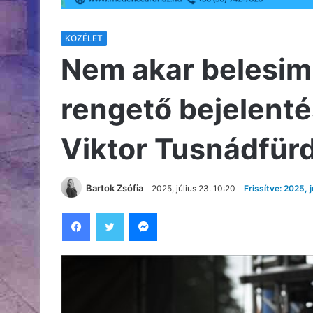
KÖZÉLET
Nem akar bele­simu
rengető bejelenté
Viktor Tusnádfür
Bartok Zsófia
2025, július 23. 10:20
Frissítve: 2025, j
Facebook
Twitter
Messenger