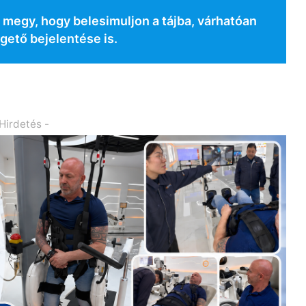
megy, hogy bele­simuljon a tájba, várhatóan
gető bejelentése is.
 Hirdetés -