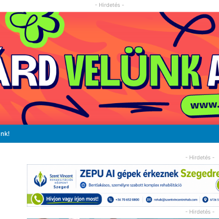
- Hirdetés -
unk!
- Hirdetés -
- Hirdetés -