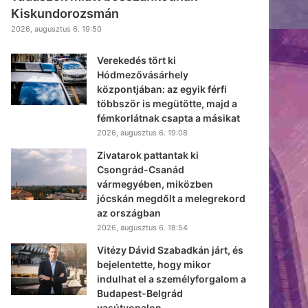
Kiskundorozsmán
2026, augusztus 6. 19:50
Verekedés tört ki
Hódmezővásárhely
központjában: az egyik férfi
többször is megütötte, majd a
fémkorlátnak csapta a másikat
2026, augusztus 6. 19:08
Zivatarok pattantak ki
Csongrád-Csanád
vármegyében, miközben
jócskán megdőlt a melegrekord
az országban
2026, augusztus 6. 18:54
Vitézy Dávid Szabadkán járt, és
bejelentette, hogy mikor
indulhat el a személyforgalom a
Budapest-Belgrád
vasútvonalon