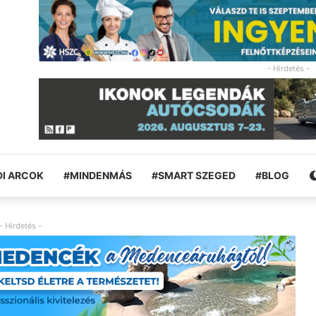
- Hirdetés -
I ARCOK
#MINDENMÁS
#SMART SZEGED
#BLOG
- Hirdetés -