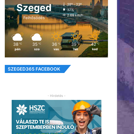
Szeged
38º - 23º
37%
2.69 km/h
Felhősödés
38
35
36
39
42
℃
℃
℃
℃
℃
pén
szo
vas
hét
ked
SZEGED365 FACEBOOK
- Hirdetés -