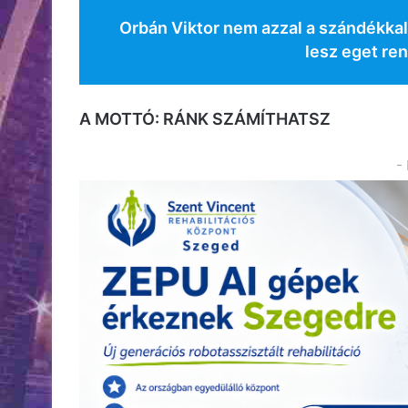
Orbán Viktor nem azzal a szándékkal 
lesz eget ren
A MOTTÓ: RÁNK SZÁMÍTHATSZ
-