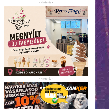
- Hirdetés -
- Hirdetés -