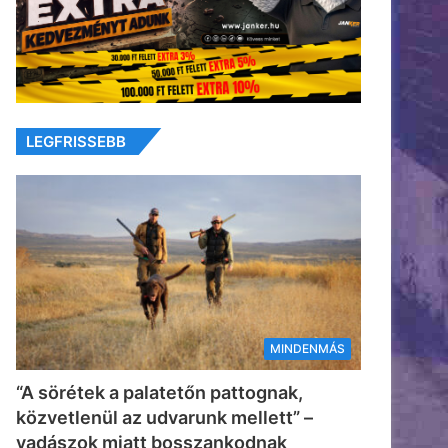
LEGFRISSEBB
MINDENMÁS
“A sörétek a palatetőn pattognak,
közvetlenül az udvarunk mellett” –
vadászok miatt bosszankodnak