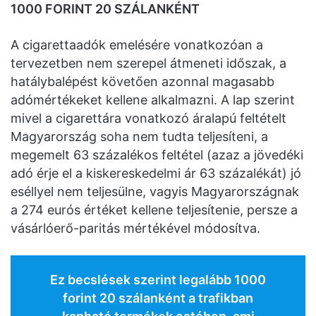
1000 FORINT 20 SZÁLANKÉNT
A cigarettaadók emelésére vonatkozóan a
tervezetben nem szerepel átmeneti időszak, a
hatálybalépést követően azonnal magasabb
adómértékeket kellene alkalmazni. A lap szerint
mivel a cigarettára vonatkozó áralapú feltételt
Magyarország soha nem tudta teljesíteni, a
megemelt 63 százalékos feltétel (azaz a jövedéki
adó érje el a kiskereskedelmi ár 63 százalékát) jó
eséllyel nem teljesülne, vagyis Magyarországnak
a 274 eurós értéket kellene teljesítenie, persze a
vásárlóerő-paritás mértékével módosítva.
Ez becslések szerint legalább 1000
forint 20 szálanként a trafikban