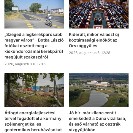
„Szeged a legkerékpárosabb
Kiderült, mikor választ új
magyar város” – Botka László
köztársasági elnököt az
fotókat osztott meg a
Országgyűlés
kiskundorozsmai kerékpárút
2026, augusztus 6. 12:28
megújult szakaszáról
2026, augusztus 6. 17:16
Átfogó energiafejlesztési
Jó hír: már kilenc centit
tervet fogadott el a kormány:
emelkedett a Duna vízállása,
szélenergetikai és
és eső várható az osztrák
geotermikus beruházásokat
vízgyűjtőkön