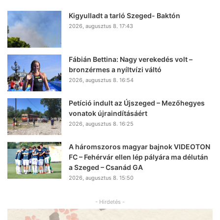
Kigyulladt a tarló Szeged- Baktón
2026, augusztus 8. 17:43
Fábián Bettina: Nagy verekedés volt –
bronzérmes a nyíltvízi váltó
2026, augusztus 8. 16:54
Petíció indult az Újszeged – Mezőhegyes
vonatok újraindításáért
2026, augusztus 8. 16:25
A háromszoros magyar bajnok VIDEOTON
FC – Fehérvár ellen lép pályára ma délután
a Szeged – Csanád GA
2026, augusztus 8. 15:50
- Hirdetés -