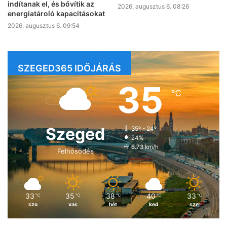
indítanak el, és bővítik az
2026, augusztus 6. 08:26
energiatároló kapacitásokat
2026, augusztus 6. 09:54
SZEGED365 IDŐJÁRÁS
35
℃
Szeged
35º - 24º
24%
6.73 km/h
Felhősödés
33
35
38
40
33
℃
℃
℃
℃
℃
szo
vas
hét
ked
sze