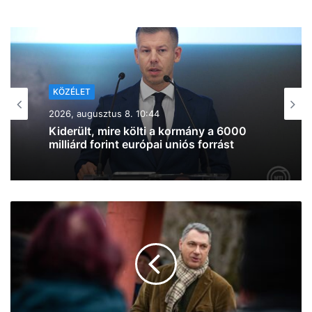
KÖZÉLET
2026, augusztus 7. 19:39
Lazul a volt miniszterelnök: Orbán
Viktor felbukkant a szerbiai
trombitafesztiválon, sörözött és
csevapot kóstolt