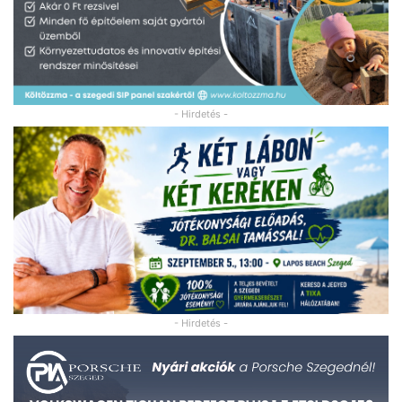
- Hirdetés -
- Hirdetés -