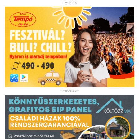
- Hirdetés -
- Hirdetés -