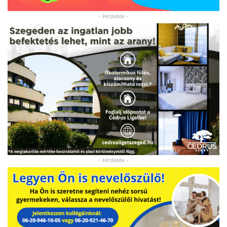
- Hirdetés -
- Hirdetés -