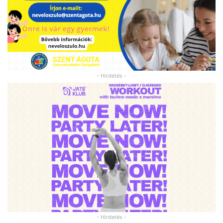
- Hirdetés -
- Hirdetés -