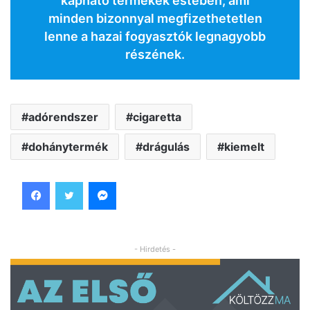
kapható termékek estében, ami
minden bizonnyal megfizethetetlen
lenne a hazai fogyasztók legnagyobb
részének.
adórendszer
cigaretta
dohánytermék
drágulás
kiemelt
Facebook
Twitter
Messenger
- Hirdetés -