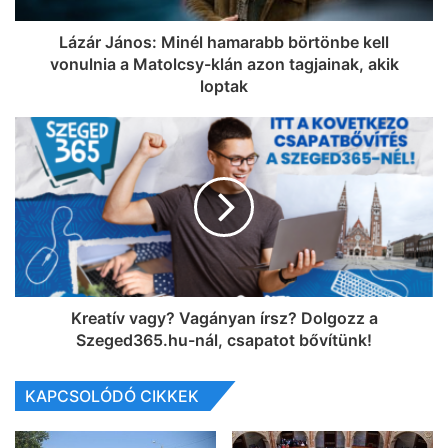
Lázár János: Minél hamarabb börtönbe kell
vonulnia a Matolcsy-klán azon tagjainak, akik
loptak
Kreatív vagy? Vagányan írsz? Dolgozz a
Szeged365.hu-nál, csapatot bővítünk!
KAPCSOLÓDÓ CIKKEK