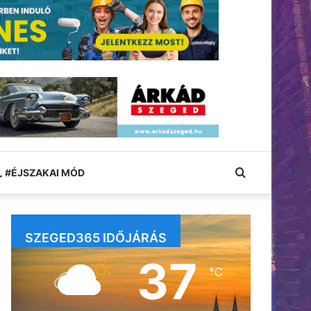
Keresés:
#ÉJSZAKAI MÓD
SZEGED365 IDŐJÁRÁS
37
℃