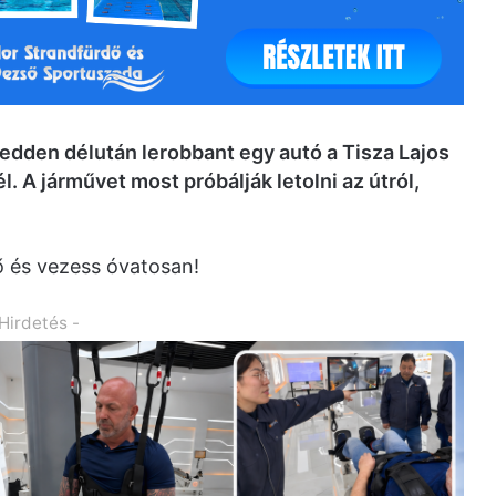
 kedden délután lerobbant egy autó a Tisza Lajos
. A járművet most próbálják letolni az útról,
tő és vezess óvatosan!
 Hirdetés -