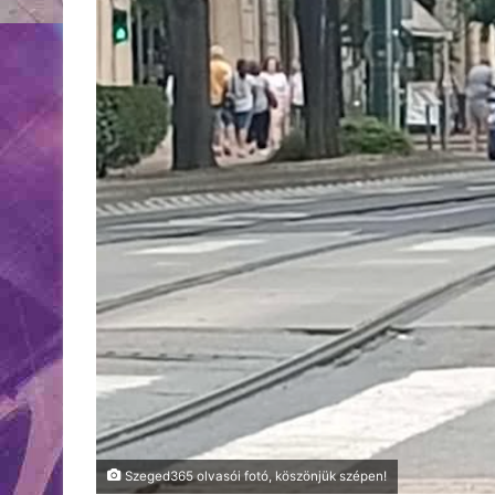
Szeged365 olvasói fotó, köszönjük szépen!