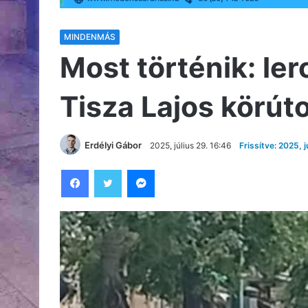
MINDENMÁS
Most történik: le
Tisza Lajos körút
Erdélyi Gábor
2025, július 29. 16:46
Frissítve: 2025, j
Facebook
Twitter
Messenger