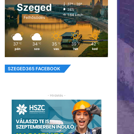
Szeged
37º - 26º
28%
1.64 km/h
Felhősödés
37
34
35
39
42
℃
℃
℃
℃
℃
pén
szo
vas
hét
ked
SZEGED365 FACEBOOK
- Hirdetés -