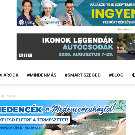
- Hirdetés -
I ARCOK
#MINDENMÁS
#SMART SZEGED
#BLOG
- Hirdetés -