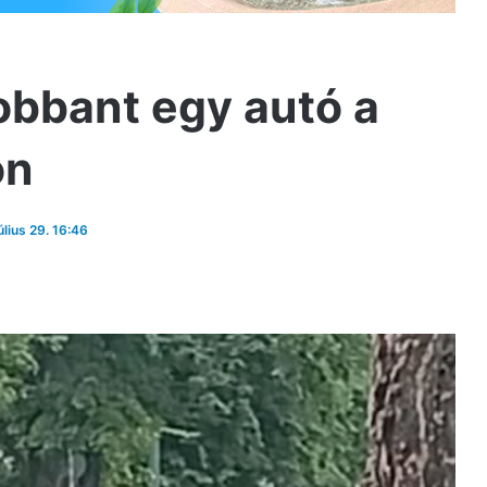
robbant egy autó a
on
úlius 29. 16:46