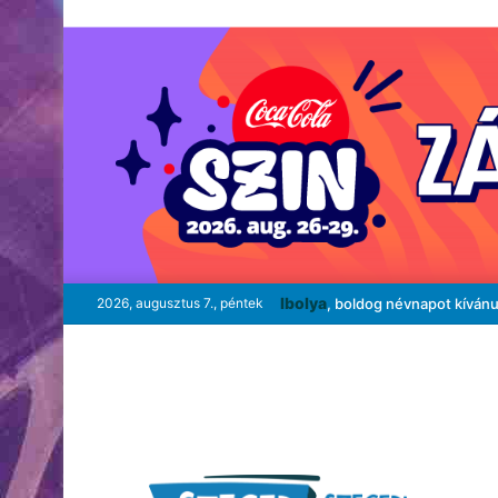
Ibolya
2026, augusztus 7., péntek
, boldog névnapot kíván