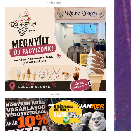
- Hirdetés -
- Hirdetés -