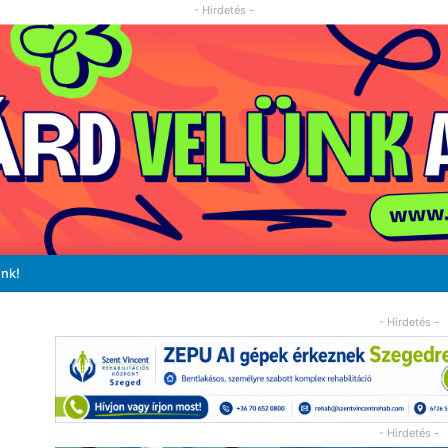
- Hirdetés -
unk!
- Hirdetés -
- Hirdetés -