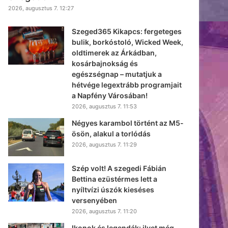
2026, augusztus 7. 12:27
Szeged365 Kikapcs: fergeteges
bulik, borkóstoló, Wicked Week,
oldtimerek az Árkádban,
kosárbajnokság és
egészségnap – mutatjuk a
hétvége legextrább programjait
a Napfény Városában!
2026, augusztus 7. 11:53
Négyes karambol történt az M5-
ösön, alakul a torlódás
2026, augusztus 7. 11:29
Szép volt! A szegedi Fábián
Bettina ezüstérmes lett a
nyíltvízi úszók kieséses
versenyében
2026, augusztus 7. 11:20
Ikonok és legendák: ilyet még