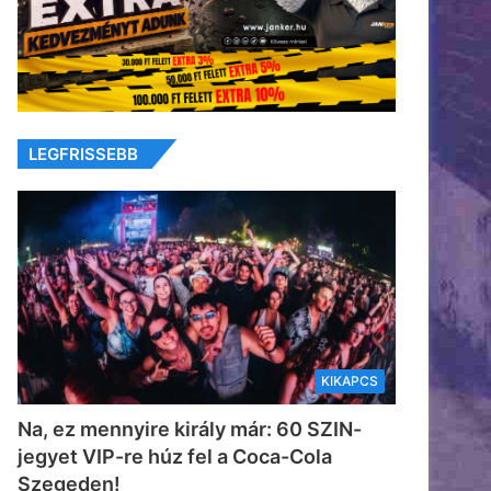
LEGFRISSEBB
KIKAPCS
Na, ez mennyire király már: 60 SZIN-
jegyet VIP-re húz fel a Coca-Cola
Szegeden!