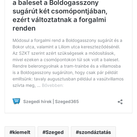
kiemelt
Szeged
szondáztatás