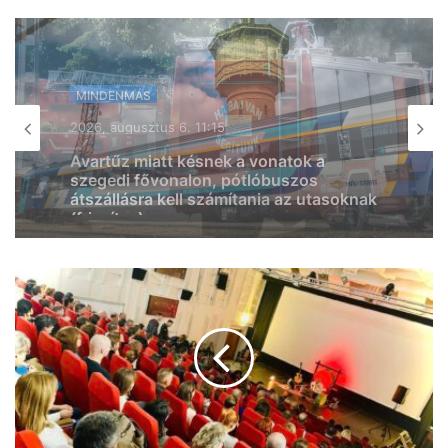
MINDENMÁS
2026, augusztus 6. 10:41
Tűz ütött ki egy lakóház pincéjében
Szentesen, légzésvédelem mellett
oltottak a tűzoltók