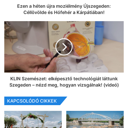
Ezen a héten újra moziélmény Újszegeden:
Céllövölde és Hófehér a Kárpátiában!
KLIN Szemészet: elképesztő technológiát láttunk
Szegeden – nézd meg, hogyan vizsgálnak! (videó)
KAPCSOLÓDÓ CIKKEK