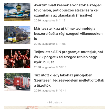
Avartűz miatt késnek a vonatok a szegedi
fővonalon, pótlóbuszos átszállásra kell
számítania az utasoknak (frissítve)
2026, augusztus 6. 11:15
Már tesztelik az új klíma-technológia
beszerelését a régi szegedi villamosokon
is
2026, augusztus 6. 11:06
Teljes lett a SZIN programja: mutatjuk, hol
és kik pörgetik fel Szeged utolsó nagy
nyári buliját
2026, augusztus 6. 10:53
Tűz ütött ki egy lakóház pincéjében
Szentesen, légzésvédelem mellett oltottak
a tűzoltók
2026, augusztus 6. 10:41
- Hirdetés -