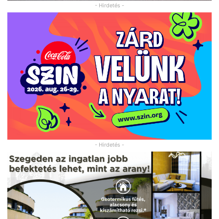
- Hirdetés -
- Hirdetés -