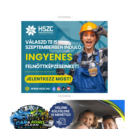
- Hirdetés -
- Hirdetés -