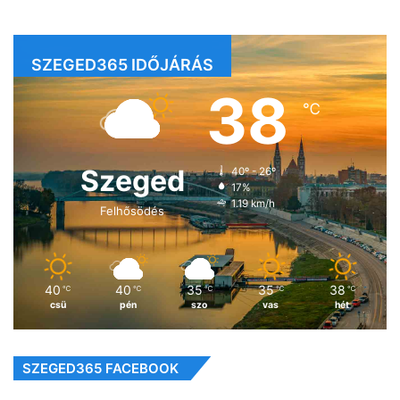
SZEGED365 IDŐJÁRÁS
38
℃
Szeged
40º - 26º
17%
1.19 km/h
Felhősödés
40
40
35
35
38
℃
℃
℃
℃
℃
csü
pén
szo
vas
hét
SZEGED365 FACEBOOK