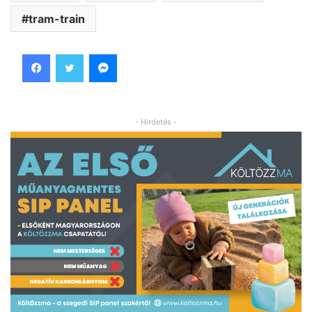
tram-train
Facebook
Twitter
Messenger
- Hirdetés -