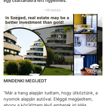
egy csattanásra lett figyelmes.
- Hirdetés -
MINDENKI MEGIJEDT
“Már a hang alapján tudtam, hogy ütköztünk, a
nyomok alapján autóval. Eléggé megijedtem,
ahogy a körülöttem lévő emberek is! Hála