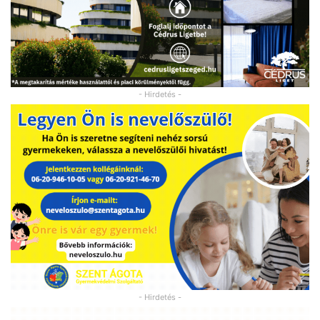
- Hirdetés -
- Hirdetés -