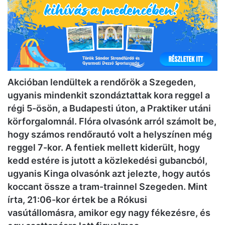
Akcióban lendültek a rendőrök a Szegeden,
ugyanis mindenkit szondáztattak kora reggel a
régi 5-ösön, a Budapesti úton, a Praktiker utáni
körforgalomnál. Flóra olvasónk arról számolt be,
hogy számos rendőrautó volt a helyszínen még
reggel 7-kor. A fentiek mellett kiderült, hogy
kedd estére is jutott a közlekedési gubancból,
ugyanis Kinga olvasónk azt jelezte, hogy autós
koccant össze a tram-trainnel Szegeden. Mint
írta, 21:06-kor értek be a Rókusi
vasútállomásra, amikor egy nagy fékezésre, és