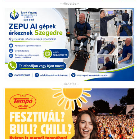
- Hirdetés -
- Hirdetés -