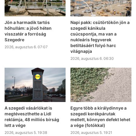
Jön a harmadik tartós
Napi pakk: csütörtökön jön a
hőhullám: a jövő héten
szegedi kánikula
visszatér a forróság
csúcspontja, ma van a
Szegedre
nukleáris fegyverek
betiltásáért folyó harc
2026, augusztus 6. 07:07
világnapja
2026, augusztus 6. 06:30
A szegedi vásárlókat is
Egyre több a királydinnye a
megtéveszthette a Lidl
szegedi kerékpárutak
reklámja, 48 milliós bírság
mellett, könnyen defekt lehet
lett a vége
a vége (fotókkal)
2026, augusztus 5. 19:38
2026, augusztus 5. 19:21