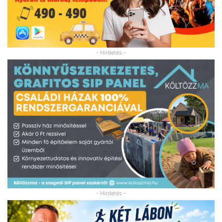
- Hirdetés -
- Hirdetés -