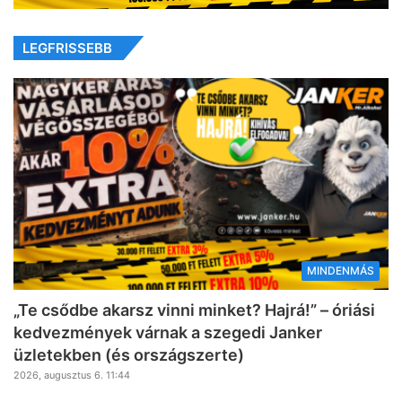
LEGFRISSEBB
MINDENMÁS
„Te csődbe akarsz vinni minket? Hajrá!” – óriási
kedvezmények várnak a szegedi Janker
üzletekben (és országszerte)
2026, augusztus 6. 11:44