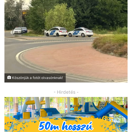
Köszönjük a fotót olvasónknak!
- Hirdetés -